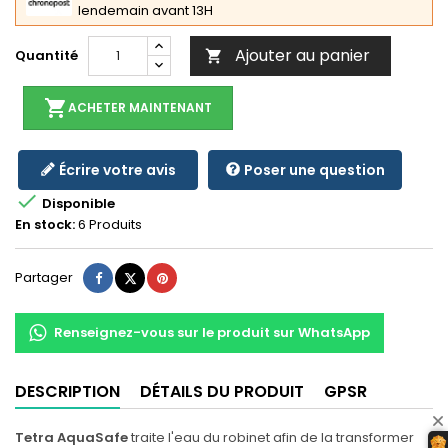
lendemain avant 13H
Ajouter au panier
Quantité

shopping_cart
ACHETER MAINTENANT
Écrire votre avis
Poser une question

Disponible
En stock:
6 Produits
Partager
Tweet
Pinterest
Partager
Renseignez-vous sur le produit sur WhatsApp
DESCRIPTION
DÉTAILS DU PRODUIT
GPSR
Tetra AquaSafe
traite l'eau du robinet afin de la transformer