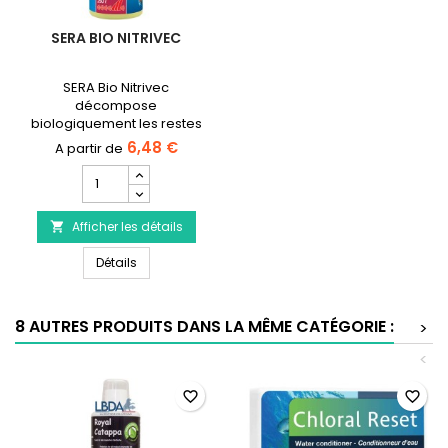
SERA BIO NITRIVEC
SERA Bio Nitrivec
décompose
biologiquement les restes
d’aliments, l’ammonium et
6,48 €
les nitrites.
Champ
quantité
du
Afficher les détails
produit

SERA
SERA Bio Nitrivec
Bio
Détails
Nitrivec
8 AUTRES PRODUITS DANS LA MÊME CATÉGORIE :
>
<
favorite_border
favorite_border