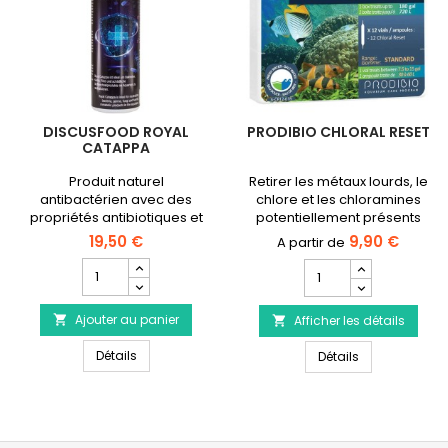
DISCUSFOOD ROYAL
PRODIBIO CHLORAL RESET
CATAPPA
Produit naturel
Retirer les métaux lourds, le
antibactérien avec des
chlore et les chloramines
propriétés antibiotiques et
potentiellement présents
fongicides naturelles✓
dans votre eau de
19,50 €
9,90 €
Flacon de 500ml
conduite.
Champ
Champ
quantité
quantité
du
du
Ajouter au panier
produit

Afficher les détails
produit

DISCUSFOOD
PRODIBIO
DISCUSFOOD Royal Catappa
Royal
Détails
PRODIBIO Chlor
Chloral
Détails
Catappa
Reset