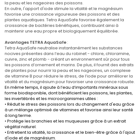
la peau et les nageoires des poissons.
En outre, l'apport d'iode stimule la vitalité et le magnésium
favorise une croissance vigoureuse des poissons et des
plantes aquatiques. Tetra AquaSafe favorise également la
croissance de bactéries bénéfiques, contribuant ainsi à
maintenir une eau propre et biologiquement équilibrée.
Avantages TETRA AquaSafe
:
Tetra AquaSafe neutralise instantanément les substances
nocives présentes dans l’eau du robinet - chlore, chloramine,
cuivre, zinc et plomb - créant un environnement sûr pour tous
les poissons d’ornement et marins. De plus, il fournit des extraits
de plantes pour nourrir la peau et les nageoires, un complexe
de vitamine B pour réduire le stress, de l’iode pour améliorer la
vitalité et du magnésium pour favoriser une croissance robuste.
En même temps, il ajoute à l’eau d’importants minéraux sous
forme biodisponible, dont bénéficient les poissons, les plantes,
les invertébrés et les microorganismes utiles :
• Réduit le stress des poissons lors du changement d'eau grâce
à un mélange optimisé de vitamines et favorise ainsi leur santé
à long terme.
• Protège les branchies et les muqueuses grâce à un extrait
végétal naturel.
• Entretient la vitalité, la croissance et le bien-être grâce à l'ajout
d'iode et de magnésium.