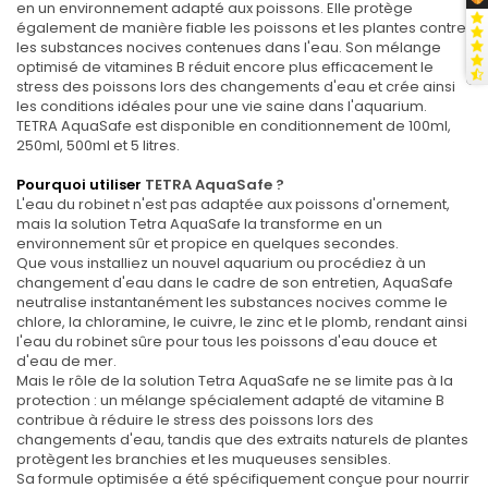
en un environnement adapté aux poissons. Elle protège
également de manière fiable les poissons et les plantes contre
les substances nocives contenues dans l'eau. Son mélange
optimisé de vitamines B réduit encore plus efficacement le
stress des poissons lors des changements d'eau et crée ainsi
les conditions idéales pour une vie saine dans l'aquarium.
TETRA AquaSafe est disponible en conditionnement de 100ml,
250ml, 500ml et 5 litres.
Pourquoi utiliser
TETRA AquaSafe ?
L'eau du robinet n'est pas adaptée aux poissons d'ornement,
mais la solution Tetra AquaSafe la transforme en un
environnement sûr et propice en quelques secondes.
Que vous installiez un nouvel aquarium ou procédiez à un
changement d'eau dans le cadre de son entretien, AquaSafe
neutralise instantanément les substances nocives comme le
chlore, la chloramine, le cuivre, le zinc et le plomb, rendant ainsi
l'eau du robinet sûre pour tous les poissons d'eau douce et
d'eau de mer.
Mais le rôle de la solution Tetra AquaSafe ne se limite pas à la
protection : un mélange spécialement adapté de vitamine B
contribue à réduire le stress des poissons lors des
changements d'eau, tandis que des extraits naturels de plantes
protègent les branchies et les muqueuses sensibles.
Sa formule optimisée a été spécifiquement conçue pour nourrir