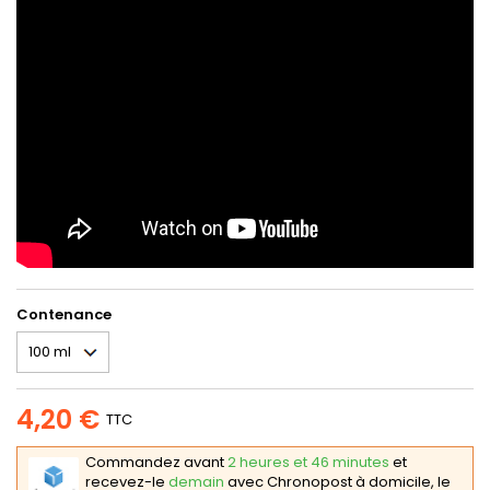
Contenance
4,20 €
TTC
Commandez avant
2 heures et 46 minutes
et
recevez-le
demain
avec Chronopost à domicile, le