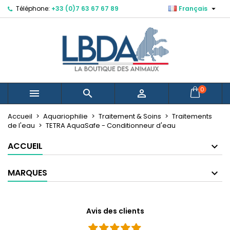

Téléphone:
+33 (0)7 63 67 67 89
Français
×
×
×
Mes listes d'envies
Créer une liste d'envies
Connexion
Créer une nouvelle liste
add_circle_outline
Vous devez être connecté pour ajouter des produits
Nom de la liste d'envies
à votre liste d'envies.
Annuler
Connexion
0



Annuler
Créer une liste d'envies
Accueil
Aquariophilie
Traitement & Soins
Traitements
de l'eau
TETRA AquaSafe - Conditionneur d'eau
ACCUEIL
MARQUES
Avis des clients