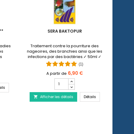
**
SERA BAKTOPUR
COLLER
ladies
Traitement contre la pourriture des
Le colli
es
nageoires, des branchies ainsi que les
chez
es
infections par des bactéries.✓ 50ml ✓
com
ons par
100 ml ✓ 500 ml.
blessur
(1)
 et
joue
ide
6,90 €
Champ
quantité
SERA Baktopur Direct***
ils
Af

du
SERA Baktopur
Afficher les détails
produit
Détails

SERA
Baktopur