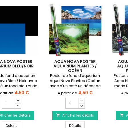
A NOVA POSTER
AQUA NOVA POSTER
AQU
RIUM BLEU/NOIR
AQUARIUM PLANTES /
AQUA
OCÉAN
 de fond d'aquarium
Poster de fond d'aquarium
Poster 
va Bleu / Noir avec
Aqua Nova Plantes /Océan
Aqua N
té un fond bleu et de
avec d'un coté un décor de
marin.D
e noir.Disponible en
plantes d'aquarium et de
cm, 100
4,50 €
4,50 €
 cm, 100x50 cm et
l'autre un océanDisponible
Champ
Champ
150x60 cm.
en 60x30 cm, 100x50 cm et
quantité
quantité
150x60 cm.
du
du
Afficher les détails
produit
Afficher les détails
produit
A


AQUA
AQUA
AQUA NOVA Poster aquarium Bleu/Noir
AQUA NOVA Poster aquariu
NOVA
Détails
NOVA
Détails