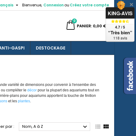

rançais
Bienvenue,
Connexion
ou
Créez votre compte
×
×
×
×
KING-AVIS
0
ercher
PANIER
0,00 €
4.7 / 5
“Très bien”
118 avis
ANTI-GASPI
DESTOCKAGE
)
n
s
nde variété de dimensions pour convenir à l'ensembe des
 ou compléter le
décor
pour la plupart des aquariums tout en
rrière-plans pour aquariums apportent la touche de finition
sons
et les
plantes
.



ier par :
Nom, A à Z