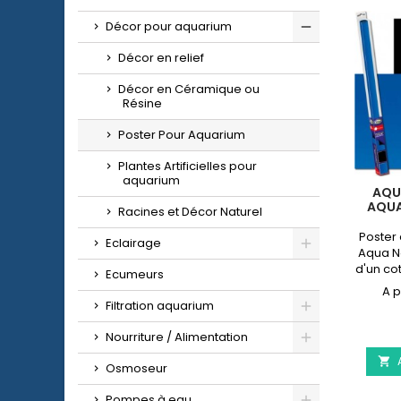
Décor pour aquarium
Décor en relief
Décor en Céramique ou
Résine
Poster Pour Aquarium
Plantes Artificielles pour
aquarium
AQU
AQUA
Racines et Décor Naturel
Poster
Eclairage
Aqua No
d'un co
Ecumeurs
l'autr
60x30
Filtration aquarium
Nourriture / Alimentation

Osmoseur
Pompes à eau