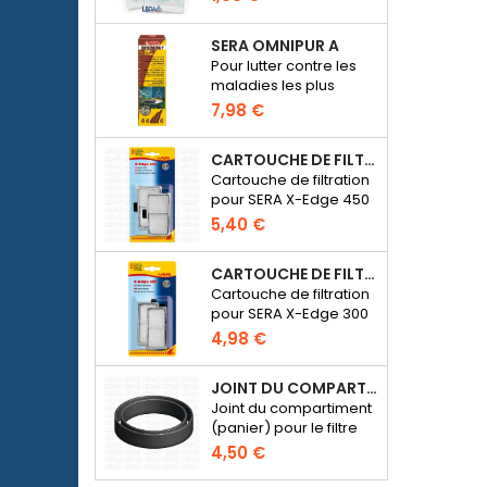
Discus
7.01 pour étalonner les
pH-mètres
SERA OMNIPUR A
électroniques
Pour lutter contre les
maladies les plus
courantes des
7,98 €
poissons d’ornement
d’eau douce.
CARTOUCHE DE FILTRATION BLANCHE POUR SERA X-EDGE 450 - 2 PIÈCES
Cartouche de filtration
pour SERA X-Edge 450
5,40 €
CARTOUCHE DE FILTRATION BLANCHE POUR SERA X-EDGE 300 - 2 PIÈCES
Cartouche de filtration
pour SERA X-Edge 300
4,98 €
JOINT DU COMPARTIMENT POUR MÉDIA DE FILTRATION - FILTRE SERA FIL BIOACTIVE 250 AU 400+UV ET UVC-XTREME 800 OU 1200
Joint du compartiment
(panier) pour le filtre
externe SERA Fil
4,50 €
Bioactive 250, 250+UV,
400+UV et UVC-