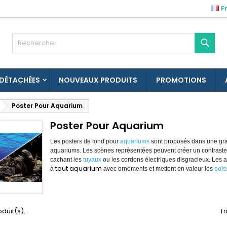
F
es listes d'envies
(modalTitle))
réer une liste d'envies
onnexion
Rech
Créer une nouvelle liste
confirmMessage))
us devez être connecté pour ajouter des produits à votre liste
m de la liste d'envies
nvies.
 DÉTACHÉES
NOUVEAUX PRODUITS
PROMOTIONS
((cancelText))
((modalDeleteText)
Annuler
Connexio
Poster Pour Aquarium
Annuler
Créer une liste d'envie
Poster Pour Aquarium
Les posters de fond pour
aquariums
sont proposés dans une gra
aquariums. Les scènes représentées peuvent créer un contraste
cachant les
tuyaux
ou les cordons électriques disgracieux. Les a
tout aquarium
à
avec ornements et mettent en valeur les
pois
roduit(s).
Tr