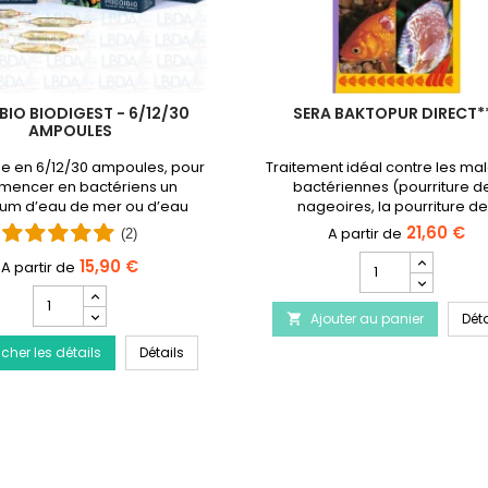
BIO BIODIGEST - 6/12/30
SERA BAKTOPUR DIRECT*
AMPOULES
le en 6/12/30 ampoules, pour
Traitement idéal contre les ma
mencer en bactériens un
bactériennes (pourriture d
um d’eau de mer ou d’eau
nageoires, la pourriture d
douce.
branchies) ainsi que les infecti
21,60 €
(2)
des bactéries.Produit arrêté
Champ
15,90 €
remplacé par Baktopur liqu
quantité
Champ
du
quantité
tement de la maladie du Discus
Ajouter au panier
produit
Déta

du
SERA
PRODIBIO BioDigest - 6/12/30 Ampoules
icher les détails
produit
Détails
Baktopur
PRODIBIO
Direct***
BioDigest
-
6/12/30
Ampoules