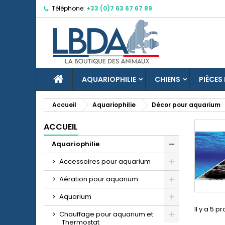
Téléphone:
+33 (0)7 63 67 67 89
M
(
C
C
add_circle_outline
((
Vo
No
d'e
ACCUEIL
AQUARIOPHILIE
CHIENS
PIÈCES
Accueil
Aquariophilie
Décor pour aquarium
ACCUEIL
Aquariophilie
Accessoires pour aquarium
Aération pour aquarium
Aquarium
Il y a 5 p
Chauffage pour aquarium et
Thermostat