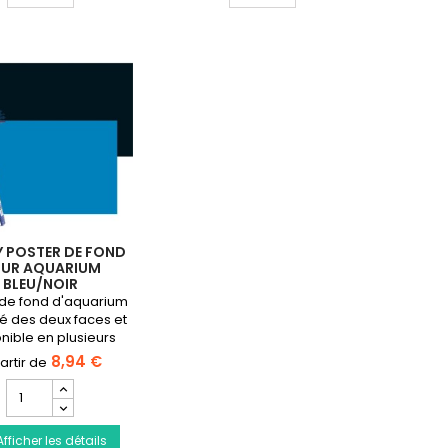
Poster
Poster
aquarium
aquarium
Bleu/Noir
Plantes
/
Océan
 POSTER DE FOND
UR AQUARIUM
BLEU/NOIR
 de fond d'aquarium
é des deux faces et
nible en plusieurs
dimensions.
8,94 €
Champ
quantité
du
Afficher les détails
produit