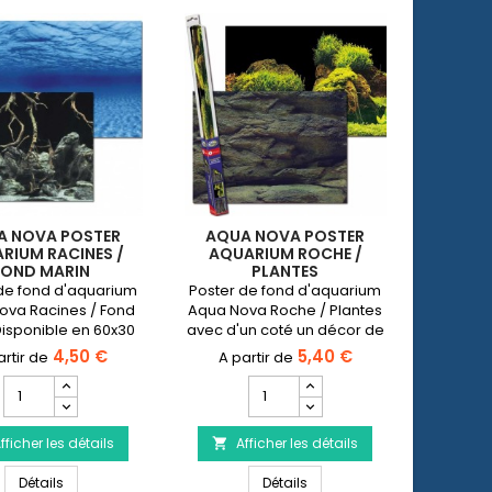
A NOVA POSTER
AQUA NOVA POSTER
RIUM RACINES /
AQUARIUM ROCHE /
FOND MARIN
PLANTES
de fond d'aquarium
Poster de fond d'aquarium
ova Racines / Fond
Aqua Nova Roche / Plantes
isponible en 60x30
avec d'un coté un décor de
x50 cm et 150x60 cm.
roches et de l'autre de
4,50 €
5,40 €
plantes.Disponible en 60x30
Champ
Champ
cm, 100x50 cm et 150x60 cm.
quantité
quantité
du
du
fficher les détails
produit
Afficher les détails
produit

AQUA
AQUA
m Plantes / Océan
AQUA NOVA Poster aquarium Racines / Fond marin
AQUA NOVA Poster aquarium
NOVA
Détails
NOVA
Détails