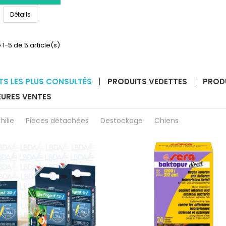
HOBBY
HOBBY Poster de fond pour Aquarium Bleu/Noir
Poster
Détails
de
fond
pour
 1-5 de 5 article(s)
Aquarium
Bleu/Noir
TS LES PLUS CONSULTÉS
PRODUITS VEDETTES
PROD
EURES VENTES
hilie
Pièces détachées
Destockage
Chiens