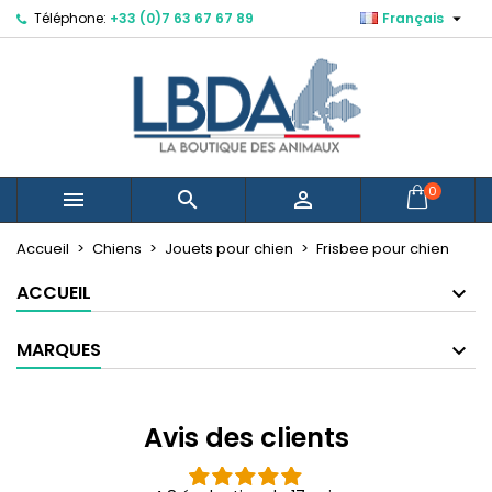

Téléphone:
+33 (0)7 63 67 67 89
Français
×
×
×
×
Mes listes d'envies
((modalTitle))
Créer une liste d'envies
Connexion
((confirmMessage))
Vous devez être connecté pour ajouter des produits
Nom de la liste d'envies
à votre liste d'envies.
((cancelText))
((modalDeleteText))
Annuler
Connexion
0



Annuler
Créer une liste d'envies
Créer une nouvelle liste
add_circle_outline
Accueil
Chiens
Jouets pour chien
Frisbee pour chien
ACCUEIL
MARQUES
Avis des clients