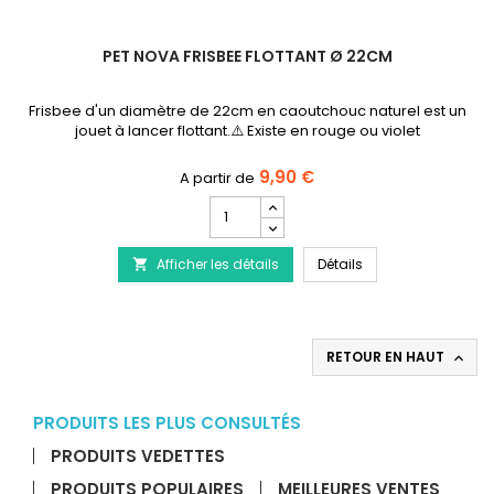
PET NOVA FRISBEE FLOTTANT Ø 22CM
Frisbee d'un diamètre de 22cm en caoutchouc naturel est un
jouet à lancer flottant.⚠️ Existe en rouge ou violet
9,90 €
Champ
quantité
du
PET NOVA Frisbee Fl
Afficher les détails
produit
Détails

PET
NOVA
Frisbee
Flottant
RETOUR EN HAUT

Ø
22CM
PRODUITS LES PLUS CONSULTÉS
PRODUITS VEDETTES
PRODUITS POPULAIRES
MEILLEURES VENTES