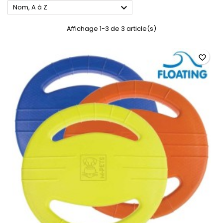

Nom, A à Z
Affichage 1-3 de 3 article(s)
favorite_border