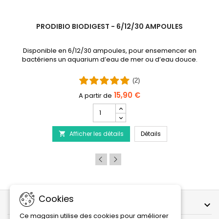
PRODIBIO BIODIGEST - 6/12/30 AMPOULES
Disponible en 6/12/30 ampoules, pour ensemencer en
bactériens un aquarium d’eau de mer ou d’eau douce.
(2)
15,90 €
Champ
quantité
 - Traitement de la maladie du Discus
du
PRODIBIO BioDigest
Afficher les détails
produit
Détails

PRODIBIO
BioDigest
-
6/12/30
Ampoules
Cookies
NOTRE SOCIÉTÉ

Ce magasin utilise des cookies pour améliorer