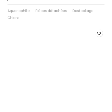
Aquariophilie
Pièces détachées
Destockage
Chiens
favorite_border