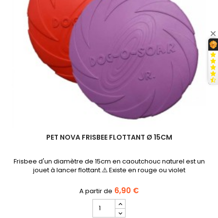
PET NOVA FRISBEE FLOTTANT Ø 15CM
Frisbee d'un diamètre de 15cm en caoutchouc naturel est un
jouet à lancer flottant.⚠️ Existe en rouge ou violet
6,90 €
Champ
quantité