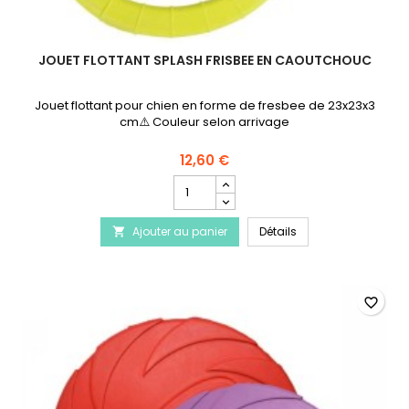
JOUET FLOTTANT SPLASH FRISBEE EN CAOUTCHOUC
Jouet flottant pour chien en forme de fresbee de 23x23x3
cm⚠️ Couleur selon arrivage
12,60 €
Champ
quantité
du
Jouet flottant Spla
Ajouter au panier
produit
Détails

Jouet
flottant
Splash
Frisbee
favorite_border
en
caoutchouc