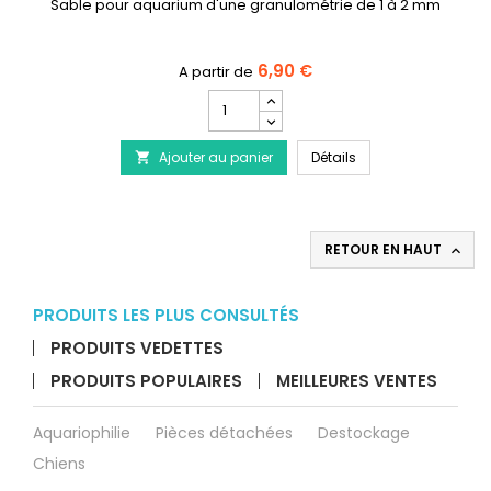
Sable pour aquarium d'une granulométrie de 1 à 2 mm
6,90 €
Champ
quantité
du
SCALARE Sable clai
Ajouter au panier
produit
Détails

SCALARE
Sable
clair
1-
RETOUR EN HAUT

2
mm
pour
PRODUITS LES PLUS CONSULTÉS
aquarium
PRODUITS VEDETTES
PRODUITS POPULAIRES
MEILLEURES VENTES
Aquariophilie
Pièces détachées
Destockage
Chiens