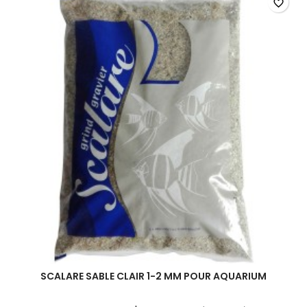
favorite_border
en
5KG
pour
aquarium
SCALARE SABLE CLAIR 1-2 MM POUR AQUARIUM