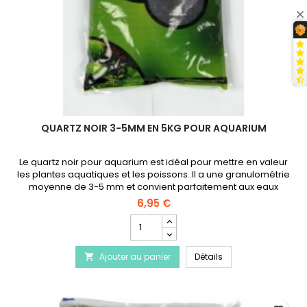
QUARTZ NOIR 3-5MM EN 5KG POUR AQUARIUM
Le quartz noir pour aquarium est idéal pour mettre en valeur
les plantes aquatiques et les poissons. Il a une granulométrie
moyenne de 3-5 mm et convient parfaitement aux eaux
douces comme aux eaux de mer.
6,95 €
Champ
quantité
du
Quartz noir 3-5mm 
Ajouter au panier
produit
Détails

Quartz
noir
3-
5mm