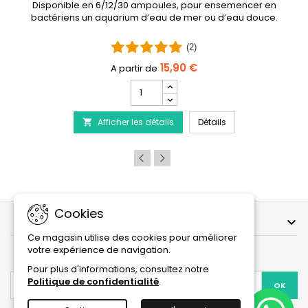
Disponible en 6/12/30 ampoules, pour ensemencer en
bactériens un aquarium d’eau de mer ou d’eau douce.
(2)
15,90 €
Champ
quantité
 - Traitement de la maladie du Discus
du
PRODIBIO BioDigest
Afficher les détails
produit
Détails

PRODIBIO
BioDigest
-
6/12/30
Ampoules
Cookies
NOTRE SOCIÉTÉ

Ce magasin utilise des cookies pour améliorer
votre expérience de navigation.
LETTRE D'INFORMATIONS
Pour plus d'informations, consultez notre
Politique de confidentialité
.
Vous pouvez vous désinscrire à tout moment. Vous trouverez