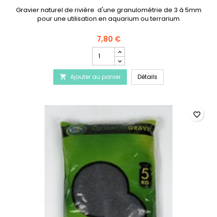
Gravier naturel de rivière d'une granulométrie de 3 à 5mm
pour une utilisation en aquarium ou terrarium
7,80 €
Champ
quantité
du
Gravier naturel noi
Ajouter au panier
produit
Détails

Gravier
naturel
noir
3-
favorite_border
5mm
en
5KG