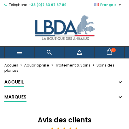

Téléphone:
+33 (0)7 63 67 67 89
Français
×
×
×
×
Mes listes d'envies
((modalTitle))
Créer une liste d'envies
Connexion
Créer une nouvelle liste
add_circle_outline
((confirmMessage))
Vous devez être connecté pour ajouter des produits
Nom de la liste d'envies
à votre liste d'envies.
((cancelText))
((modalDeleteText))
Annuler
Connexion
0



Annuler
Créer une liste d'envies
Accueil
Aquariophilie
Traitement & Soins
Soins des
plantes
ACCUEIL
MARQUES
Avis des clients