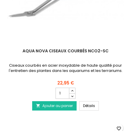
AQUA NOVA CISEAUX COURBÉS NCO2-SC
Ciseaux courbés en acier inoxydable de haute qualité pour
l'entretien des plantes dans les aquariums et les terrariums.
22,95 €
Champ
quantité
du
AQUA NOVA Ciseaux
Ajouter au panier
produit
Détails

AQUA
NOVA
Ciseaux
Courbés
favorite_border