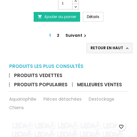
Champ
quantité
du
PRODIBIO Bacter Kit S
Ajouter au panier
produit
Détails

PRODIBIO
Bacter
Kit
1
2
Suivant

Soil
RETOUR EN HAUT

PRODUITS LES PLUS CONSULTÉS
PRODUITS VEDETTES
PRODUITS POPULAIRES
MEILLEURES VENTES
Aquariophilie
Pièces détachées
Destockage
Chiens
favorite_border