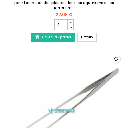
pour l'entretien des plantes dans les aquariums et les
terrariums.
22,98 €
Champ
quantité
du
AQUA NOVA Ciseaux
Ajouter au panier
produit
Détails

AQUA
NOVA
Ciseaux
NCO2-
favorite_border
S