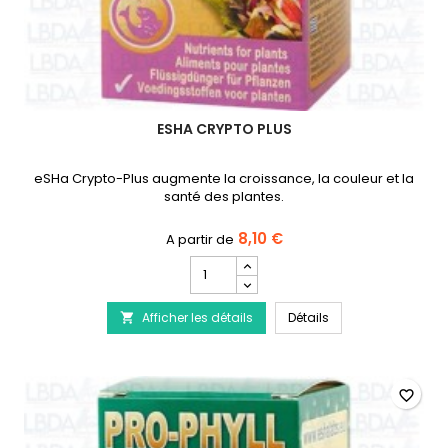
ESHA CRYPTO PLUS
eSHa Crypto-Plus augmente la croissance, la couleur et la
santé des plantes.
8,10 €
Champ
quantité
du
eSHa Crypto Plus
Afficher les détails
produit
Détails

eSHa
Crypto
Plus
favorite_border