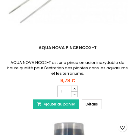
AQUA NOVA PINCE NCO2-T
AQUA NOVA NCO2-T est une pince en acier inoxydable de
haute qualité pour l'entretien des plantes dans les aquariums
et les terrariums.
9,78 €
Champ
quantité
du
AQUA NOVA Pince N
Ajouter au panier
produit
Détails

AQUA
NOVA
Pince
NCO2-
favorite_border
T