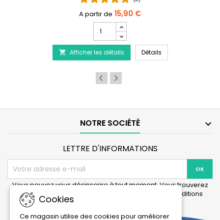
15,90 €
Champ
quantité
 - Traitement de la maladie du Discus
du
PRODIBIO BioDigest
Afficher les détails
produit
Détails

PRODIBIO
BioDigest
-
6/12/30
Ampoules
NOTRE SOCIÉTÉ

LETTRE D'INFORMATIONS
Vous pouvez vous désinscrire à tout moment. Vous trouverez
pour cela nos informations de contact dans les conditions
Cookies
d'utilisation du site.
Ce magasin utilise des cookies pour améliorer