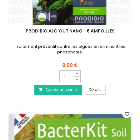
PRODIBIO ALG'OUT NANO - 6 AMPOULES
Traitement préventif contre les algues en éliminant les
phosphates.
9,90 €
Champ
quantité
du
PRODIBIO Alg'Out N
Ajouter au panier
produit
Détails

PRODIBIO
Alg'Out
Nano
-
favorite_border
6
ampoules