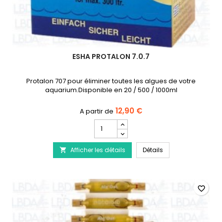
ESHA PROTALON 7.0.7
Protalon 707 pour éliminer toutes les algues de votre
aquarium.Disponible en 20 / 500 / 1000ml
12,90 €
Champ
quantité
du
eSHa Protalon 7.0.7
Afficher les détails
produit
Détails

eSHa
Protalon
7.0.7
favorite_border