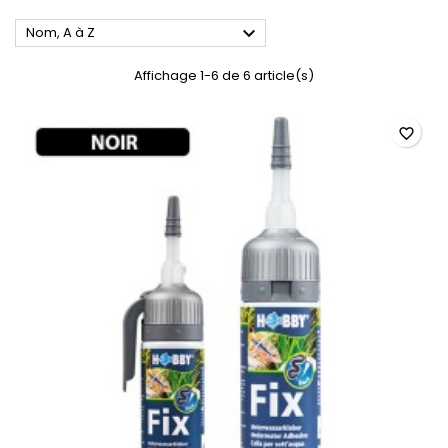

Nom, A à Z
Affichage 1-6 de 6 article(s)
favorite_border