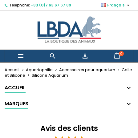

Téléphone:
+33 (0)7 63 67 67 89
Français
×
×
×
×
Mes listes d'envies
((modalTitle))
Créer une liste d'envies
Connexion
Créer une nouvelle liste
add_circle_outline
((confirmMessage))
Vous devez être connecté pour ajouter des produits
Nom de la liste d'envies
à votre liste d'envies.
((cancelText))
((modalDeleteText))
Annuler
Connexion
0



Annuler
Créer une liste d'envies
Accueil
Aquariophilie
Accessoires pour aquarium
Colle
et Silicone
Silicone Aquarium
ACCUEIL
MARQUES
Avis des clients