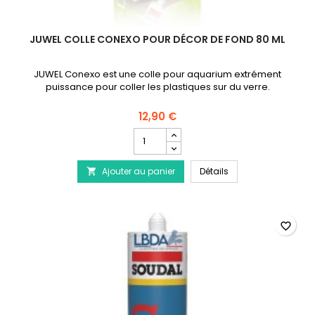
JUWEL COLLE CONEXO POUR DÉCOR DE FOND 80 ML
JUWEL Conexo est une colle pour aquarium extrément
puissance pour coller les plastiques sur du verre.
12,90 €
Champ
quantité
du
JUWEL Colle Conexo
Ajouter au panier
produit
Détails

JUWEL
Colle
Conexo
pour
favorite_border
décor
de
fond
80
ml