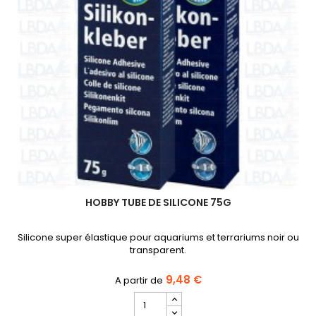
HOBBY TUBE DE SILICONE 75G
Silicone super élastique pour aquariums et terrariums noir ou
transparent.
9,48 €
Champ
quantité