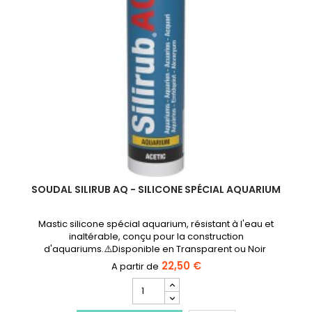
SOUDAL SILIRUB AQ - SILICONE SPÉCIAL AQUARIUM
Mastic silicone spécial aquarium, résistant à l'eau et
inaltérable, conçu pour la construction
d'aquariums.⚠️Disponible en Transparent ou Noir
22,50 €
Champ
quantité
du