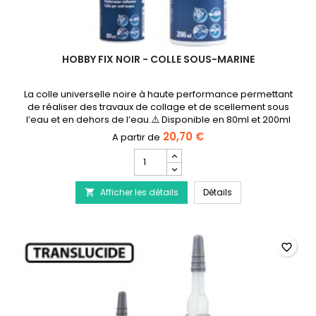
HOBBY FIX NOIR - COLLE SOUS-MARINE
La colle universelle noire à haute performance permettant
de réaliser des travaux de collage et de scellement sous
l’eau et en dehors de l’eau.⚠️ Disponible en 80ml et 200ml
20,70 €
Champ
quantité
du
HOBBY Fix Noir - Co
Afficher les détails
produit
Détails

HOBBY
Fix
Noir
-
favorite_border
Colle
sous-
marine