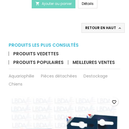
SOUDAL Silirub AQ -
Ajouter au panier
produit
Détails

SOUDAL
Silirub
AQ
-
RETOUR EN HAUT

Silicone
spécial
aquarium
PRODUITS LES PLUS CONSULTÉS
PRODUITS VEDETTES
PRODUITS POPULAIRES
MEILLEURES VENTES
Aquariophilie
Pièces détachées
Destockage
Chiens
favorite_border