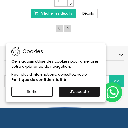
quantité
 - Traitement de la maladie du Discus
du
PRODIBIO BioDigest
Afficher les détails
produit
Détails

PRODIBIO
BioDigest
-
6/12/30
Ampoules
Cookies
NOTRE SOCIÉTÉ

Ce magasin utilise des cookies pour améliorer
votre expérience de navigation.
LETTRE D'INFORMATIONS
Pour plus d'informations, consultez notre
Politique de confidentialité
.
Vous pouvez vous désinscrire à tout moment. Vous trouverez
Sortie
J'accepte
pour cela nos informations de contact dans les conditions
d'utilisation du site.
Facebook
YouTube