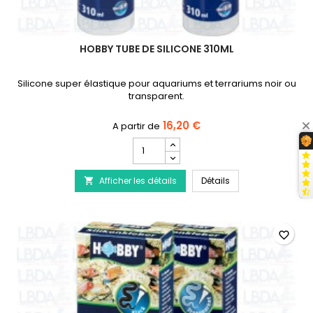
HOBBY TUBE DE SILICONE 310ML
Silicone super élastique pour aquariums et terrariums noir ou
transparent.
16,20 €
Champ
quantité
du
HOBBY Tube de Sili
Afficher les détails
produit
Détails

HOBBY
Tube
de
Silicone
favorite_border
310ml