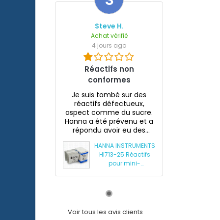
S
Steve H.
Achat vérifié
4 jours ago
Réactifs non
conformes
Je suis tombé sur des
réactifs défectueux,
aspect comme du sucre.
Hanna a été prévenu et a
répondu avoir eu des
souci...
HANNA INSTRUMENTS
HI713-25 Réactifs
pour mini-
photomètre
phosphates HI713
Voir tous les avis clients