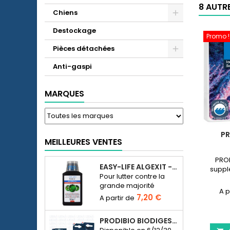
8 AUTR
Chiens
Destockage
Promo !
Pièces détachées
Anti-gaspi
MARQUES
PR
MEILLEURES VENTES
PROD
EASY-LIFE ALGEXIT - ANTI-ALGUES POUR AQUARIUM
suppl
Pour lutter contre la
grande majorité
d’espèces d’algues
7,20 €
dans l’aquarium d’eau
douce.
PRODIBIO BIODIGEST - 6/12/30 AMPOULES