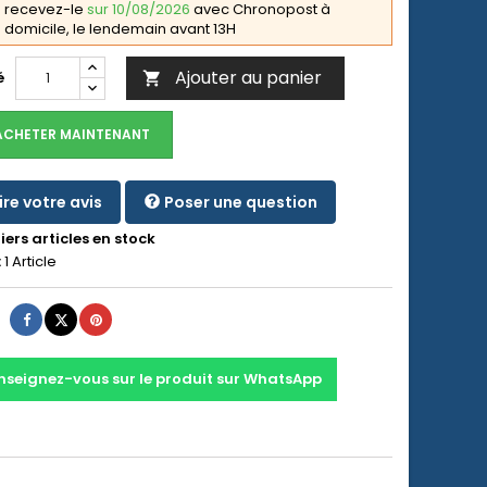
recevez-le
sur 10/08/2026
avec Chronopost à
domicile, le lendemain avant 13H
Ajouter au panier
é

ACHETER MAINTENANT
ire votre avis
Poser une question
ers articles en stock
:
1 Article
Partager
Tweet
Pinterest
nseignez-vous sur le produit sur WhatsApp