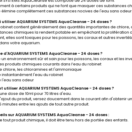
 SYSTEMS AquaCleanse est composé de 24 doses de 10ml.
ment à certains produits qui ne font que masquer ces substances ch
 élimine complètement ces substances nocives de l'eau sans odeur d
 utiliser AQUARIUM SYSTEMS AquaCleanse - 24 doses ?
 robinet contient généralement des quantités importantes de chlore
tances chimiques la rendent potable en empêchant la prolifération
, elles sont toxiques pour les poissons, les coraux et autres invertéb
dans votre aquarium.
e d'AQUARIUM SYSTEMS AquaCleanse - 24 doses ?
e un environnement sûr et sain pour les poissons, les coraux et les inv
 les produits chimiques courants dans l’eau du robinet
 le chlore, les chloramines et l'ammoniaque
ie instantanément l'eau du robinet
ie l'eau sans odeur
 utiliser AQUARIUM SYSTEMS AquaCleanse - 24 doses ?
 une dose de 10ml pour 70 litres d'eau.
 l'ajout du produit, versez doucement dans le courant afin d'obtenir un
 5 minutes entre les ajouts de tout autre produit.
eils sur AQUARIUM SYSTEMS AquaCleanse - 24 doses :
out produit chimique, il doit être tenu hors de portée des enfants.