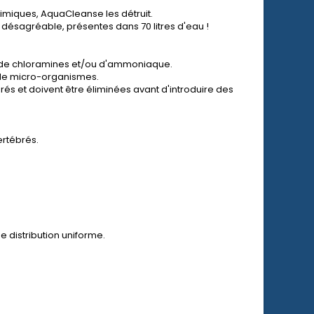
imiques, AquaCleanse les détruit.
ésagréable, présentes dans 70 litres d'eau !
, de chloramines et/ou d'ammoniaque.
 de micro-organismes.
rés et doivent être éliminées avant d'introduire des
ertébrés.
e distribution uniforme.