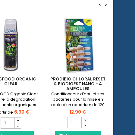
<
>
Promo !
SFOOD ORGANIC
PRODIBIO CHLORAL RESET
SER
CLEAR
& BIODIGEST NANO - 4
AMPOULES
OOD Organic Clear
Conditionneur d'eau et ses
Trait
re la dégradation
bactéries pour la mise en
plantes
lluants organiques
route d'un aquarium de 120
les myc
l'eau.✓ Flacon de
L max.
un 
6,90 €
12,90 €
25ml et 500ml
Champ
Champ
quantité
quantité
du
du