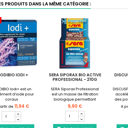
ES PRODUITS DANS LA MÊME CATÉGORIE :
ODIBIO IODI +
SERA SIPORAX BIO ACTIVE
DISCU
PROFESSIONAL - 210G
IBIO Iodi+ est un
SERA Siporax Professional
DISCUSF
ément d’iode pour
est un masse de filtration
accélé
coraux
biologique permettant
des po
d'éliminer les substances
dans 
11,94 €
9,90 €
nocives telles que
1
Champ
Champ
l’ammonium et les nitrites et
quantité
quantité
permet d'obtenir une eau
du
du
cristalline dans les