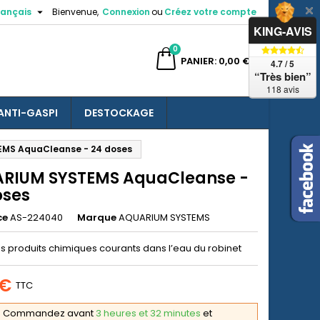

rançais
Bienvenue,
Connexion
ou
Créez votre compte
×
×
×
KING-AVIS
0
ercher
PANIER
0,00 €
4.7 / 5
“Très bien”
118 avis
ANTI-GASPI
DESTOCKAGE
n
MS AquaCleanse - 24 doses
s
RIUM SYSTEMS AquaCleanse -
oses
ce
AS-224040
Marque
AQUARIUM SYSTEMS
es produits chimiques courants dans l’eau du robinet
 €
TTC
Commandez avant
3 heures et 32 minutes
et