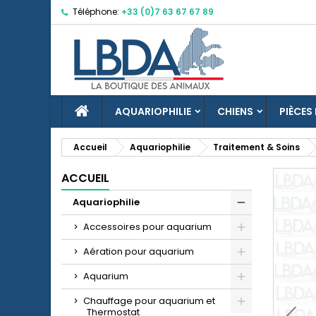
Téléphone:
+33 (0)7 63 67 67 89
M
C
C
add_circle_outline
Vo
No
d'e
ACCUEIL
AQUARIOPHILIE
CHIENS
PIÈCES
Accueil
Aquariophilie
Traitement & Soins
ACCUEIL
Aquariophilie
Accessoires pour aquarium
Aération pour aquarium
Aquarium
Chauffage pour aquarium et
Thermostat