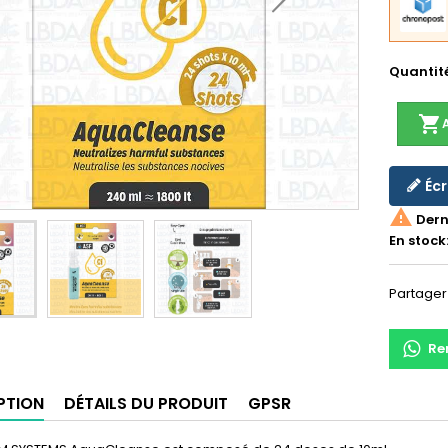
Quantit
shopping_cart
Écr

Derni
En stock
Partager
Re
PTION
DÉTAILS DU PRODUIT
GPSR