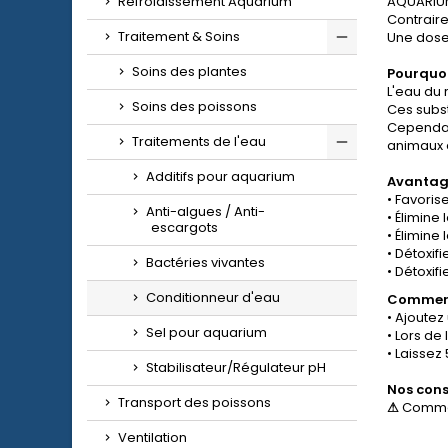
Refroidissement Aquarium
AQUARIUM
Contraire
Traitement & Soins
Une dose
Soins des plantes
Pourquoi
L'eau du
Soins des poissons
Ces subs
Cependant
Traitements de l'eau
animaux 
Additifs pour aquarium
Avantag
• Favoris
Anti-algues / Anti-
• Élimine
escargots
• Élimine
• Détoxif
Bactéries vivantes
• Détoxif
Conditionneur d'eau
Comment
• Ajoutez
Sel pour aquarium
• Lors de
• Laissez
Stabilisateur/Régulateur pH
Nos cons
Transport des poissons
⚠
Comme t
Ventilation