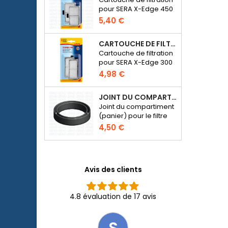
pour SERA X-Edge 450
5,40 €
CARTOUCHE DE FILTRATION BLANCHE POUR SERA X-EDGE 300 - 2 PIÈCES
Cartouche de filtration
pour SERA X-Edge 300
4,98 €
JOINT DU COMPARTIMENT POUR MÉDIA DE FILTRATION - FILTRE SERA FIL BIOACTIVE 250 AU 400+UV ET UVC-XTREME 800 OU 1200
Joint du compartiment
(panier) pour le filtre
externe SERA Fil
4,50 €
Bioactive 250, 250+UV,
400+UV et UVC-
Xtreme 800/1200.
Avis des clients
4.8 évaluation de 17 avis