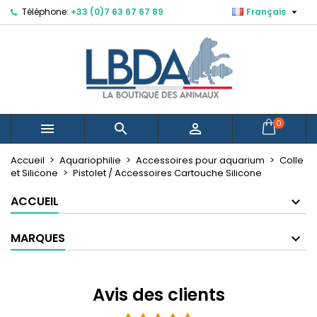

Téléphone:
+33 (0)7 63 67 67 89
Français
×
×
×
×
Mes listes d'envies
((modalTitle))
Créer une liste d'envies
Connexion
Créer une nouvelle liste
add_circle_outline
((confirmMessage))
Vous devez être connecté pour ajouter des produits
Nom de la liste d'envies
à votre liste d'envies.
((cancelText))
((modalDeleteText))
Annuler
Connexion
0



Annuler
Créer une liste d'envies
Accueil
Aquariophilie
Accessoires pour aquarium
Colle
et Silicone
Pistolet / Accessoires Cartouche Silicone
ACCUEIL
MARQUES
Avis des clients