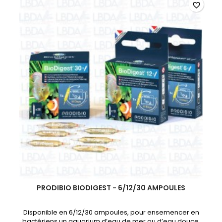
favorite_border
PRODIBIO BIODIGEST - 6/12/30 AMPOULES
Disponible en 6/12/30 ampoules, pour ensemencer en
bactériens un aquarium d’eau de mer ou d’eau douce.