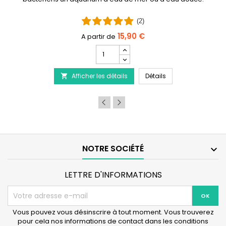
(2)
15,90 €
Champ
quantité
 - Traitement de la maladie du Discus
du
PRODIBIO BioDigest
Afficher les détails
produit
Détails

PRODIBIO
BioDigest
-
6/12/30
Ampoules
NOTRE SOCIÉTÉ

LETTRE D'INFORMATIONS
Vous pouvez vous désinscrire à tout moment. Vous trouverez
pour cela nos informations de contact dans les conditions