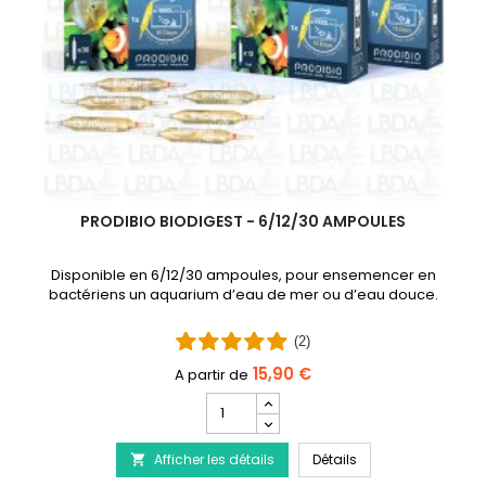
PRODIBIO BIODIGEST - 6/12/30 AMPOULES
Disponible en 6/12/30 ampoules, pour ensemencer en
bactériens un aquarium d’eau de mer ou d’eau douce.
(2)
15,90 €
Champ
quantité
 - Traitement de la maladie du Discus
du
PRODIBIO BioDigest
Afficher les détails
produit
Détails

PRODIBIO