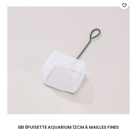
10cm
favorite_border
à
mailles
fines
EBI ÉPUISETTE AQUARIUM 12CM À MAILLES FINES