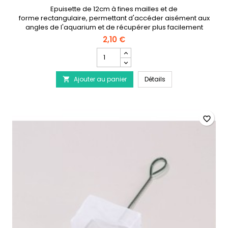
Epuisette de 12cm à fines mailles et de
forme rectangulaire, permettant d'accéder aisément aux
angles de l'aquarium et de récupérer plus facilement
les poissons, même de petite taille..
2,10 €
Champ
quantité
du
EBI Épuisette Aquari
Ajouter au panier
produit
Détails

EBI
Épuisette
Aquarium
12cm
favorite_border
à
mailles
fines