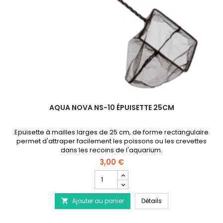
AQUA NOVA NS-10 ÉPUISETTE 25CM
Epuisette à mailles larges de 25 cm, de forme rectangulaire
permet d'attraper facilement les poissons ou les crevettes
dans les recoins de l'aquarium.
3,00 €
Champ
quantité
du
AQUA NOVA NS-10 Ép
Ajouter au panier
produit
Détails

AQUA
NOVA