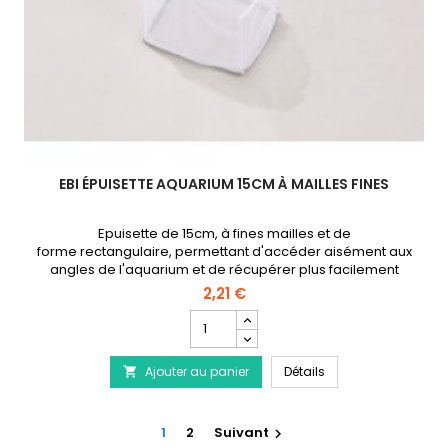
EBI ÉPUISETTE AQUARIUM 15CM À MAILLES FINES
Epuisette de 15cm, à fines mailles et de
forme rectangulaire, permettant d'accéder aisément aux
angles de l'aquarium et de récupérer plus facilement
les poissons, même de petite taille..
2,21 €
Champ
quantité
du
EBI Épuisette Aquar
Ajouter au panier
produit
Détails

EBI
Épuisette
Aquarium
1
2
Suivant

15cm