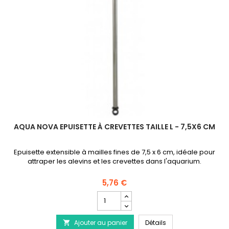
S
AQUA NOVA EPUISETTE À CREVETTES TAILLE L - 7,5X6 CM
Epuisette extensible à mailles fines de 7,5 x 6 cm, idéale pour
attraper les alevins et les crevettes dans l'aquarium.
5,76 €
Champ
quantité
du
AQUA NOVA Epuisette 
Ajouter au panier
produit
Détails
