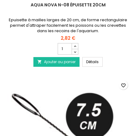
AQUA NOVA N-08 ÉPUISETTE 20CM
Epuisette à mailles larges de 20 cm, de forme rectangulaire
permet d'attraper facilement les poissons ou les crevettes
dans les recoins de l'aquarium.
2,82 €
Champ
quantité
du
AQUA NOVA N-08 Épu
Ajouter au panier
produit
Détails

AQUA
NOVA
N-
08
favorite_border
Épuisette
20cm