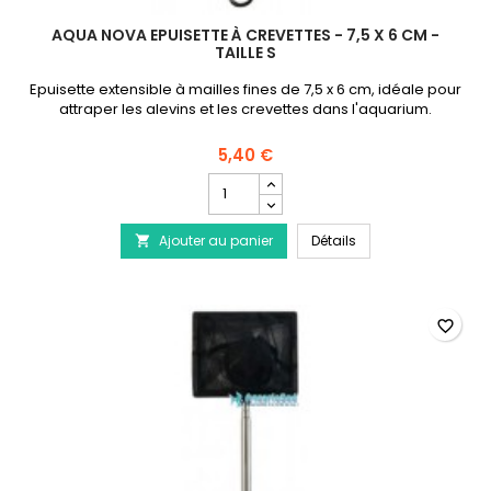
AQUA NOVA EPUISETTE À CREVETTES - 7,5 X 6 CM -
TAILLE S
Epuisette extensible à mailles fines de 7,5 x 6 cm, idéale pour
attraper les alevins et les crevettes dans l'aquarium.
5,40 €
Champ
quantité
du
AQUA NOVA Epuisette 
Ajouter au panier
produit
Détails

AQUA
NOVA
Epuisette
à
favorite_border
crevettes
-
7,5
x
6
cm
-
Taille