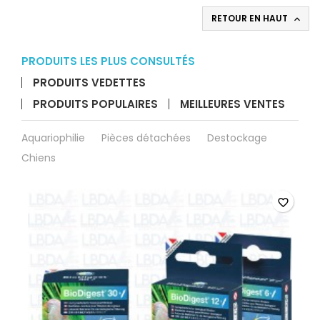
à
RETOUR EN HAUT

mailles
fines
PRODUITS LES PLUS CONSULTÉS
PRODUITS VEDETTES
PRODUITS POPULAIRES
MEILLEURES VENTES
Aquariophilie
Pièces détachées
Destockage
Chiens
favorite_border