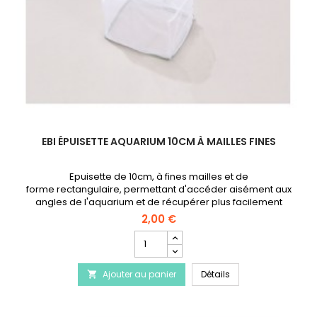
EBI ÉPUISETTE AQUARIUM 10CM À MAILLES FINES
Epuisette de 10cm, à fines mailles et de
forme rectangulaire, permettant d'accéder aisément aux
angles de l'aquarium et de récupérer plus facilement
les poissons, même de petite taille..
2,00 €
Champ
quantité
du
EBI Épuisette Aquar
Ajouter au panier
produit
Détails

EBI
Épuisette
Aquarium