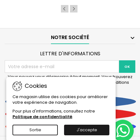
BioDigest
-
6/12/30
Ampoules
NOTRE SOCIÉTÉ

LETTRE D'INFORMATIONS
Vous pouvez vous désinscrire à tout moment. Vous trouverez
pour cela nos informations de contact dans les conditions
Cookies
d'utilisation du site.
Ce magasin utilise des cookies pour améliorer
Facebook
votre expérience de navigation.
Pour plus d'informations, consultez notre
YouTube
Politique de confidentialité
.
Instagram
Sortie
J'accepte