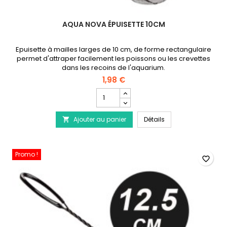
AQUA NOVA ÉPUISETTE 10CM
Epuisette à mailles larges de 10 cm, de forme rectangulaire
permet d'attraper facilement les poissons ou les crevettes
dans les recoins de l'aquarium.
1,98 €
Champ
quantité
du
AQUA NOVA Épuisett
Ajouter au panier
produit
Détails

AQUA
NOVA
Épuisette
Promo !
10cm
favorite_border