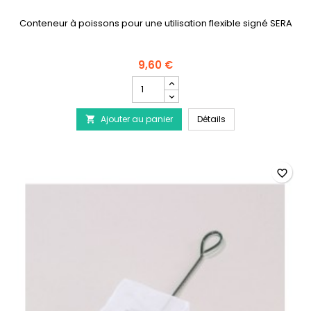
Conteneur à poissons pour une utilisation flexible signé SERA
9,60 €
Champ
quantité
du
Bac à Pêche SERA
Ajouter au panier
produit
Détails

Bac
à
Pêche
SERA
favorite_border