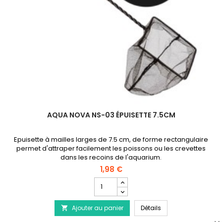
AQUA NOVA NS-03 ÉPUISETTE 7.5CM
Epuisette à mailles larges de 7.5 cm, de forme rectangulaire
permet d'attraper facilement les poissons ou les crevettes
dans les recoins de l'aquarium.
1,98 €
Champ
quantité
du
AQUA NOVA NS-03 Ép
Ajouter au panier
produit
Détails

AQUA