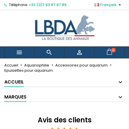

Téléphone:
+33 (0)7 63 67 67 89
Français
×
×
×
×
Mes listes d'envies
((modalTitle))
Créer une liste d'envies
Connexion
Créer une nouvelle liste
add_circle_outline
((confirmMessage))
Vous devez être connecté pour ajouter des produits
Nom de la liste d'envies
à votre liste d'envies.
((cancelText))
((modalDeleteText))
Annuler
Connexion
0



Annuler
Créer une liste d'envies
Accueil
Aquariophilie
Accessoires pour aquarium
Epuisettes pour aquarium
ACCUEIL
MARQUES
Avis des clients