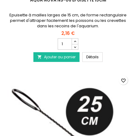
AQUA NOVA NS-06 ÉPUISETTE 15CM
Epuisette à mailles larges de 15 cm, de forme rectangulaire
permet d'attraper facilement les poissons ou les crevettes
dans les recoins de l'aquarium.
2,16 €
Champ
quantité
du
AQUA NOVA NS-06 Ép
Ajouter au panier
produit
Détails

AQUA
NOVA
NS-
06
favorite_border
Épuisette
15cm