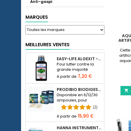
Anti-gaspi
MARQUES
AQU
ARTIF
MEILLEURES VENTES
Cette
artifi
EASY-LIFE ALGEXIT - ANTI-ALGUES POUR AQUARIUM
aquar
Pour lutter contre la
verte d
grande majorité
à vot
d’espèces d’algues
7,20 €
dans l’aquarium d’eau
douce.
PRODIBIO BIODIGEST - 6/12/30 AMPOULES

Disponible en 6/12/30
ampoules, pour
ensemencer en
(2)
bactériens un
15,90 €
aquarium d’eau de
mer ou d’eau douce.
HANNA INSTRUMENTS HI774-25 POUR PHOTOMÈTRE PHOSPHATE HI774