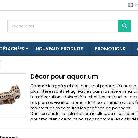
F
es listes d'envies
(modalTitle))
réer une liste d'envies
onnexion
Rech
Créer une nouvelle liste
confirmMessage))
us devez être connecté pour ajouter des produits à votre liste
m de la liste d'envies
nvies.
 DÉTACHÉES
NOUVEAUX PRODUITS
PROMOTIONS
((cancelText))
((modalDeleteText)
Annuler
Connexio
Annuler
Créer une liste d'envie
Décor pour aquarium
Comme les goûts et couleurs sont propres à chacun,
plus intéressants et agréables dans la mise en marc
Les décorations doivent être choisies en fonction des
Les plantes vivantes demandent de la lumière et de 
maintenues avec toutes les espèces de poissons.
Dans ce cas là, les plantes artificielles, qu'elles soien
pour maintenir certains poissons comme les cichlidé
tégories