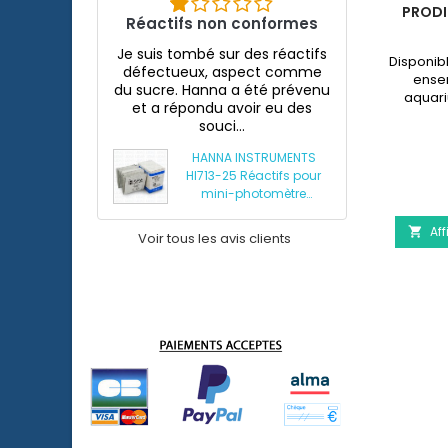
LED
ESHA HEXAMITA - TRAITEMENT DE
PRODI
Réactifs non conformes
LA MALADIE DU DISCUS
Je suis tombé sur des réactifs
arium
eSHa Hexamita est un traitement
Disponib
défectueux, aspect comme
d'un
spécifique contre le parasite
ense
du sucre. Hanna a été prévenu
 d'une
Hexamita (maladie des trous dans la
aquari
et a répondu avoir eu des
on à
tête) présent sur la plupart
9,96 €
souci...
avec
des Cichildés et principalement chez
Champ
le Discus.
HANNA INSTRUMENTS
quantité
HI713-25 Réactifs pour
du
mini-photomètre
Aquarium JUWEL Rio 240 Led
eSHa Hexamita - Trai
ils
Afficher les détails
produit
Détails

phosphates HI713
eSHa
Aff

Hexamita
Voir tous les avis clients
-
Traitement
de
la
maladie
du
Discus