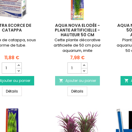
TRA ECORCE DE
AQUA NOVA ELODÉE -
AQUA 
CATAPPA
PLANTE ARTIFICIELLE -
50
HAUTEUR 50 CM
e de catappa, sous
Cette plante décorative
Plant
orme de tube.
artificielle de 50 cm pour
aquariu
aquarium, imite
50 
parfaitement une Elodée à
nénuph
11,88 €
7,98 €
dominance verte pour
couleu
Champ
Champ
donner de la couleur à
quantité
quantité
votre aquarium d'eau
du
du
douce.
Ajouter au panier
produit
Ajouter au panier
produit


AMTRA
AQUA
AMTRA Ecorce de Catappa
AQUA NOVA Elodée - Plante a
Ecorce
Détails
NOVA
Détails
de
Elodée
Catappa
-
Plante
artificielle
-
Hauteur
50