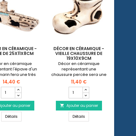
 EN CÉRAMIQUE -
DÉCOR EN CÉRAMIQUE -
E DE 25X11X8CM
VIEILLE CHAUSSURE DE
19X10X9CM
r en céramique
Décor en céramique
entant l'épave d'un
représentant une
arin fera une très
chaussure percée sera une
nne cachette
très bonne cachette
14,40 €
11,40 €
s poissons de petite
pour les poissons de petite
Champ
Champ
taille.
taille.
quantité
quantité
du
du
Ajouter au panier
produit
Ajouter au panier
produit

Décor
Décor
Décor en céramique - épave de 25x11x8cm
Décor en céramique - Vieil
m Roche / Plantes
en
Détails
en
Détails
céramique
céramique
-
-
épave
Vieille