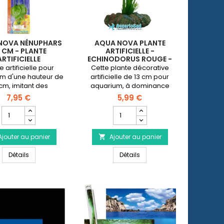
NOVA NÉNUPHARS
AQUA NOVA PLANTE
 CM - PLANTE
ARTIFICIELLE -
ARTIFICIELLE
ECHINODORUS ROUGE -
HAUTEUR 13 CM
e artificielle pour
Cette plante décorative
m d'une hauteur de
artificielle de 13 cm pour
cm, imitant des
aquarium, à dominance
ars donnera de la
rouge donnera de la
7,95 €
5,99 €
r à votre aquarium
couleur à votre aquarium
Champ
Champ
d'eau douce.
d'eau douce.
quantité
quantité
du
du
Ajouter au panier
produit
Ajouter au panier
produit

AQUA
AQUA
rtificielle - Hauteur 50 cm
AQUA NOVA Nénuphars 50 cm - Plante artificielle
AQUA NOVA Plante artificiel
NOVA
Détails
NOVA
Détails
Nénuphars
Plante
50
artificielle
cm
-
-
Echinodorus
Plante
rouge
artificielle
-
Hauteur