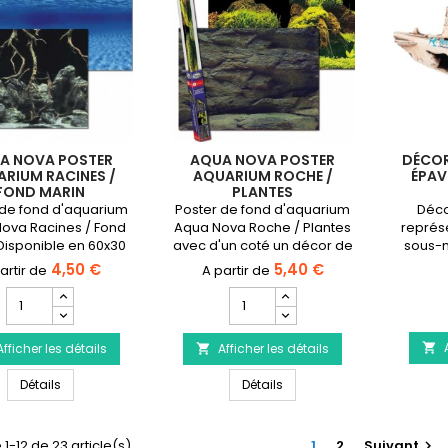
cm
13
cm
A NOVA POSTER
AQUA NOVA POSTER
DÉCOR
RIUM RACINES /
AQUARIUM ROCHE /
ÉPAV
FOND MARIN
PLANTES
 de fond d'aquarium
Poster de fond d'aquarium
Déco
ova Racines / Fond
Aqua Nova Roche / Plantes
représ
Disponible en 60x30
avec d'un coté un décor de
sous-m
x50 cm et 150x60 cm.
roches et de l'autre de
bo
4,50 €
5,40 €
plantes.Disponible en 60x30
pour le
Champ
Champ
cm, 100x50 cm et 150x60 cm.
quantité
quantité
du
du
Afficher les détails
produit
Afficher les détails
produit


AQUA
AQUA
AQUA NOVA Poster aquarium Racines / Fond marin
AQUA NOVA Poster aquariu
NOVA
Détails
NOVA
Détails
Poster
Poster
aquarium
aquarium
Racines
Roche
 1-12 de 23 article(s)
1
2
Suivant
