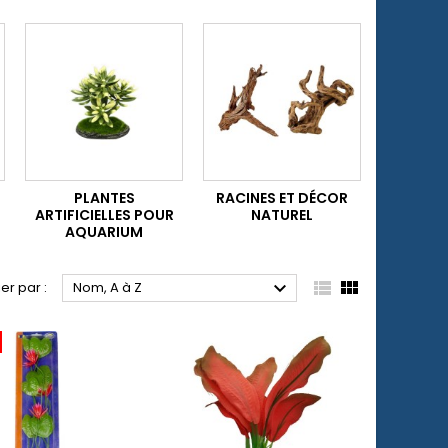
PLANTES
RACINES ET DÉCOR
ARTIFICIELLES POUR
NATUREL
AQUARIUM



ier par :
Nom, A à Z