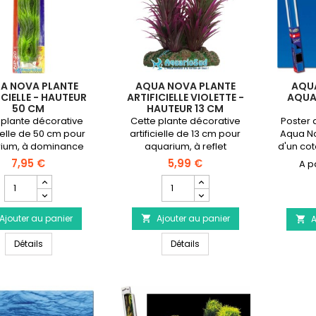
cm
A NOVA PLANTE
AQUA NOVA PLANTE
AQU
ICIELLE - HAUTEUR
ARTIFICIELLE VIOLETTE -
AQUA
50 CM
HAUTEUR 13 CM
 plante décorative
Cette plante décorative
Poster 
cielle de 50 cm pour
artificielle de 13 cm pour
Aqua No
ium, à dominance
aquarium, à reflet
d'un cot
onnera de la couleur
vert/violet, sera idéale pour
l'autr
7,95 €
5,99 €
re aquarium d'eau
servir de cachette pour les
60x30
Champ
Champ
douce.
alevins.
quantité
quantité
du
du
Ajouter au panier
produit
Ajouter au panier
produit

A

AQUA
AQUA
AQUA NOVA Plante artificielle - Hauteur 50 cm
AQUA NOVA Plante artificiell
NOVA
Détails
NOVA
Détails
Plante
Plante
artificielle
artificielle
-
violette
Hauteur
-
50
Hauteur