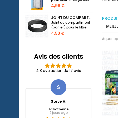
4,98 €
JOINT DU COMPARTIMENT POUR MÉDIA DE FILTRATION - FILTRE SERA FIL BIOACTIVE 250 AU 400+UV ET UVC-XTREME 800 OU 1200
PRODUI
Joint du compartiment
MEILL
(panier) pour le filtre
externe SERA Fil
4,50 €
Bioactive 250, 250+UV,
Aquariop
400+UV et UVC-
Xtreme 800/1200.
Avis des clients
4.8 évaluation de 17 avis
S
Steve H.
Achat vérifié
2 jours ago