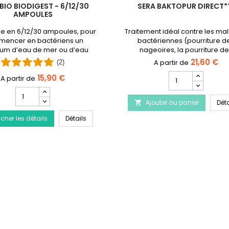
BIO BIODIGEST - 6/12/30
SERA BAKTOPUR DIRECT*
AMPOULES
le en 6/12/30 ampoules, pour
Traitement idéal contre les ma
mencer en bactériens un
bactériennes (pourriture d
um d’eau de mer ou d’eau
nageoires, la pourriture d
douce.
branchies) ainsi que les infecti
21,60 €
(2)
des bactéries.Produit arrêté
Champ
15,90 €
remplacé par Baktopur liqu
quantité
Champ
du
quantité
tement de la maladie du Discus
Ajouter au panier
produit
Déta

du
SERA
PRODIBIO BioDigest - 6/12/30 Ampoules
icher les détails
produit
Détails
Baktopur
PRODIBIO
Direct***
BioDigest
-
6/12/30
Ampoules