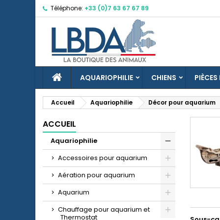
Téléphone:
+33 (0)7 63 67 67 89
M
(
C
C
add_circle_outline
((
Vo
No
d'e
ACCUEIL
AQUARIOPHILIE
CHIENS
PIÈCES
Accueil
Aquariophilie
Décor pour aquarium
ACCUEIL
Aquariophilie
Accessoires pour aquarium
Aération pour aquarium
Aquarium
Chauffage pour aquarium et
Thermostat
Sous-ca