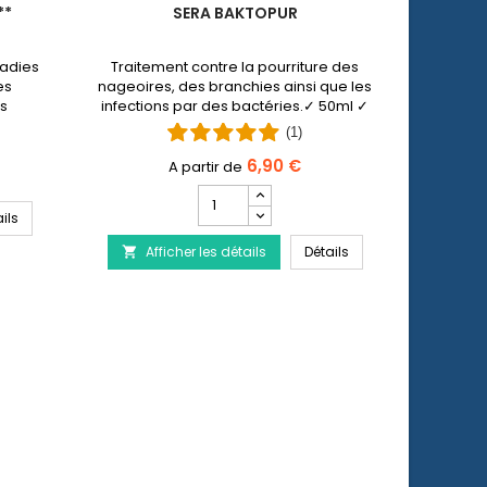
**
SERA BAKTOPUR
COLLER
ladies
Traitement contre la pourriture des
Le colli
es
nageoires, des branchies ainsi que les
chez
es
infections par des bactéries.✓ 50ml ✓
com
ons par
100 ml ✓ 500 ml.
blessur
(1)
 et
joue
ide
6,90 €
Champ
quantité
SERA Baktopur Direct***
ils
Af

du
SERA Baktopur
Afficher les détails
produit
Détails

SERA
Baktopur