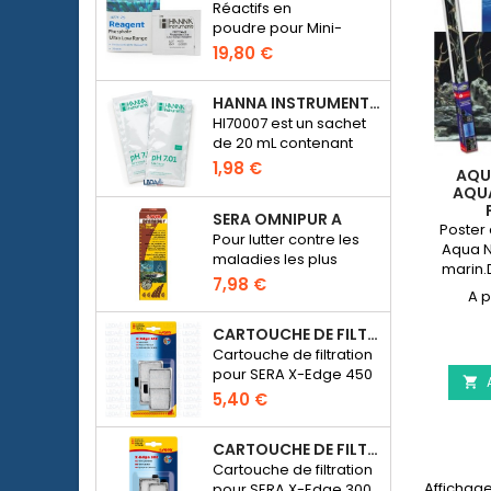
Réactifs en
poudre pour Mini-
photomètre Checker
19,80 €
HC Phosphate
(HI774), 25 tests
HANNA INSTRUMENTS HI70007 - SOLUTION D'ÉTALONNAGE PH 7.01 POUR PH-MÈTRE ÉLECTRONIQUE
HI70007 est un sachet
de 20 mL contenant
une solution d'un pH de
1,98 €
AQU
7.01 pour étalonner les
AQUA
pH-mètres
SERA OMNIPUR A
électroniques
Poster
Pour lutter contre les
Aqua N
maladies les plus
marin.
courantes des
7,98 €
cm, 100
poissons d’ornement
d’eau douce.
CARTOUCHE DE FILTRATION BLANCHE POUR SERA X-EDGE 450 - 2 PIÈCES
Cartouche de filtration
pour SERA X-Edge 450

5,40 €
CARTOUCHE DE FILTRATION BLANCHE POUR SERA X-EDGE 300 - 2 PIÈCES
Cartouche de filtration
Affichage
pour SERA X-Edge 300