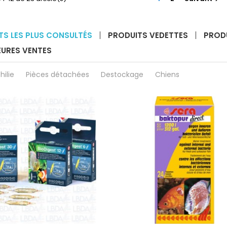
/
/
Fond
Plantes
marin
TS LES PLUS CONSULTÉS
PRODUITS VEDETTES
PROD
EURES VENTES
hilie
Pièces détachées
Destockage
Chiens