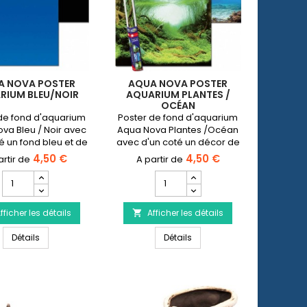
13
cm
A NOVA POSTER
AQUA NOVA POSTER
RIUM BLEU/NOIR
AQUARIUM PLANTES /
OCÉAN
de fond d'aquarium
Poster de fond d'aquarium
va Bleu / Noir avec
Aqua Nova Plantes /Océan
é un fond bleu et de
avec d'un coté un décor de
e noir.Disponible en
plantes d'aquarium et de
4,50 €
4,50 €
 cm, 100x50 cm et
l'autre un océanDisponible
Champ
Champ
150x60 cm.
en 60x30 cm, 100x50 cm et
quantité
quantité
150x60 cm.
du
du
fficher les détails
produit
Afficher les détails
produit

AQUA
AQUA
e violette - Hauteur 13 cm
AQUA NOVA Poster aquarium Bleu/Noir
AQUA NOVA Poster aquarium
NOVA
Détails
NOVA
Détails
Poster
Poster
aquarium
aquarium
Bleu/Noir
Plantes
/
Océan