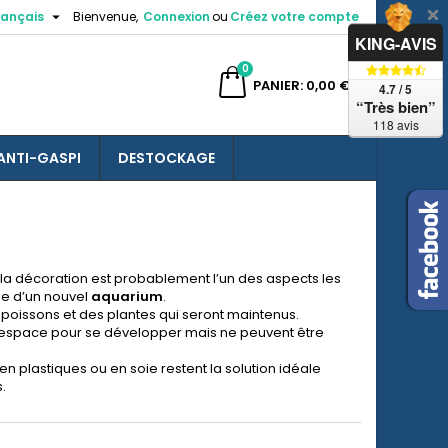

rançais
Bienvenue,
Connexion
ou
Créez votre compte
×
×
×
×
KING-AVIS
0
ercher
PANIER
0,00 €
4.7 / 5
“Très bien”
118 avis
ANTI-GASPI
DESTOCKAGE
)
n
s
 la décoration
est probablement l’un des aspects les
he d’un nouvel
aquarium
.
 poissons et des plantes qui seront maintenus.
l'espace pour se développer mais ne peuvent être
t en plastiques ou en soie restent la solution idéale
s.