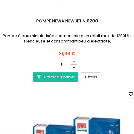
POMPE NEWA NEWJET NJ1200
Pompe à eau miniaturisée submersible d'un débit max de 1200L/h,
silencieuse et consommant peu d'électricité.
31,98 €
Champ
quantité
du
Pompe NEWA NewJet
Ajouter au panier
produit
Détails

Pompe
NEWA
NewJet
favorite_border
NJ1200