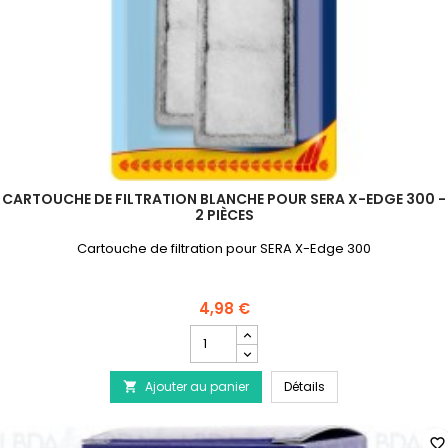
CARTOUCHE DE FILTRATION BLANCHE POUR SERA X-EDGE 300 -
2 PIÈCES
Cartouche de filtration pour SERA X-Edge 300
4,98 €
Champ
quantité
du
Cartouche de filtra
Ajouter au panier
produit
Détails

Cartouche
de
filtration
favorite_border