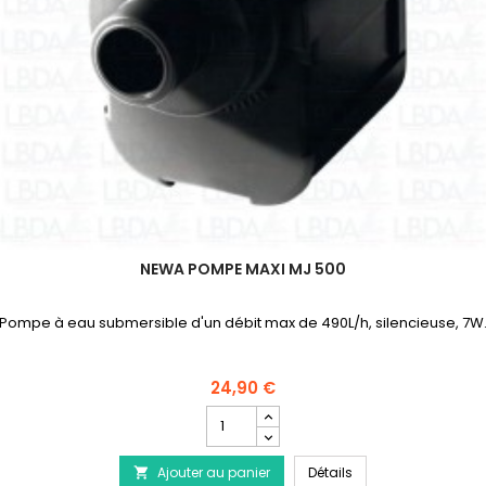
NEWA POMPE MAXI MJ 500
Pompe à eau submersible d'un débit max de 490L/h, silencieuse, 7W
24,90 €
Champ
quantité
du
NEWA Pompe Maxi M
Ajouter au panier
produit
Détails
