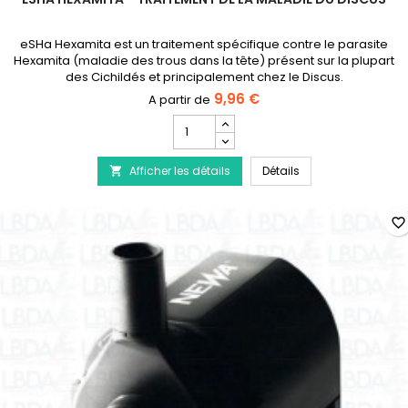
eSHa Hexamita est un traitement spécifique contre le parasite
Hexamita (maladie des trous dans la tête) présent sur la plupart
des Cichildés et principalement chez le Discus.
9,96 €
Champ
quantité
du
eSHa Hexamita - Tr
Afficher les détails
produit
Détails

eSHa
Hexamita
-
favorite_border
Traitement
de
la
maladie
du
Discus