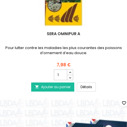
SERA OMNIPUR A
Pour lutter contre les maladies les plus courantes des poissons
d’ornement d’eau douce.
7,98 €
Champ
quantité
du
SERA Omnipur A
Ajouter au panier
produit
Détails

SERA
Omnipur
A
favorite_border