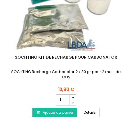
SÖCHTING KIT DE RECHARGE POUR CARBONATOR
SÖCHTING Recharge Carbonator 2 x 30 gr pour 2 mois de
CO2
13,80 €
Champ
quantité
du
SÖCHTING Kit de re
Ajouter au panier
produit
Détails

SÖCHTING
Kit
de