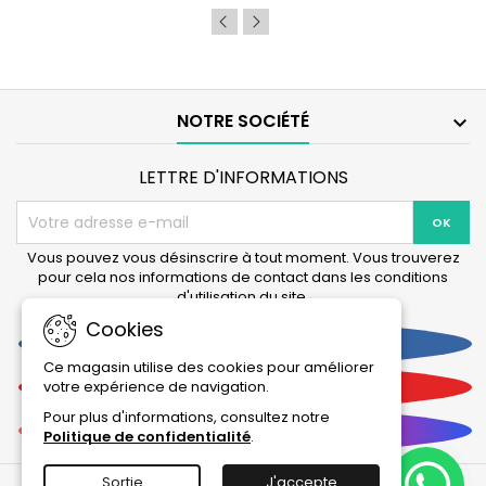
BioDigest
-
6/12/30
Ampoules
NOTRE SOCIÉTÉ

LETTRE D'INFORMATIONS
Vous pouvez vous désinscrire à tout moment. Vous trouverez
pour cela nos informations de contact dans les conditions
d'utilisation du site.
Cookies
Facebook
Ce magasin utilise des cookies pour améliorer
YouTube
votre expérience de navigation.
Pour plus d'informations, consultez notre
Instagram
Politique de confidentialité
.
Sortie
J'accepte
© 2026 Tous droits réservés et reproduction interdite : La Boutique