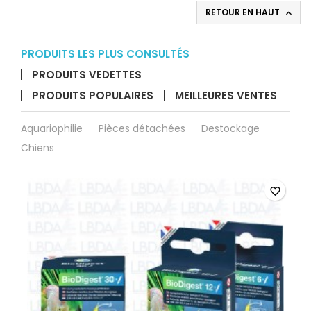
recharge
RETOUR EN HAUT

pour
Carbonator
PRODUITS LES PLUS CONSULTÉS
PRODUITS VEDETTES
PRODUITS POPULAIRES
MEILLEURES VENTES
Aquariophilie
Pièces détachées
Destockage
Chiens
favorite_border