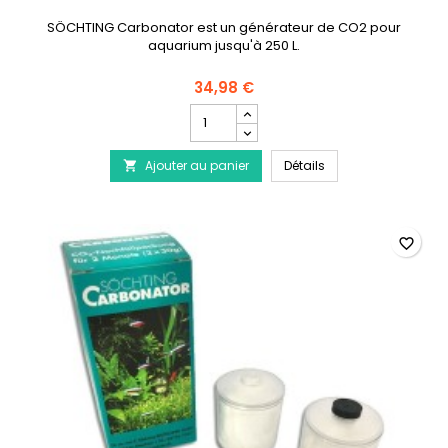
SÖCHTING Carbonator est un générateur de CO2 pour
aquarium jusqu'à 250 L.
34,98 €
Champ
quantité
du
SÖCHTING Carbonat
Ajouter au panier
produit
Détails

SÖCHTING
Carbonator
favorite_border