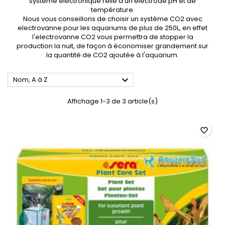
système electronique relié à un électrode pH et de
température.
Nous vous conseillons de choisir un système CO2 avec
electrovanne pour les aquariums de plus de 250L, en effet
l'electrovanne CO2 vous permettra de stopper la
production la nuit, de façon à économiser grandement sur
la quantité de CO2 ajoutée à l'aquarium.

Nom, A à Z
Affichage 1-3 de 3 article(s)
favorite_border