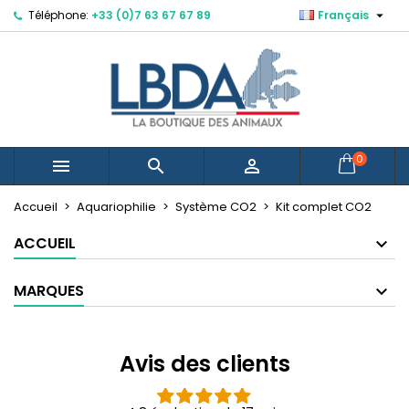

Téléphone:
+33 (0)7 63 67 67 89
Français
×
×
×
×
Mes listes d'envies
((modalTitle))
Créer une liste d'envies
Connexion
Créer une nouvelle liste
add_circle_outline
((confirmMessage))
Vous devez être connecté pour ajouter des produits
Nom de la liste d'envies
à votre liste d'envies.
((cancelText))
((modalDeleteText))
Annuler
Connexion
0



Annuler
Créer une liste d'envies
Accueil
Aquariophilie
Système CO2
Kit complet CO2
ACCUEIL
MARQUES
Avis des clients