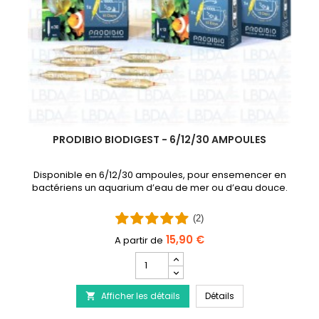
PRODIBIO BIODIGEST - 6/12/30 AMPOULES
Disponible en 6/12/30 ampoules, pour ensemencer en
bactériens un aquarium d’eau de mer ou d’eau douce.
(2)
15,90 €
Champ
quantité
 - Traitement de la maladie du Discus
du
PRODIBIO BioDigest
Afficher les détails
produit
Détails

PRODIBIO