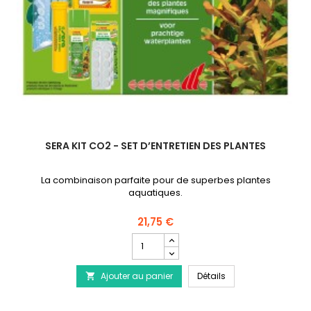
SERA KIT CO2 - SET D’ENTRETIEN DES PLANTES
La combinaison parfaite pour de superbes plantes
aquatiques.
21,75 €
Champ
quantité
du
SERA Kit CO2 - Set d
Ajouter au panier
produit
Détails

SERA
Kit