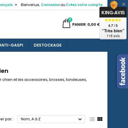

rançais
Bienvenue,
Connexion
ou
Créez votre compte
×
×
×
×
KING-AVIS
0
ercher
PANIER
0,00 €
4.7 / 5
“Très bien”
118 avis
ANTI-GASPI
DESTOCKAGE
)
n
s
ien
r chien et les accessoires, brosses, tondeuses,



ier par :
Nom, A à Z