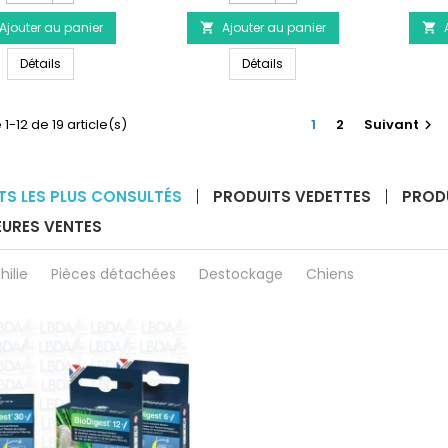
du
du
Ajouter au panier
produit
Ajouter au panier
produit


Couple
Lime
Couple Ongles - TRIXIE
Lime à griffes électrique po
Ongles
Détails
à
Détails
-
griffes
TRIXIE
électrique
pour
1-12 de 19 article(s)
1
2
Suivant

chien
TRIXIE
TS LES PLUS CONSULTÉS
PRODUITS VEDETTES
PROD
EURES VENTES
hilie
Pièces détachées
Destockage
Chiens