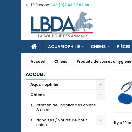
Téléphone:
+33 (0)7 63 67 67 89
M
(
C
C
add_circle_outline
((
Vo
No
d'e
ACCUEIL
AQUARIOPHILIE
CHIENS
PIÈCES
Accueil
Chiens
Produits de soin et d'hygiène
ACCUEIL
Aquariophilie
Chiens
Entretien de l'habitat des chiens
& chiots
Friandises / Nourriture pour
Il y a 19 p
chien