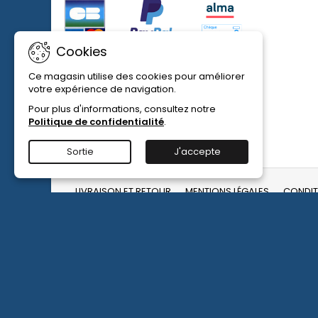
maladie
du
Discus
Cookies
Ce magasin utilise des cookies pour améliorer
votre expérience de navigation.
Pour plus d'informations, consultez notre
Politique de confidentialité
.
Sortie
J'accepte
LIVRAISON ET RETOUR
MENTIONS LÉGALES
CONDIT
LETTRE D'INFORMATIONS
Vous pouvez vous désin
trouverez pour cela no
dans les conditions d'uti