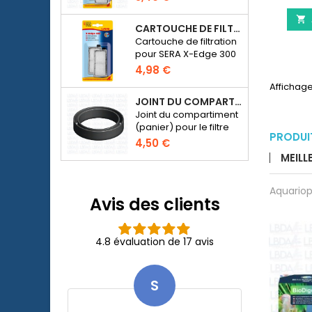

CARTOUCHE DE FILTRATION BLANCHE POUR SERA X-EDGE 300 - 2 PIÈCES
Cartouche de filtration
pour SERA X-Edge 300
4,98 €
Affichage 
JOINT DU COMPARTIMENT POUR MÉDIA DE FILTRATION - FILTRE SERA FIL BIOACTIVE 250 AU 400+UV ET UVC-XTREME 800 OU 1200
Joint du compartiment
(panier) pour le filtre
PRODUI
externe SERA Fil
4,50 €
Bioactive 250, 250+UV,
MEILL
400+UV et UVC-
Xtreme 800/1200.
Aquariop
Avis des clients
4.8 évaluation de 17 avis
S