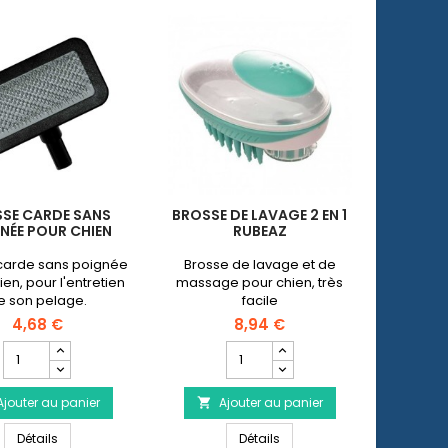
SE CARDE SANS
BROSSE DE LAVAGE 2 EN 1
NÉE POUR CHIEN
RUBEAZ
carde sans poignée
Brosse de lavage et de
en, pour l'entretien
massage pour chien, très
e son pelage.
facile
d'utilisation.Dimensions : 11,5
4,68 €
8,94 €
x 7,5 cm
Champ
Champ
quantité
quantité
du
du
Ajouter au panier
produit
Ajouter au panier
produit

Brosse
Brosse
pour chien
Brosse carde sans poignée pour chien
Brosse de lavage 2 en 1 RU
carde
Détails
de
Détails