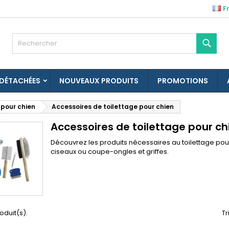
F
es listes d'envies
(modalTitle))
réer une liste d'envies
onnexion
Rech
Créer une nouvelle liste
confirmMessage))
us devez être connecté pour ajouter des produits à votre liste
m de la liste d'envies
nvies.
 DÉTACHÉES
NOUVEAUX PRODUITS
PROMOTIONS
((cancelText))
((modalDeleteText)
Annuler
Connexio
 pour chien
Accessoires de toilettage pour chien
Annuler
Créer une liste d'envie
Accessoires de toilettage pour ch
Découvrez les produits nécessaires au toilettage pou
ciseaux ou coupe-ongles et griffes.
roduit(s).
Tr