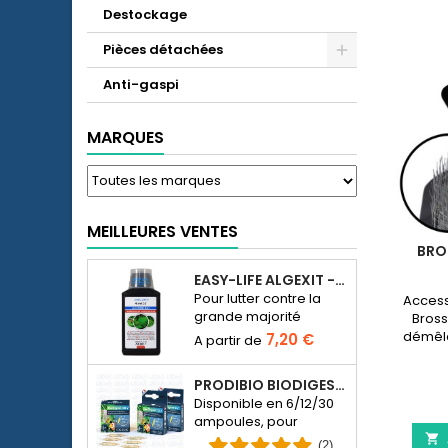
Destockage
Pièces détachées
Anti-gaspi
MARQUES
MEILLEURES VENTES
BRO
EASY-LIFE ALGEXIT - ANTI-ALGUES POUR AQUARIUM
Pour lutter contre la
Access
grande majorité
Bross
d’espèces d’algues
démêle
7,20 €
dans l’aquarium d’eau
tête
douce.
PRODIBIO BIODIGEST - 6/12/30 AMPOULES
Disponible en 6/12/30
ampoules, pour
ensemencer en

(2)