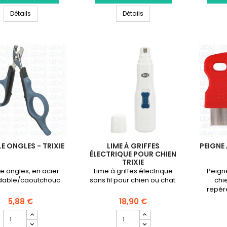
Brosse
Brosse
Brosse pour chien
Brosse sous-poils pour chi
pour
Détails
sous-
Détails
chien
poils
pour
chien
E ONGLES - TRIXIE
LIME À GRIFFES
PEIGNE
ÉLECTRIQUE POUR CHIEN
TRIXIE
 ongles, en acier
Lime à griffes électrique
Peign
dable/caoutchouc
sans fil pour chien ou chat.
chi
repér
5,88 €
18,90 €
Champ
Champ
quantité
quantité