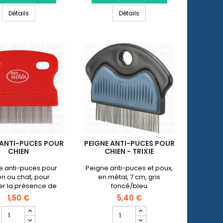
Brosse
Coupe
en
Brosse sous-poils sans poignée pour chien
Coupe griffes pour chien
sous-
Détails
griffes
Détails
poils
pour
sans
chien
poignée
pour
chien
 ANTI-PUCES POUR
PEIGNE ANTI-PUCES POUR
CHIEN
CHIEN - TRIXIE
e anti-puces pour
Peigne anti-puces et poux,
en ou chat, pour
en métal, 7 cm, gris
er la présence de
foncé/bleu
puces.
1,50 €
5,40 €
Champ
Champ
quantité
quantité