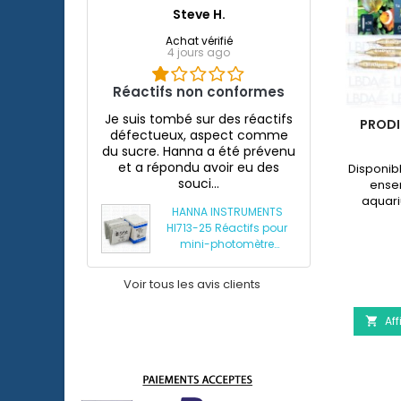
Steve H.
Achat vérifié
4 jours ago
Réactifs non conformes
Je suis tombé sur des réactifs
LED
ESHA HEXAMITA - TRAITEMENT DE
PRODI
défectueux, aspect comme
LA MALADIE DU DISCUS
du sucre. Hanna a été prévenu
et a répondu avoir eu des
arium
eSHa Hexamita est un traitement
Disponib
souci...
d'un
spécifique contre le parasite
ense
 d'une
Hexamita (maladie des trous dans la
aquari
HANNA INSTRUMENTS
on à
tête) présent sur la plupart
9,96 €
HI713-25 Réactifs pour
avec
des Cichildés et principalement chez
mini-photomètre
Champ
le Discus.
phosphates HI713
quantité
du
Voir tous les avis clients
Aquarium JUWEL Rio 240 Led
eSHa Hexamita - Trai
ils
Afficher les détails
produit
Détails

eSHa
Aff

Hexamita
-
Traitement
de
la