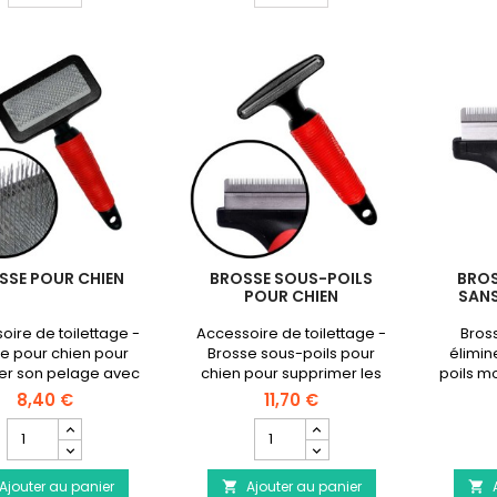
pour
sans
chien
poignée
pour
chien
SSE POUR CHIEN
BROSSE SOUS-POILS
BROS
POUR CHIEN
SANS
oire de toilettage -
Accessoire de toilettage -
Bros
e pour chien pour
Brosse sous-poils pour
élimin
r son pelage avec
chien pour supprimer les
poils mo
 interchangeable.
poils morts du sous-pelage
8,40 €
11,70 €
avec tête interchangeable.
Champ
Champ
quantité
quantité
du
du
Ajouter au panier
produit
Ajouter au panier
produit

