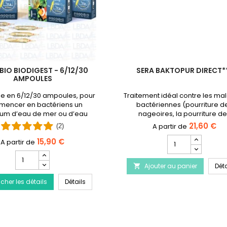
BIO BIODIGEST - 6/12/30
SERA BAKTOPUR DIRECT*
AMPOULES
le en 6/12/30 ampoules, pour
Traitement idéal contre les ma
mencer en bactériens un
bactériennes (pourriture d
um d’eau de mer ou d’eau
nageoires, la pourriture d
douce.
branchies) ainsi que les infecti
21,60 €
(2)
des bactéries.Produit arrêté
Champ
15,90 €
remplacé par Baktopur liqu
quantité
Champ
du
quantité
tement de la maladie du Discus
Ajouter au panier
produit
Déta

du
SERA
PRODIBIO BioDigest - 6/12/30 Ampoules
icher les détails
produit
Détails
Baktopur
PRODIBIO
Direct***
BioDigest
-
6/12/30