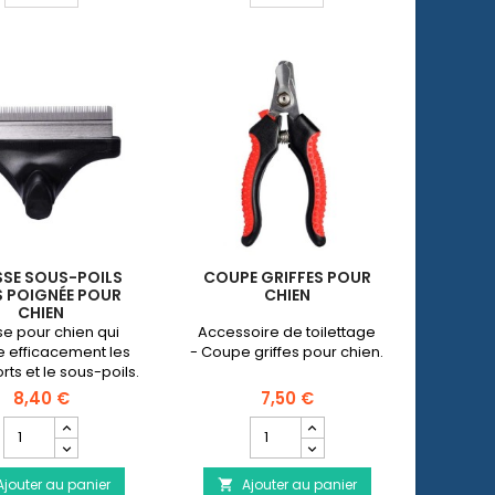
sans
lavage
poignée
2
pour
en
chien
1
RUBEAZ
SE SOUS-POILS
COUPE GRIFFES POUR
 POIGNÉE POUR
CHIEN
CHIEN
se pour chien qui
Accessoire de toilettage
e efficacement les
- Coupe griffes pour chien.
rts et le sous-poils.
8,40 €
7,50 €
Champ
Champ
quantité
quantité
du
du
Ajouter au panier
produit
Ajouter au panier
produit
