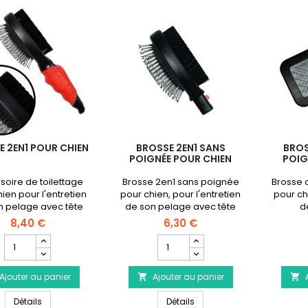
E 2EN1 POUR CHIEN
BROSSE 2EN1 SANS
BROS
POIGNÉE POUR CHIEN
POIG
oire de toilettage
Brosse 2en1 sans poignée
Brosse 
ien pour l'entretien
pour chien, pour l'entretien
pour chi
n pelage avec tête
de son pelage avec tête
d
double-face
double-face
8,40 €
6,30 €
terchangeable.
interchangeable.
Champ
Champ
quantité
quantité
du
du
Ajouter au panier
produit
Ajouter au panier
produit


Brosse
Brosse
Brosse 2en1 pour chien
Brosse 2en1 sans poignée 
2en1
Détails
2en1
Détails