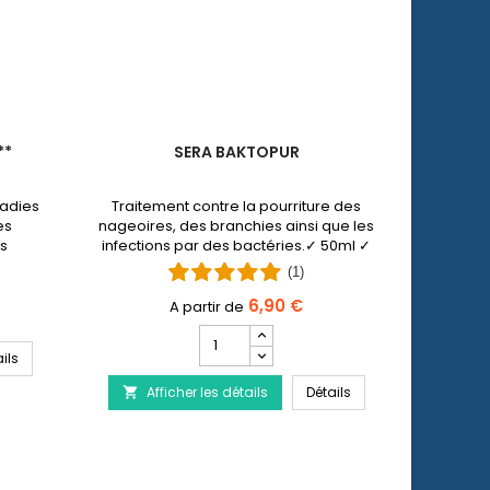
**
SERA BAKTOPUR
COLLER
ladies
Traitement contre la pourriture des
Le colli
es
nageoires, des branchies ainsi que les
chez
es
infections par des bactéries.✓ 50ml ✓
com
ons par
100 ml ✓ 500 ml.
blessur
(1)
 et
joue
ide
6,90 €
Champ
quantité
SERA Baktopur Direct***
ils
Af

du
SERA Baktopur
Afficher les détails
produit
Détails

SERA
Baktopur