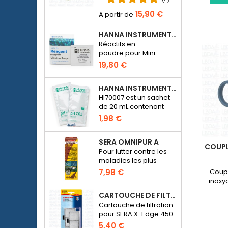
bactériens un
15,90 €
aquarium d’eau de
mer ou d’eau douce.
HANNA INSTRUMENTS HI774-25 POUR PHOTOMÈTRE PHOSPHATE HI774
Réactifs en
poudre pour Mini-
photomètre Checker
19,80 €
HC Phosphate
(HI774), 25 tests
HANNA INSTRUMENTS HI70007 - SOLUTION D'ÉTALONNAGE PH 7.01 POUR PH-MÈTRE ÉLECTRONIQUE
HI70007 est un sachet
de 20 mL contenant
une solution d'un pH de
1,98 €
7.01 pour étalonner les
pH-mètres
SERA OMNIPUR A
électroniques
COUPL
Pour lutter contre les
maladies les plus
courantes des
Coupe
7,98 €
poissons d’ornement
inoxy
d’eau douce.
CARTOUCHE DE FILTRATION BLANCHE POUR SERA X-EDGE 450 - 2 PIÈCES
Cartouche de filtration
pour SERA X-Edge 450
5,40 €