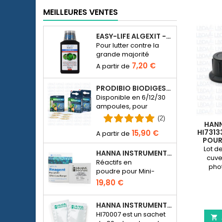
MEILLEURES VENTES
EASY-LIFE ALGEXIT - ANTI-ALGUES POUR AQUARIUM
Pour lutter contre la
grande majorité
d’espèces d’algues
7,20 €
dans l’aquarium d’eau
douce.
PRODIBIO BIODIGEST - 6/12/30 AMPOULES
Disponible en 6/12/30
ampoules, pour
ensemencer en
(2)
HAN
bactériens un
HI731
15,90 €
aquarium d’eau de
POUR
mer ou d’eau douce.
PHOTO
Lot d
HANNA INSTRUMENTS HI774-25 POUR PHOTOMÈTRE PHOSPHATE HI774
cuve
Réactifs en
pho
poudre pour Mini-
photomètre Checker
19,80 €
HC Phosphate
(HI774), 25 tests
HANNA INSTRUMENTS HI70007 - SOLUTION D'ÉTALONNAGE PH 7.01 POUR PH-MÈTRE ÉLECTRONIQUE
HI70007 est un sachet
