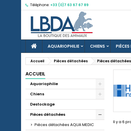
Téléphone:
+33 (0)7 63 67 67 89
M
(
C
C
add_circle_outline
((
Vo
No
d'e
ACCUEIL
AQUARIOPHILIE
CHIENS
PIÈCES
Accueil
Pièces détachées
Pièces détachée
ACCUEIL
Aquariophilie
Chiens
Destockage
Pièces détachées
Il y a 6 p
Pièces détachées AQUA MEDIC