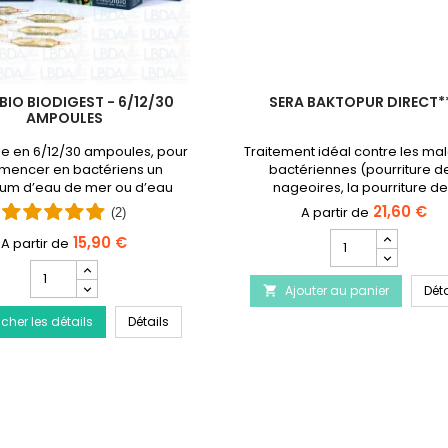
BIO BIODIGEST - 6/12/30
SERA BAKTOPUR DIRECT*
AMPOULES
le en 6/12/30 ampoules, pour
Traitement idéal contre les ma
mencer en bactériens un
bactériennes (pourriture d
um d’eau de mer ou d’eau
nageoires, la pourriture d
douce.
branchies) ainsi que les infecti
21,60 €
(2)
des bactéries.Produit arrêté
Champ
15,90 €
remplacé par Baktopur liqu
quantité
Champ
du
quantité
tement de la maladie du Discus
Ajouter au panier
produit
Déta

du
SERA
PRODIBIO BioDigest - 6/12/30 Ampoules
icher les détails
produit
Détails
Baktopur
PRODIBIO
Direct***
BioDigest
-
6/12/30
Ampoules