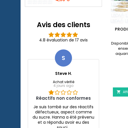
Bioactive 250, 250+UV,
400+UV et UVC-
Xtreme 800/1200.
Avis des clients
LED
ESHA HEXAMITA - TRAITEMENT DE
PRODI
LA MALADIE DU DISCUS
4.8 évaluation de 17 avis
arium
eSHa Hexamita est un traitement
Disponib
d'un
spécifique contre le parasite
ense
 d'une
Hexamita (maladie des trous dans la
aquari
S
on à
tête) présent sur la plupart
9,96 €
avec
des Cichildés et principalement chez
Champ
le Discus.
quantité
Steve H.
du
Achat vérifié
Aquarium JUWEL Rio 240 Led
eSHa Hexamita - Trai
ils
Afficher les détails
produit
Détails

4 jours ago
eSHa
Aff

Hexamita
Réactifs non conformes
-
Traitement
Je suis tombé sur des réactifs
de
défectueux, aspect comme
la
du sucre. Hanna a été prévenu
maladie
et a répondu avoir eu des
du
souci...