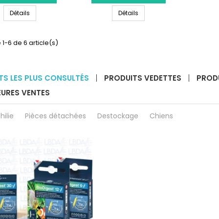
HANNA
HANNA
HANNA INSTRUMENTS HI731336N - Capuchons pour cuvettes pour
HANNA INSTRUMENTS HI740271
INSTRUMENTS
Détails
INSTRUMENTS
Détails
HI731336N
HI740271
-
-
Capuchons
Porte-
 1-6 de 6 article(s)
pour
Filtre
cuvettes
pour
pour
Checker
photomètres
HI781
TS LES PLUS CONSULTÉS
PRODUITS VEDETTES
PROD
HI977XX
EURES VENTES
(4
pcs)
hilie
Pièces détachées
Destockage
Chiens