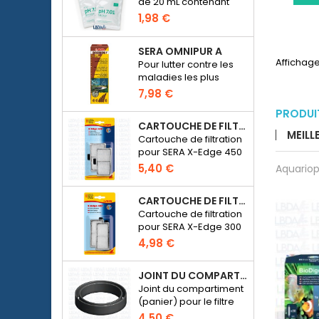
de 20 mL contenant
une solution d'un pH de
1,98 €
7.01 pour étalonner les
pH-mètres
SERA OMNIPUR A
électroniques
Affichage
Pour lutter contre les
maladies les plus
courantes des
7,98 €
poissons d’ornement
PRODUI
d’eau douce.
CARTOUCHE DE FILTRATION BLANCHE POUR SERA X-EDGE 450 - 2 PIÈCES
MEILL
Cartouche de filtration
pour SERA X-Edge 450
5,40 €
Aquariop
CARTOUCHE DE FILTRATION BLANCHE POUR SERA X-EDGE 300 - 2 PIÈCES
Cartouche de filtration
pour SERA X-Edge 300
4,98 €
JOINT DU COMPARTIMENT POUR MÉDIA DE FILTRATION - FILTRE SERA FIL BIOACTIVE 250 AU 400+UV ET UVC-XTREME 800 OU 1200
Joint du compartiment
(panier) pour le filtre
externe SERA Fil
4,50 €