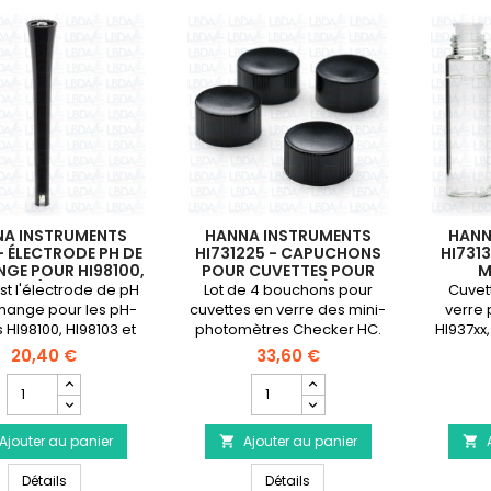
NA INSTRUMENTS
HANNA INSTRUMENTS
HANN
 - ÉLECTRODE PH DE
HI731225 - CAPUCHONS
HI7313
GE POUR HI98100,
POUR CUVETTES POUR
M
8103 (NOUVEAU
MINI-PHOTOMÈTRES
PHOTO
est l'électrode de pH
Lot de 4 bouchons pour
Cuvet
ÈLE) ET HI98115
CHECKER HC (X 4)
ET C
hange pour les pH-
cuvettes en verre des mini-
verre
 HI98100, HI98103 et
photomètres Checker HC.
HI937xx
I98115 Checker
HC (x 4
20,40 €
33,60 €
livré
Champ
Champ
quantité
quantité
du
du
Ajouter au panier
produit
Ajouter au panier
produit


HANNA
HANNA
HANNA INSTRUMENTS HI1271 - Électrode pH de rechange pour HI98
HANNA INSTRUMENTS HI73122
INSTRUMENTS
Détails
INSTRUMENTS
Détails