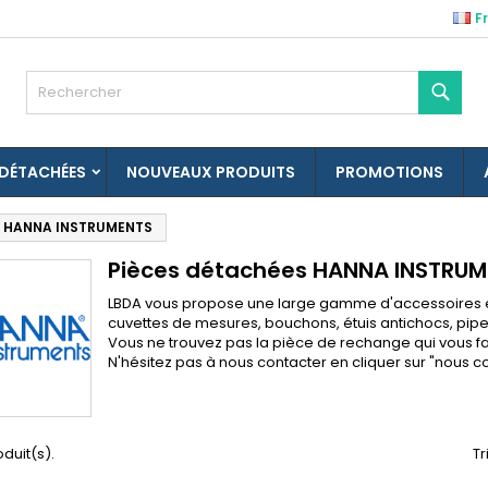
F
es listes d'envies
(modalTitle))
réer une liste d'envies
onnexion
Rech
Créer une nouvelle liste
confirmMessage))
us devez être connecté pour ajouter des produits à votre liste
m de la liste d'envies
nvies.
 DÉTACHÉES
NOUVEAUX PRODUITS
PROMOTIONS
((cancelText))
((modalDeleteText)
Annuler
Connexio
s HANNA INSTRUMENTS
Annuler
Créer une liste d'envie
Pièces détachées HANNA INSTRU
LBDA vous propose une large gamme d'accessoires et
cuvettes de mesures, bouchons, étuis antichocs, pipett
Vous ne trouvez pas la pièce de rechange qui vous fa
N'hésitez pas à nous contacter en cliquer sur "
nous c
roduit(s).
Tr