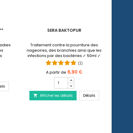
**
SERA BAKTOPUR
COLLER
ladies
Traitement contre la pourriture des
Le colli
es
nageoires, des branchies ainsi que les
chez
es
infections par des bactéries.✓ 50ml ✓
com
ons par
100 ml ✓ 500 ml.
blessur
(1)
 et
joue
ide
6,90 €
Champ
quantité
SERA Baktopur Direct***
ils
Af

du
SERA Baktopur
Afficher les détails
produit
Détails

SERA
Baktopur