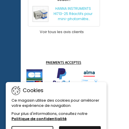
Discus
HANNA INSTRUMENTS
HI713-25 Réactifs pour
mini-photomètre
phosphates HI713
Voir tous les avis clients
Cookies
Ce magasin utilise des cookies pour améliorer
votre expérience de navigation.
Pour plus d'informations, consultez notre
Politique de confidentialité
.