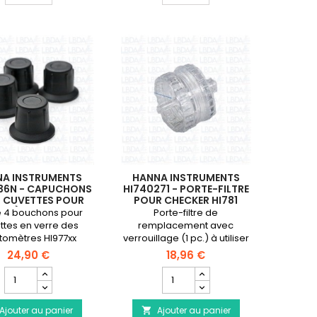
HI1271
HI731225
-
-
Électrode
Capuchons
pH
pour
de
cuvettes
rechange
pour
pour
mini-
HI98100,
photomètres
HI98103
Checker
(nouveau
HC
modèle)
(x
et
4)
HI98115
NA INSTRUMENTS
HANNA INSTRUMENTS
336N - CAPUCHONS
HI740271 - PORTE-FILTRE
 CUVETTES POUR
POUR CHECKER HI781
MÈTRES HI977XX
e 4 bouchons pour
Porte-filtre de
(4 PCS)
ttes en verre des
remplacement avec
tomètres HI977xx
verrouillage (1 pc.) à utiliser
avec le Checker HI781 de
24,90 €
18,96 €
nitrates marins gamme
Champ
Champ
étroite.
quantité
quantité
du
du
Ajouter au panier
produit
Ajouter au panier
produit
