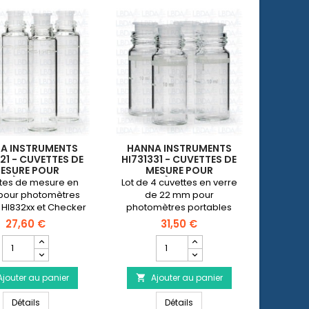
A INSTRUMENTS
HANNA INSTRUMENTS
21 - CUVETTES DE
HI731331 - CUVETTES DE
ESURE POUR
MESURE POUR
MÈTRES HI832XX
PHOTOMÈTRES HI977XX,
tes de mesure en
Lot de 4 cuvettes en verre
HECKER HC (X 4)
HI967XX, HI957XX ET
 pour photomètres
de 22 mm pour
HI833XX, SANS
, HI832xx et Checker
photomètres portables
CAPUCHON (X 4)
).Les cuvettes sont
(avec bouchon).
27,60 €
31,50 €
es sans capuchon.
Champ
Champ
quantité
quantité
du
du
Ajouter au panier
produit
Ajouter au panier
produit

HANNA
HANNA
100, HI98103 (nouveau modèle) et HI98115
5 - Capuchons pour cuvettes pour mini-photomètres Checker HC (x 4)
HANNA INSTRUMENTS HI731321 - Cuvettes de mesure pour photomèt
HANNA INSTRUMENTS HI731331
INSTRUMENTS
Détails
INSTRUMENTS
Détails