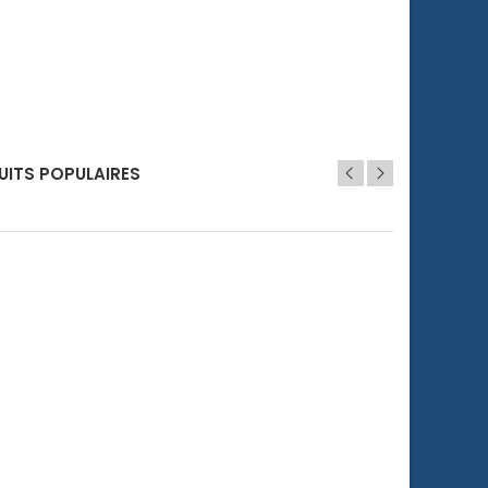
 photomètres HI977XX (4 pcs)
 - Porte-Filtre pour Checker HI781
UITS POPULAIRES