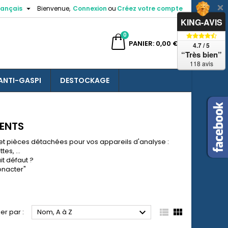

rançais
Bienvenue,
Connexion
ou
Créez votre compte
×
×
×
×
KING-AVIS
0
ercher
PANIER
0,00 €
4.7 / 5
“Très bien”
118 avis
ANTI-GASPI
DESTOCKAGE
)
n
s
MENTS
 pièces détachées pour vos appareils d'analyse :
es, ...
it défaut ?
onacter
"



ier par :
Nom, A à Z