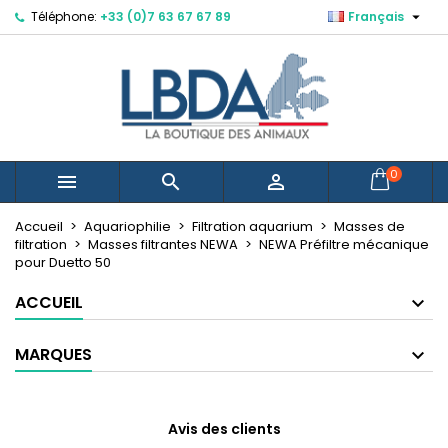

Téléphone:
+33 (0)7 63 67 67 89
Français
×
×
×
Mes listes d'envies
Créer une liste d'envies
Connexion
Vous devez être connecté pour ajouter des produits
Nom de la liste d'envies
à votre liste d'envies.
Annuler
Connexion
0



Annuler
Créer une liste d'envies
Créer une nouvelle liste
add_circle_outline
Accueil
Aquariophilie
Filtration aquarium
Masses de
filtration
Masses filtrantes NEWA
NEWA Préfiltre mécanique
pour Duetto 50
ACCUEIL
MARQUES
Avis des clients