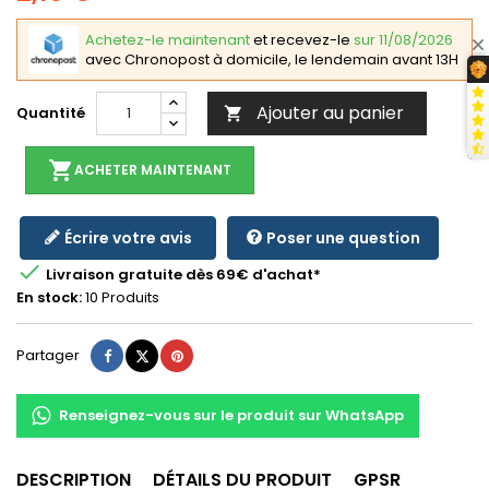
Achetez-le maintenant
et recevez-le
sur 11/08/2026
avec Chronopost à domicile, le lendemain avant 13H
Ajouter au panier
Quantité

shopping_cart
ACHETER MAINTENANT
Écrire votre avis
Poser une question

Livraison gratuite dès 69€ d'achat*
En stock:
10 Produits
Partager
Tweet
Pinterest
Partager
Renseignez-vous sur le produit sur WhatsApp
DESCRIPTION
DÉTAILS DU PRODUIT
GPSR