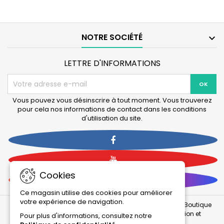
Duetto
100
NOTRE SOCIÉTÉ

LETTRE D'INFORMATIONS
Vous pouvez vous désinscrire à tout moment. Vous trouverez
pour cela nos informations de contact dans les conditions
d'utilisation du site.
Facebook
YouTube
Cookies
Instagram
Ce magasin utilise des cookies pour améliorer
votre expérience de navigation.
© 2026 Tous droits réservés et reproduction interdite : La Boutique
Des Animaux (LBDA) / Animalerie en ligne - Alimentation et
Pour plus d'informations, consultez notre
accessoires pour animaux.