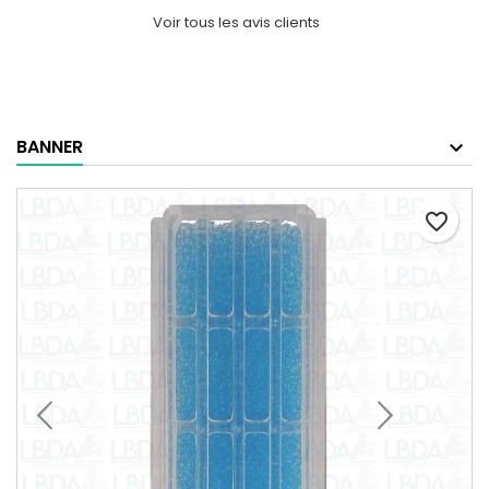
Voir tous les avis clients
BANNER
favorite_border