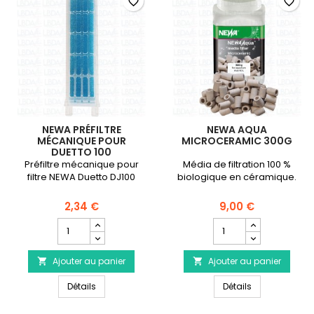
favorite_border
favorite_border
NEWA PRÉFILTRE
NEWA AQUA
MÉCANIQUE POUR
MICROCERAMIC 300G
DUETTO 100
Préfiltre mécanique pour
Média de filtration 100 %
filtre NEWA Duetto DJ100
biologique en céramique.
2,34 €
9,00 €
Champ
Champ
quantité
quantité
du
du
Ajouter au panier
produit
Ajouter au panier
produit


NEWA
NEWA
NEWA Préfiltre mécanique pour Duetto 100
NEWA Aqua Mi
Préfiltre
Détails
Aqua
Détails
mécanique
Microceramic
pour
300g