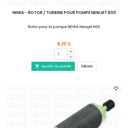
NEWA - ROTOR / TURBINE POUR POMPE NEWJET 600
Rotor pour la pompe NEWA Newjet 600
9,30 €
Champ
quantité
du
NEWA - Rotor / Turb
Ajouter au panier
produit
Détails

NEWA
-
Rotor
/
favorite_border
Turbine
pour
pompe
Newjet
600