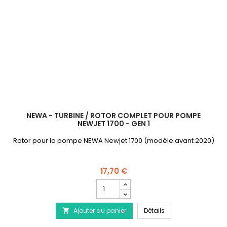
NEWA - TURBINE / ROTOR COMPLET POUR POMPE
NEWJET 1700 - GEN 1
Rotor pour la pompe NEWA Newjet 1700 (modèle avant 2020)
17,70 €
Champ
quantité
du
NEWA - Turbine / Ro
Ajouter au panier
produit
Détails

NEWA