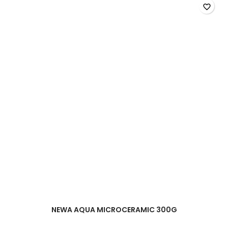
/
favorite_border
Rotor
pour
pompe
Newjet
8000
NEWA AQUA MICROCERAMIC 300G