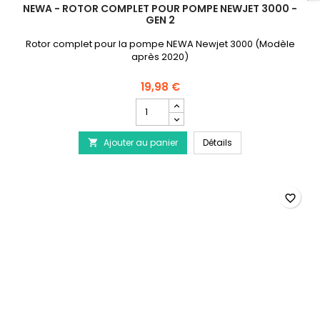
NEWA - ROTOR COMPLET POUR POMPE NEWJET 3000 -
GEN 2
Rotor complet pour la pompe NEWA Newjet 3000 (Modèle
après 2020)
19,98 €
Champ
quantité
du
NEWA - Rotor Compl
Ajouter au panier
produit
Détails

NEWA
-
Rotor
Complet
favorite_border
pour
pompe
Newjet
3000
-
Gen
2