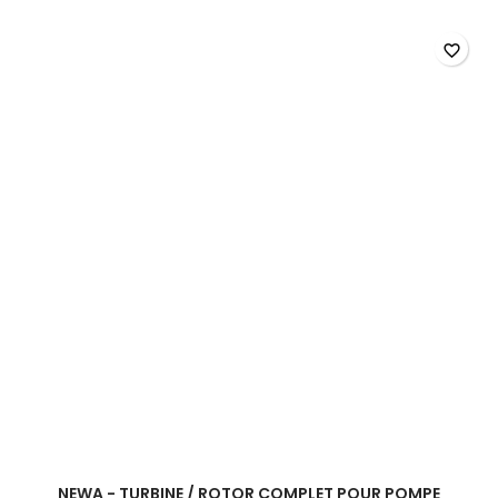
-
Turbine
/
favorite_border
Rotor
complet
pour
pompe
Newjet
1700
-
Gen
1
NEWA - TURBINE / ROTOR COMPLET POUR POMPE