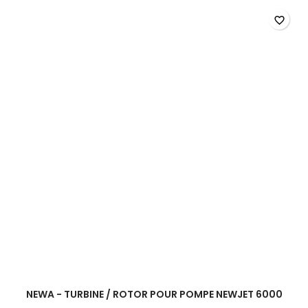
Turbine
/
favorite_border
Rotor
pour
pompe
Newjet
4500
NEWA - TURBINE / ROTOR POUR POMPE NEWJET 6000