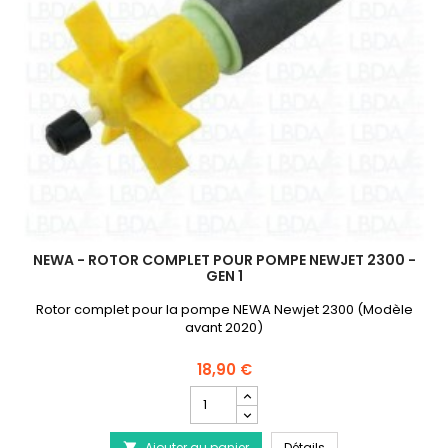
NEWA - ROTOR COMPLET POUR POMPE NEWJET 2300 -
GEN 1
Rotor complet pour la pompe NEWA Newjet 2300 (Modèle
avant 2020)
18,90 €
Champ
quantité
du
NEWA - Rotor Compl
Ajouter au panier
Détails
