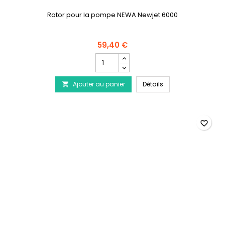
Rotor pour la pompe NEWA Newjet 6000
59,40 €
Champ
quantité
du
NEWA - Turbine / Ro
Ajouter au panier
produit
Détails

NEWA
-
Turbine
/
favorite_border
Rotor
pour
pompe
Newjet
6000