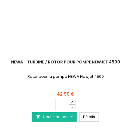
NEWA - TURBINE / ROTOR POUR POMPE NEWJET 4500
Rotor pour la pompe NEWA Newjet 4500
42,90 €
Champ
quantité
du
NEWA - Turbine / Ro
Ajouter au panier
produit
Détails

NEWA
-