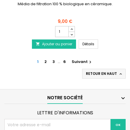
Média de filtration 100 % biologique en céramique.
9,00 €
Champ
quantité
du
NEWA Aqua Microce
Ajouter au panier
produit
Détails

NEWA
Aqua
Microceramic
1
2
3
…
6
Suivant

300g
RETOUR EN HAUT

NOTRE SOCIÉTÉ

LETTRE D'INFORMATIONS