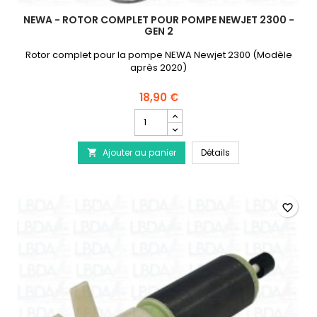
NEWA - ROTOR COMPLET POUR POMPE NEWJET 2300 -
GEN 2
Rotor complet pour la pompe NEWA Newjet 2300 (Modèle
après 2020)
18,90 €
Champ
quantité
du
NEWA - Rotor Compl
Ajouter au panier
produit
Détails

NEWA
-
Rotor
Complet
favorite_border
pour
pompe
Newjet
2300
-
Gen
2