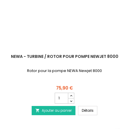
NEWA - TURBINE / ROTOR POUR POMPE NEWJET 8000
Rotor pour la pompe NEWA Newjet 8000
75,90 €
Champ
quantité
du
NEWA - Turbine / Ro
Ajouter au panier
produit
Détails

NEWA
-
Turbine