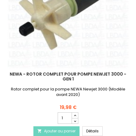
NEWA - ROTOR COMPLET POUR POMPE NEWJET 3000 -
GEN 1
Rotor complet pour la pompe NEWA Newjet 3000 (Modèle
avant 2020)
19,98 €
Champ
quantité
du
NEWA - Rotor Compl
Ajouter au panier
produit
Détails
