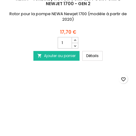
NEWJET 1700 - GEN 2
Rotor pour la pompe NEWA Newjet 1700 (modèle à partir de
2020)
17,70 €
Champ
quantité
du
NEWA - Turbine / Ro
Ajouter au panier
produit
Détails

NEWA
-
Turbine
/
favorite_border
Rotor
complet
pour
pompe
Newjet
1700
-
Gen
2