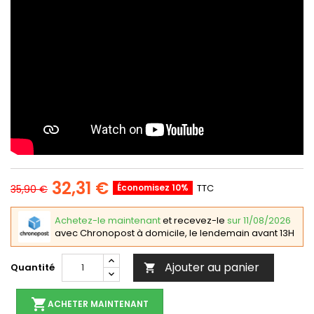
32,31 €
Économisez 10%
TTC
35,90 €
Achetez-le maintenant
et recevez-le
sur 11/08/2026
avec Chronopost à domicile, le lendemain avant 13H
Ajouter au panier
Quantité

shopping_cart
ACHETER MAINTENANT