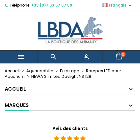

Téléphone:
+33 (0)7 63 67 67 89
Français
×
×
×
Mes listes d'envies
Créer une liste d'envies
Connexion
Créer une nouvelle liste
add_circle_outline
Vous devez être connecté pour ajouter des produits
Nom de la liste d'envies
à votre liste d'envies.
Annuler
Connexion
0



Annuler
Créer une liste d'envies
Accueil
Aquariophilie
Eclairage
Rampes LED pour
Aquarium
NEWA Slim Led Daylight NS 128
ACCUEIL
MARQUES
Avis des clients