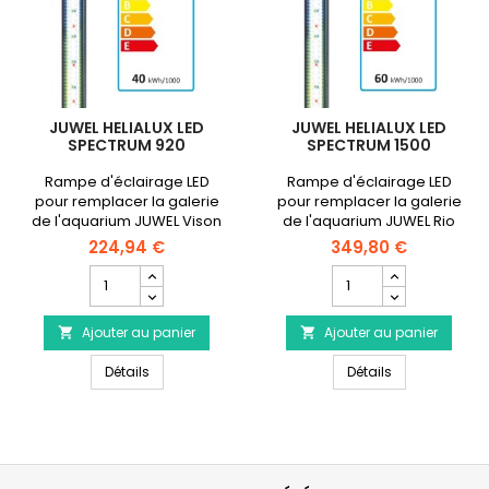
JUWEL HELIALUX LED
JUWEL HELIALUX LED
SPECTRUM 920
SPECTRUM 1500
Rampe d'éclairage LED
Rampe d'éclairage LED
pour remplacer la galerie
pour remplacer la galerie
de l'aquarium JUWEL Vison
de l'aquarium JUWEL Rio
180 ou à installer sur tout
400/450 ou Vision 450 ou à
224,94 €
349,80 €
autre aquarium ouvert
installer sur tout autre
Champ
Champ
(supports en option).
aquarium ouvert (supports
quantité
quantité
en option).
du
du
Ajouter au panier
produit
Ajouter au panier
produit


JUWEL
JUWEL
JUWEL Helialux LED Spectrum 920
JUWEL Helialux
Helialux
Détails
Helialux
Détails
LED
LED
Spectrum
Spectrum
920
1500