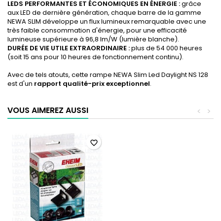
LEDS PERFORMANTES ET ÉCONOMIQUES EN ÉNERGIE :
grâce
aux LED de dernière génération, chaque barre de la gamme
NEWA SLIM développe un flux lumineux remarquable avec une
très faible consommation d'énergie, pour une efficacité
lumineuse supérieure à 96,8 lm/W (lumière blanche).
DURÉE DE VIE UTILE EXTRAORDINAIRE :
plus de 54 000 heures
(soit 15 ans pour 10 heures de fonctionnement continu).
Avec de tels atouts, cette rampe NEWA Slim Led Daylight NS 128
est d'un
rapport qualité-prix exceptionnel
.
VOUS AIMEREZ AUSSI
<
>
favorite_border