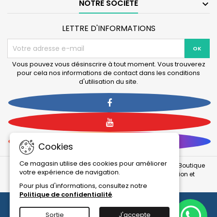
NOTRE SOCIÉTÉ

LETTRE D'INFORMATIONS
Vous pouvez vous désinscrire à tout moment. Vous trouverez
pour cela nos informations de contact dans les conditions
d'utilisation du site.
Facebook
YouTube
Instagram
Cookies
Ce magasin utilise des cookies pour améliorer
© 2026 Tous droits réservés et reproduction interdite : La Boutique
votre expérience de navigation.
Des Animaux (LBDA) / Animalerie en ligne - Alimentation et
accessoires pour animaux.
Pour plus d'informations, consultez notre
Politique de confidentialité
.
Sortie
J'accepte