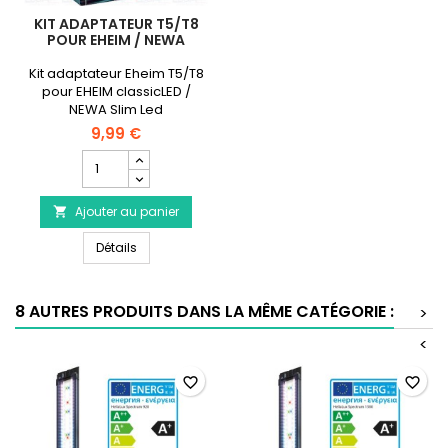
KIT ADAPTATEUR T5/T8
POUR EHEIM / NEWA
Kit adaptateur Eheim T5/T8
pour EHEIM classicLED /
NEWA Slim Led
9,99 €
Champ
quantité
du
Ajouter au panier
produit

Kit
Kit Adaptateur T5/T8 pour EHEIM / NEWA
Adaptateur
Détails
T5/T8
pour
EHEIM
8 AUTRES PRODUITS DANS LA MÊME CATÉGORIE :
>
/
NEWA
<
favorite_border
favorite_border