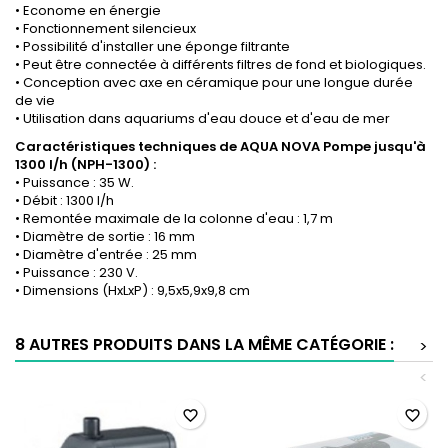
• Econome en énergie
• Fonctionnement silencieux
• Possibilité d'installer une éponge filtrante
• Peut être connectée à différents filtres de fond et biologiques.
• Conception avec axe en céramique pour une longue durée
de vie
• Utilisation dans aquariums d'eau douce et d'eau de mer
Caractéristiques techniques de AQUA NOVA Pompe jusqu'à
1300 l/h (NPH-1300) :
• Puissance : 35 W.
• Débit : 1300 l/h
• Remontée maximale de la colonne d'eau : 1,7 m
• Diamètre de sortie : 16 mm
• Diamètre d'entrée : 25 mm
• Puissance : 230 V.
• Dimensions (HxLxP) : 9,5x5,9x9,8 cm
8 AUTRES PRODUITS DANS LA MÊME CATÉGORIE :
>
<
favorite_border
favorite_border