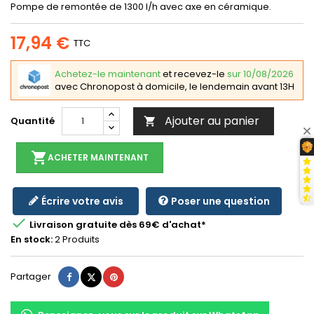
Pompe de remontée de 1300 l/h avec axe en céramique.
17,94 €
TTC
Achetez-le maintenant
et recevez-le
sur 10/08/2026
avec Chronopost à domicile, le lendemain avant 13H
Ajouter au panier
Quantité

shopping_cart
ACHETER MAINTENANT
Écrire votre avis
Poser une question

Livraison gratuite dès 69€ d'achat*
En stock:
2 Produits
Partager
Tweet
Pinterest
Partager