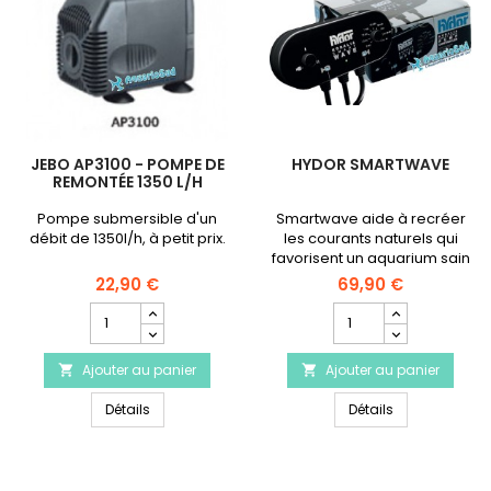
JEBO AP3100 - POMPE DE
HYDOR SMARTWAVE
REMONTÉE 1350 L/H
Pompe submersible d'un
Smartwave aide à recréer
débit de 1350l/h, à petit prix.
les courants naturels qui
favorisent un aquarium sain
en contrôlant 1 ou plusieurs
22,90 €
69,90 €
pompes.
Champ
Champ
quantité
quantité
du
du
Ajouter au panier
produit
Ajouter au panier
produit


JEBO
HYDOR
JEBO AP3100 - Pompe de remontée 1350 l/h
HYDOR Smart
AP3100
Détails
SmartWave
Détails
-
Pompe
de
remontée