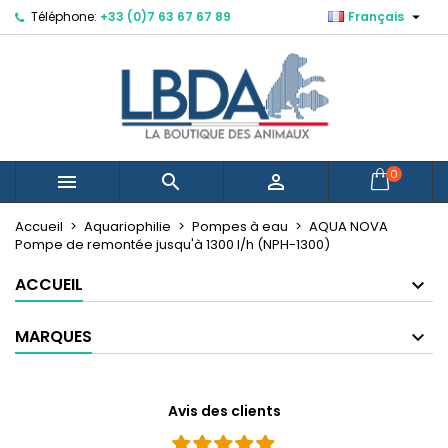

Téléphone:
+33 (0)7 63 67 67 89
Français
×
×
×
Mes listes d'envies
Créer une liste d'envies
Connexion
Créer une nouvelle liste
add_circle_outline
Vous devez être connecté pour ajouter des produits
Nom de la liste d'envies
à votre liste d'envies.
Annuler
Connexion
0



Annuler
Créer une liste d'envies
Accueil
Aquariophilie
Pompes à eau
AQUA NOVA
Pompe de remontée jusqu'à 1300 l/h (NPH-1300)
ACCUEIL
MARQUES
Avis des clients