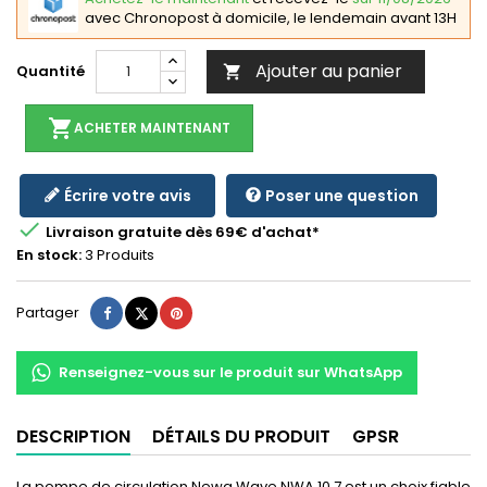
avec Chronopost à domicile, le lendemain avant 13H
Ajouter au panier
Quantité

shopping_cart
ACHETER MAINTENANT
Écrire votre avis
Poser une question

Livraison gratuite dès 69€ d'achat*
En stock:
3 Produits
Partager
Tweet
Pinterest
Partager
Renseignez-vous sur le produit sur WhatsApp
DESCRIPTION
DÉTAILS DU PRODUIT
GPSR
La pompe de circulation Newa Wave NWA 10.7 est un choix fiable