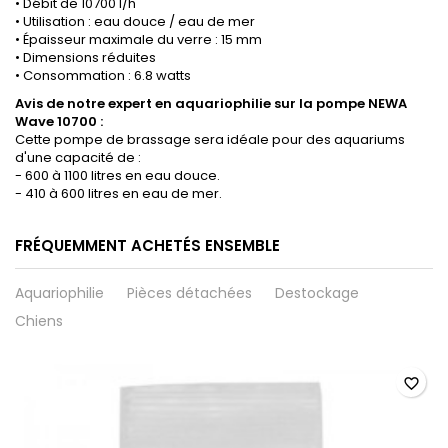
• Débit de 10700 l/h
• Utilisation : eau douce / eau de mer
• Épaisseur maximale du verre : 15 mm
• Dimensions réduites
• Consommation : 6.8 watts
Avis de notre expert en aquariophilie sur la p
ompe NEWA
Wave 10700 :
Cette pompe de brassage sera idéale pour des aquariums
d'une capacité de :
- 600 à 1100 litres en eau douce.
- 410 à 600 litres en eau de mer.
FRÉQUEMMENT ACHETÉS ENSEMBLE
Aquariophilie
Pièces détachées
Destockage
Chiens
favorite_border