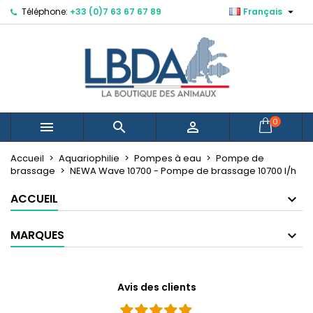

Téléphone:
+33 (0)7 63 67 67 89
Français
×
×
×
Mes listes d'envies
Créer une liste d'envies
Connexion
Créer une nouvelle liste
add_circle_outline
Vous devez être connecté pour ajouter des produits
Nom de la liste d'envies
à votre liste d'envies.
Annuler
Connexion
0



Annuler
Créer une liste d'envies
Accueil
Aquariophilie
Pompes à eau
Pompe de
brassage
NEWA Wave 10700 - Pompe de brassage 10700 l/h
ACCUEIL
MARQUES
Avis des clients