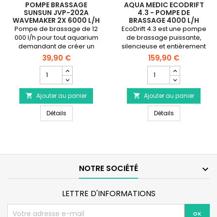
POMPE BRASSAGE
AQUA MEDIC ECODRIFT
SUNSUN JVP-202A
4.3 - POMPE DE
WAVEMAKER 2X 6000 L/H
BRASSAGE 4000 L/H
Pompe de brassage de 12
EcoDrift 4.3 est une pompe
000 l/h pour tout aquarium
de brassage puissante,
demandant de créer un
silencieuse et entièrement
courant fort.
contrôlable avec un débit
39,90 €
159,90 €
de 800 à 4000 l/h.
Champ
Champ
quantité
quantité
du
du
Ajouter au panier
produit
Ajouter au panier
produit


Pompe
AQUA
Pompe Brassage SUNSUN JVP-202A Wavemaker 2x 
AQUA MEDIC Eco
Brassage
Détails
MEDIC
Détails
SUNSUN
EcoDrift
JVP-
4.3
202A
-
Wavemaker
Pompe
2x
de
6000
brassage
NOTRE SOCIÉTÉ

l/h
4000
L/h
LETTRE D'INFORMATIONS