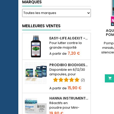
MARQUES
MEILLEURES VENTES
AQU
POM
EASY-LIFE ALGEXIT - ANTI-ALGUES POUR AQUARIUM
Pour lutter contre la
Pompe
grande majorité
miniat
d’espèces d’algues
silenc
7,20 €
dans l’aquarium d’eau
pe
douce.
PRODIBIO BIODIGEST - 6/12/30 AMPOULES
Disponible en 6/12/30
ampoules, pour

ensemencer en
(2)
bactériens un
15,90 €
aquarium d’eau de
mer ou d’eau douce.
HANNA INSTRUMENTS HI774-25 POUR PHOTOMÈTRE PHOSPHATE HI774
Réactifs en
poudre pour Mini-
photomètre Checker
19,80 €