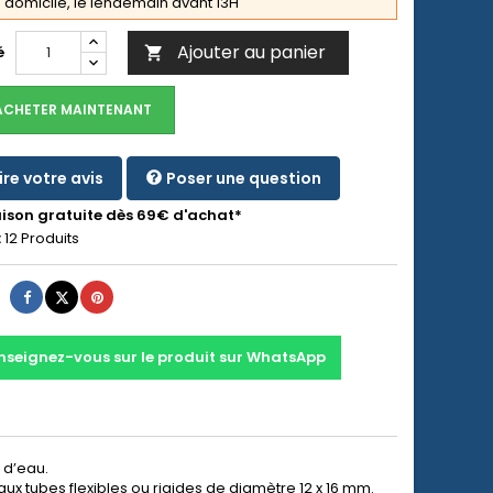
domicile, le lendemain avant 13H
Ajouter au panier
é

ACHETER MAINTENANT
ire votre avis
Poser une question
aison gratuite dès 69€ d'achat*
:
12 Produits
Partager
Tweet
Pinterest
nseignez-vous sur le produit sur WhatsApp
 d’eau.
ux tubes flexibles ou rigides de diamètre 12 x 16 mm.