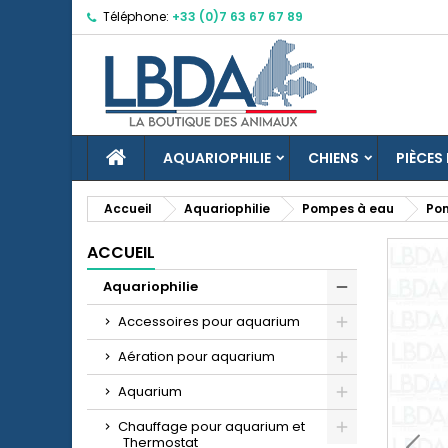
Téléphone:
+33 (0)7 63 67 67 89
M
C
C
Vo
No
d'e
ACCUEIL
AQUARIOPHILIE
CHIENS
PIÈCES
Accueil
Aquariophilie
Pompes à eau
Pom
ACCUEIL
add_circle_outline
Aquariophilie
Accessoires pour aquarium
Aération pour aquarium
Aquarium
Chauffage pour aquarium et
Thermostat