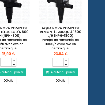
 NOVA POMPE DE
AQUA NOVA POMPE DE
POMP
TÉE JUSQU'À 800
REMONTÉE JUSQU'À 1800
H (NPH-800)
L/H (NPH-1800)
 de remontée de
Pompe de remontée de
Pompe à
l/h avec axe en
1800 l/h avec axe en
submersi
céramique.
céramique.
de 2300 
con
15,90 €
23,94 €
d
Champ
Champ
quantité
quantité
du
du
Ajouter au panier
produit
Ajouter au panier
produit
A


AQUA
AQUA
AQUA NOVA Pompe de remontée jusqu'à 800 l/h (NPH-800)
AQUA NOVA Pompe de remont
NOVA
Détails
NOVA
Détails
Pompe
Pompe
de
de
remontée
remontée
jusqu'à
jusqu'à
800
1800