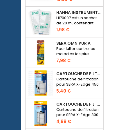
HC Phosphate
(HI774), 25 tests
HANNA INSTRUMENTS HI70007 - SOLUTION D'ÉTALONNAGE PH 7.01 POUR PH-MÈTRE ÉLECTRONIQUE
HI70007 est un sachet
de 20 mL contenant
une solution d'un pH de
1,98 €
7.01 pour étalonner les
pH-mètres
SERA OMNIPUR A
électroniques
Pour lutter contre les
maladies les plus
courantes des
7,98 €
poissons d’ornement
d’eau douce.
CARTOUCHE DE FILTRATION BLANCHE POUR SERA X-EDGE 450 - 2 PIÈCES
Cartouche de filtration
pour SERA X-Edge 450
5,40 €
CARTOUCHE DE FILTRATION BLANCHE POUR SERA X-EDGE 300 - 2 PIÈCES
Cartouche de filtration
pour SERA X-Edge 300
4,98 €