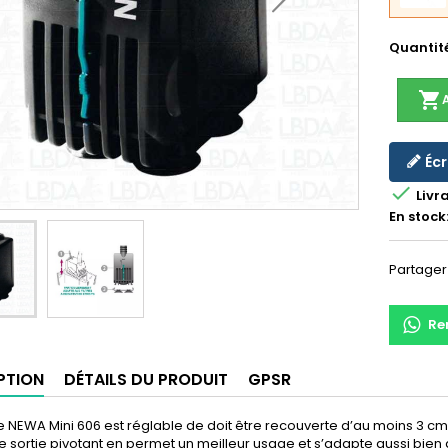
Quantit
shopping_cart
Écr

Livr
En stock
Partager
Re
PTION
DÉTAILS DU PRODUIT
GPSR
NEWA Mini 606 est réglable de doit être recouverte d’au moins 3 cm
e sortie pivotant en permet un meilleur usage et s’adapte aussi bien a