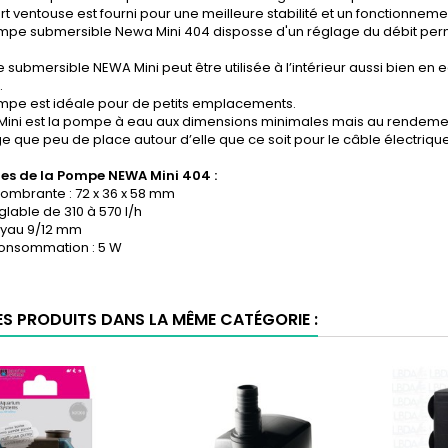
t ventouse est fourni pour une meilleure stabilité et un fonctionnemen
mpe submersible Newa Mini 404 disposse d'un réglage du débit per
submersible NEWA Mini peut être utilisée à l’intérieur aussi bien e
.
mpe est idéale pour de petits emplacements.
Mini est la pompe à eau aux dimensions minimales mais au rendem
ige que peu de place autour d’elle que ce soit pour le câble électriqu
es de la
Pompe
NEWA Mini 404 :
ombrante : 72 x 36 x 58 mm
églable de 310 à 570 l/h
tuyau 9/12 mm
consommation : 5 W
ES PRODUITS DANS LA MÊME CATÉGORIE :