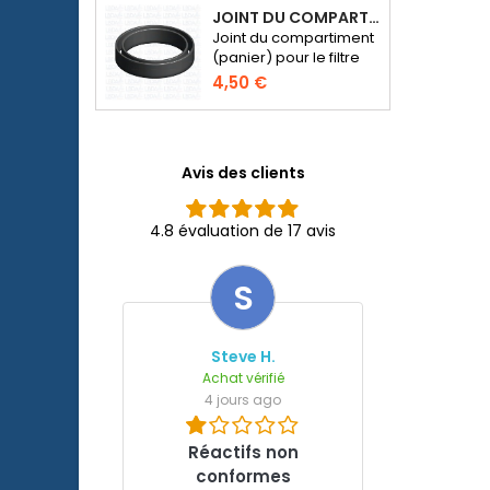
JOINT DU COMPARTIMENT POUR MÉDIA DE FILTRATION - FILTRE SERA FIL BIOACTIVE 250 AU 400+UV ET UVC-XTREME 800 OU 1200
Joint du compartiment
(panier) pour le filtre
externe SERA Fil
4,50 €
Bioactive 250, 250+UV,
400+UV et UVC-
Xtreme 800/1200.
Avis des clients
4.8 évaluation de 17 avis
S
Steve H.
Achat vérifié
4 jours ago
Réactifs non
conformes