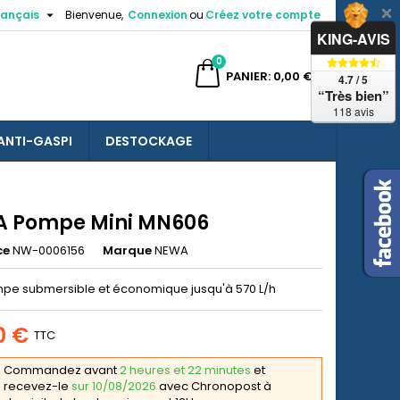

rançais
Bienvenue,
Connexion
ou
Créez votre compte
×
×
×
KING-AVIS
0
ercher
PANIER
0,00 €
4.7 / 5
“Très bien”
118 avis
ANTI-GASPI
DESTOCKAGE
n
s
 Pompe Mini MN606
ce
NW-0006156
Marque
NEWA
pe submersible et économique jusqu'à 570 L/h
0 €
TTC
Commandez avant
2 heures et 22 minutes
et
recevez-le
sur 10/08/2026
avec Chronopost à