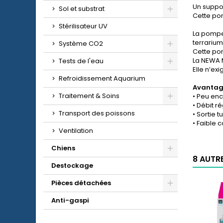
Un suppor
Sol et substrat
Cette po
Stérilisateur UV
La pompe 
terrarium
Système CO2
Cette po
La NEWA 
Tests de l'eau
Elle n’ex
Refroidissement Aquarium
Avantag
Traitement & Soins
• Peu enc
• Débit r
Transport des poissons
• Sortie 
• Faible 
Ventilation
Chiens
8 AUTR
Destockage
Pièces détachées
Anti-gaspi