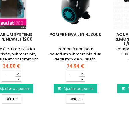
ARIUM SYSTEMS
POMPE NEWA JET NJ3000
AQUA
PE NEWJET 1200
REMON
L/
 à eau de 1200 l/h
Pompe à eau pour
Pompe
urisée, submersible,
aquarium submersible d'un
800 
ieuse et consommant
débit max de 3000 L/h,
u d'électricité.
silencieuse et consommant
34,80 €
74,94 €
peu d'électricité.
Champ
Champ
quantité
quantité
du
du
Ajouter au panier
produit
Ajouter au panier
produit


AQUARIUM
Pompe
AQUARIUM SYSTEMS Pompe NewJet 1200
Pompe NEWA Jet NJ3000
SYSTEMS
Détails
NEWA
Détails
Pompe
Jet
NewJet
NJ3000
1200