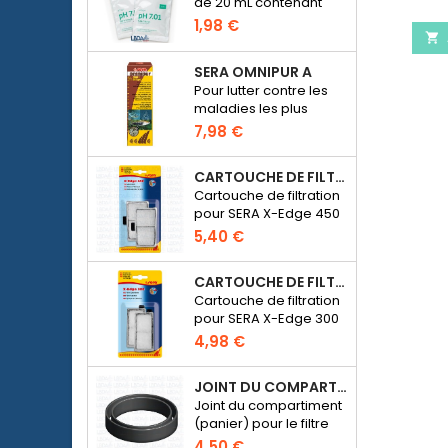
de 20 mL contenant
une solution d'un pH de
1,98 €
7.01 pour étalonner les

pH-mètres
SERA OMNIPUR A
électroniques
Pour lutter contre les
maladies les plus
courantes des
7,98 €
poissons d’ornement
d’eau douce.
CARTOUCHE DE FILTRATION BLANCHE POUR SERA X-EDGE 450 - 2 PIÈCES
Cartouche de filtration
pour SERA X-Edge 450
5,40 €
CARTOUCHE DE FILTRATION BLANCHE POUR SERA X-EDGE 300 - 2 PIÈCES
Cartouche de filtration
pour SERA X-Edge 300
4,98 €
JOINT DU COMPARTIMENT POUR MÉDIA DE FILTRATION - FILTRE SERA FIL BIOACTIVE 250 AU 400+UV ET UVC-XTREME 800 OU 1200
Joint du compartiment
(panier) pour le filtre
externe SERA Fil
4,50 €