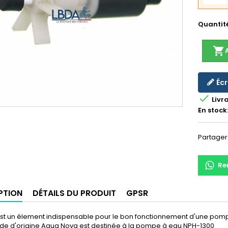
Quantit
shopping_cart
Écr

Livr
En stock
Partager
Re
PTION
DÉTAILS DU PRODUIT
GPSR
 est un élement indispensable pour le bon fonctionnement d'une pom
ède d'origine Aqua Nova est destinée à la pompe à eau NPH-1300