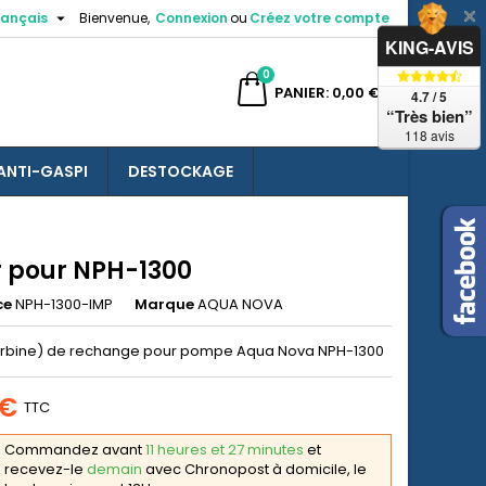

rançais
Bienvenue,
Connexion
ou
Créez votre compte
×
×
×
KING-AVIS
0
ercher
PANIER
0,00 €
4.7 / 5
“Très bien”
118 avis
ANTI-GASPI
DESTOCKAGE
n
s
r pour NPH-1300
ce
NPH-1300-IMP
Marque
AQUA NOVA
urbine) de rechange pour pompe Aqua Nova NPH-1300
 €
TTC
Commandez avant
11 heures et 27 minutes
et
recevez-le
demain
avec Chronopost à domicile, le