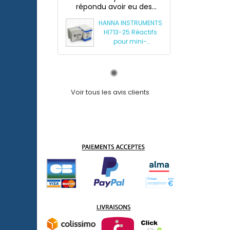
répondu avoir eu des
souci...
HANNA INSTRUMENTS
HI713-25 Réactifs
pour mini-
photomètre
phosphates HI713
Voir tous les avis clients