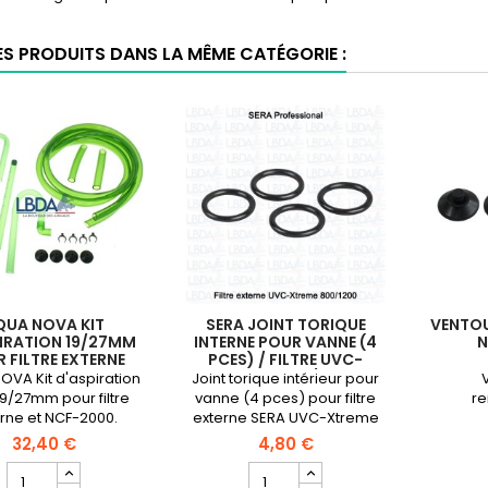
ES PRODUITS DANS LA MÊME CATÉGORIE :
QUA NOVA KIT
SERA JOINT TORIQUE
VENTO
IRATION 19/27MM
INTERNE POUR VANNE (4
N
 FILTRE EXTERNE
PCES) / FILTRE UVC-
XTREME 800/1200
VA Kit d'aspiration
Joint torique intérieur pour
19/27mm pour filtre
vanne (4 pces) pour filtre
r
rne et NCF-2000.
externe SERA UVC-Xtreme
800/1200
32,40 €
4,80 €
Champ
Champ