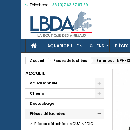
Téléphone:
+33 (0)7 63 67 67 89
M
C
C
add_circle_outline
Vo
No
d'e
ACCUEIL
AQUARIOPHILIE
CHIENS
PIÈCES
Accueil
Pièces détachées
Rotor pour NPH-1
ACCUEIL
Aquariophilie
Chiens
Destockage
Pièces détachées
Pièces détachées AQUA MEDIC