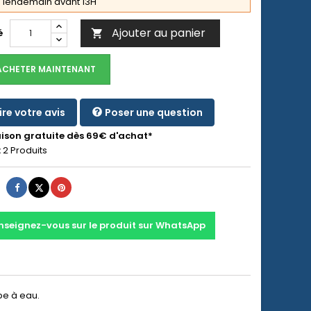
lendemain avant 13H
Ajouter au panier
é

ACHETER MAINTENANT
ire votre avis
Poser une question
aison gratuite dès 69€ d'achat*
:
2 Produits
Partager
Tweet
Pinterest
nseignez-vous sur le produit sur WhatsApp
pe à eau.