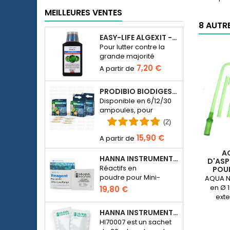
MEILLEURES VENTES
8 AUTR
EASY-LIFE ALGEXIT - ANTI-ALGUES POUR AQUARIUM
Pour lutter contre la
grande majorité
d’espèces d’algues
7,20 €
dans l’aquarium d’eau
douce.
PRODIBIO BIODIGEST - 6/12/30 AMPOULES
Disponible en 6/12/30
ampoules, pour
ensemencer en
(2)
bactériens un
15,90 €
aquarium d’eau de
mer ou d’eau douce.
A
HANNA INSTRUMENTS HI774-25 POUR PHOTOMÈTRE PHOSPHATE HI774
D'ASP
Réactifs en
POUR
poudre pour Mini-
AQUA NO
photomètre Checker
en Ø 
19,80 €
HC Phosphate
exte
(HI774), 25 tests
HANNA INSTRUMENTS HI70007 - SOLUTION D'ÉTALONNAGE PH 7.01 POUR PH-MÈTRE ÉLECTRONIQUE
HI70007 est un sachet