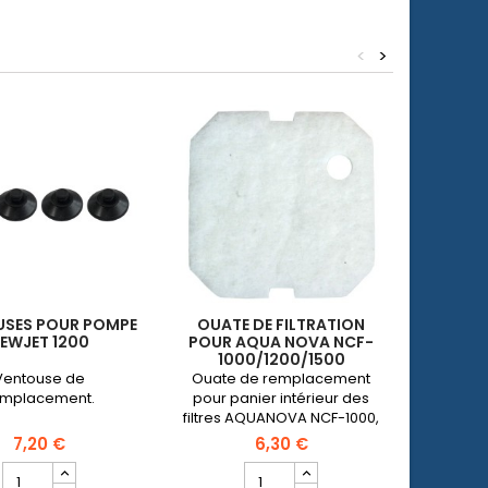
<
>
USES POUR POMPE
OUATE DE FILTRATION
ROTO
EWJET 1200
POUR AQUA NOVA NCF-
AQUA 
1000/1200/1500
Ventouse de
Ouate de remplacement
Roto
emplacement.
pour panier intérieur des
recha
filtres AQUANOVA NCF-1000,
Aqua
NCF-1200 et NCF-1500.
7,20 €
6,30 €
Champ
Champ