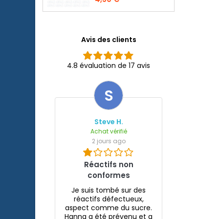
Bioactive 250, 250+UV,
400+UV et UVC-
Xtreme 800/1200.
Avis des clients
4.8 évaluation de 17 avis
S
Steve H.
Achat vérifié
2 jours ago
Réactifs non
conformes
Je suis tombé sur des
réactifs défectueux,
aspect comme du sucre.
Hanna a été prévenu et a