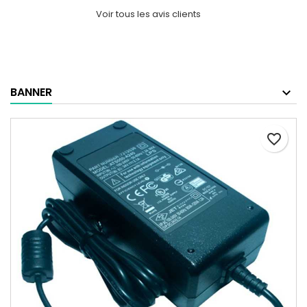
Voir tous les avis clients
BANNER
favorite_border