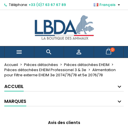

Téléphone:
+33 (0)7 63 67 67 89
Français
×
×
×
Mes listes d'envies
Créer une liste d'envies
Connexion
Créer une nouvelle liste
add_circle_outline
Vous devez être connecté pour ajouter des produits
Nom de la liste d'envies
à votre liste d'envies.
Annuler
Connexion
0



Annuler
Créer une liste d'envies
Accueil
Pièces détachées
Pièces détachées EHEIM
Pièces détachées EHEIM Professionel 3 & 3e
Alimentation
pour Filtre externe EHEIM 3e 2074/76/78 et 5e 2076/78
ACCUEIL
MARQUES
Avis des clients