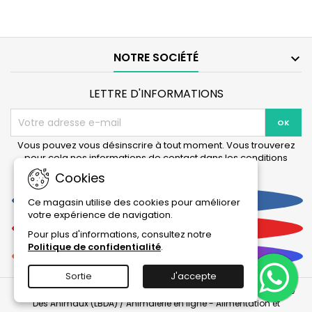
pour
pour
Filtre
Filtre
Professionel
Professionel
3
3e
1200
&
NOTRE SOCIÉTÉ

XL/XLT
5e
LETTRE D'INFORMATIONS
Vous pouvez vous désinscrire à tout moment. Vous trouverez
pour cela nos informations de contact dans les conditions
d'utilisation du site.
Cookies
Facebook
Ce magasin utilise des cookies pour améliorer
votre expérience de navigation.
YouTube
Pour plus d'informations, consultez notre
Politique de confidentialité
.
Instagram
Sortie
J'accepte
© 2026 Tous droits réservés et reproduction interdite : La Boutique
Des Animaux (LBDA) / Animalerie en ligne - Alimentation et