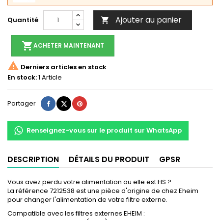
Ajouter au panier
Quantité

shopping_cart
ACHETER MAINTENANT

Derniers articles en stock
En stock:
1 Article
Partager
Tweet
Pinterest
Partager
Renseignez-vous sur le produit sur WhatsApp
DESCRIPTION
DÉTAILS DU PRODUIT
GPSR
Vous avez perdu votre alimentation ou elle est HS ?
La référence 7212538 est une pièce d'origine de chez Eheim
pour changer l'alimentation de votre filtre externe.
Compatible avec les filtres externes EHEIM :