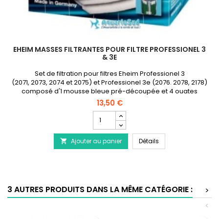
EHEIM MASSES FILTRANTES POUR FILTRE PROFESSIONEL 3
& 3E
Set de filtration pour filtres Eheim Professionel 3
(2071, 2073, 2074 et 2075) et Professionel 3e (2076. 2078, 2178)
composé d'1 mousse bleue pré-découpée et 4 ouates
filtrantes blanches.
13,50 €
Champ
quantité
du
EHEIM Masses Filtrant
Ajouter au panier
produit
Détails

EHEIM
Masses
Filtrantes
pour
Filtre
3 AUTRES PRODUITS DANS LA MÊME CATÉGORIE :
>
Professionel
3
<
&