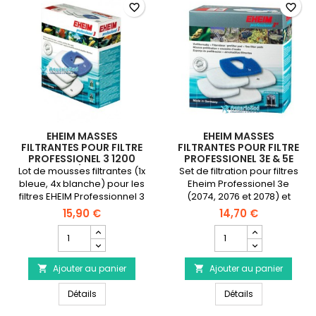
3e
favorite_border
favorite_border
EHEIM MASSES
EHEIM MASSES
FILTRANTES POUR FILTRE
FILTRANTES POUR FILTRE
PROFESSIONEL 3 1200
PROFESSIONEL 3E & 5E
XL/XLT
Lot de mousses filtrantes (1x
Set de filtration pour filtres
bleue, 4x blanche) pour les
Eheim Professionel 3e
filtres EHEIM Professionnel 3
(2074, 2076 et 2078) et
2080 (1200XL) et 2180
Professionnel 5e (2076,
15,90 €
14,70 €
(1200XLT).
2078, 2178) composé d'1
Champ
Champ
mousse bleue pré-
quantité
quantité
découpée et 4 ouates
du
du
filtrantes blanches.
Ajouter au panier
produit
Ajouter au panier
produit


EHEIM
EHEIM
EHEIM Masses Filtrantes pour Filtre Professionel 3 120
EHEIM Masses Fi
Masses
Détails
Masses
Détails
Filtrantes
Filtrantes