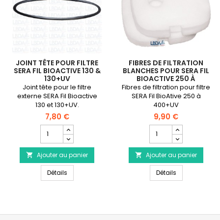
JOINT TÊTE POUR FILTRE
FIBRES DE FILTRATION
SERA FIL BIOACTIVE 130 &
BLANCHES POUR SERA FIL
130+UV
BIOACTIVE 250 À
400+UVC
Joint tête pour le filtre
Fibres de filtration pour filtre
externe SERA Fil Bioactive
SERA Fil BioAtive 250 à
130 et 130+UV.
400+UV
7,80 €
9,90 €
Champ
Champ
quantité
quantité
du
du
Ajouter au panier
produit
Ajouter au panier
produit


Joint
Fibres
Joint tête pour Filtre SERA Fil Bioactive 130 & 130+UV
Fibres de filt
tête
Détails
de
Détails
pour
filtration
Filtre
blanches
SERA
pour
Fil
SERA
Bioactive
Fil