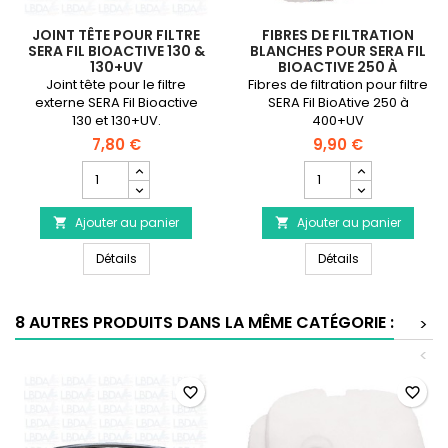
JOINT TÊTE POUR FILTRE
FIBRES DE FILTRATION
SERA FIL BIOACTIVE 130 &
BLANCHES POUR SERA FIL
130+UV
BIOACTIVE 250 À
400+UVC
Joint tête pour le filtre
Fibres de filtration pour filtre
externe SERA Fil Bioactive
SERA Fil BioAtive 250 à
130 et 130+UV.
400+UV
7,80 €
9,90 €
Champ
Champ
quantité
quantité
du
du
Ajouter au panier
produit
Ajouter au panier
produit


Joint
Fibres
Joint tête pour Filtre SERA Fil Bioactive 130 & 130+UV
Fibres de filt
tête
Détails
de
Détails
pour
filtration
Filtre
blanches
SERA
pour
8 AUTRES PRODUITS DANS LA MÊME CATÉGORIE :
>
Fil
SERA
Bioactive
Fil
<
130
Bioactive
&
250
favorite_border
favorite_border
130+UV
à
400+UVC