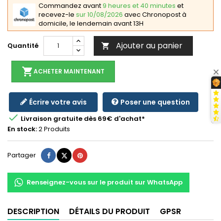
Commandez avant
9 heures et 40 minutes
et
recevez-le
sur 10/08/2026
avec Chronopost à
domicile, le lendemain avant 13H
Ajouter au panier
Quantité

shopping_cart
ACHETER MAINTENANT
Écrire votre avis
Poser une question

Livraison gratuite dès 69€ d'achat*
En stock:
2 Produits
Partager
Tweet
Pinterest
Partager
Renseignez-vous sur le produit sur WhatsApp
DESCRIPTION
DÉTAILS DU PRODUIT
GPSR