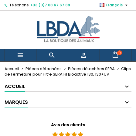

Téléphone:
+33 (0)7 63 67 67 89
Français
×
×
×
Mes listes d'envies
Créer une liste d'envies
Connexion
Créer une nouvelle liste
add_circle_outline
Vous devez être connecté pour ajouter des produits
Nom de la liste d'envies
à votre liste d'envies.
Annuler
Connexion
0



Annuler
Créer une liste d'envies
Accueil
Pièces détachées
Pièces détachées SERA
Clips
de Fermeture pour Filtre SERA Fil Bioactive 130, 130+UV
ACCUEIL
MARQUES
Avis des clients