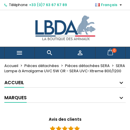

Téléphone:
+33 (0)7 63 67 67 89
Français
×
×
×
Mes listes d'envies
Créer une liste d'envies
Connexion
Vous devez être connecté pour ajouter des produits
Nom de la liste d'envies
à votre liste d'envies.
Annuler
Connexion
0



Annuler
Créer une liste d'envies
Créer une nouvelle liste
add_circle_outline
Accueil
Pièces détachées
Pièces détachées SERA
SERA
Lampe à Amalgame UVC 5W OR - SERA UVC-­Xtreme 800/1200
ACCUEIL
MARQUES
Avis des clients