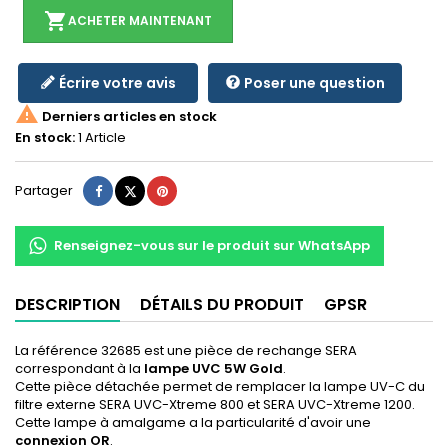
shopping_cart
ACHETER MAINTENANT
Écrire votre avis
Poser une question

Derniers articles en stock
En stock:
1 Article
Partager
Tweet
Pinterest
Partager
Renseignez-vous sur le produit sur WhatsApp
DESCRIPTION
DÉTAILS DU PRODUIT
GPSR
La référence 32685 est une pièce de rechange SERA
correspondant à la
lampe UVC 5W Gold
.
Cette pièce détachée permet de remplacer la lampe UV-C du
filtre externe SERA UVC-Xtreme 800 et SERA UVC-Xtreme 1200.
Cette lampe à amalgame a la particularité d'avoir une
connexion OR
.