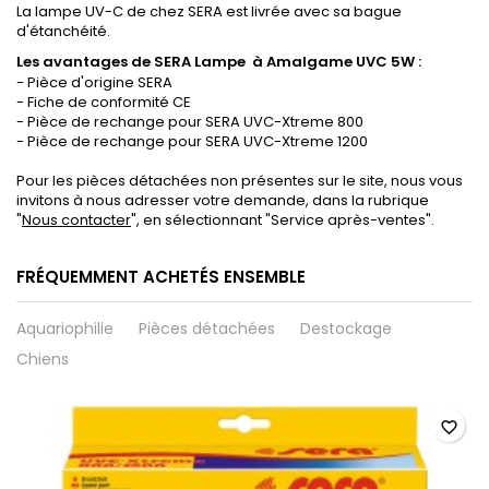
La lampe UV-C de chez SERA est livrée avec sa bague
d'étanchéité.
Les avantages de
SERA Lampe
à Amalgame UVC 5W :
- Pièce d'origine SERA
- Fiche de conformité CE
- Pièce de rechange pour SERA UVC-Xtreme 800
- Pièce de rechange pour SERA UVC-Xtreme 1200
Pour les pièces détachées non présentes sur le site, nous vous
invitons à nous adresser votre demande, dans la rubrique
"
Nous contacter
", en sélectionnant "Service après-ventes".
FRÉQUEMMENT ACHETÉS ENSEMBLE
Aquariophilie
Pièces détachées
Destockage
Chiens
favorite_border