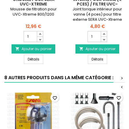
UVC-XTREME
PCES) / FILTRE UVC-
XTREME 800/1200
Mousse de filtration pour
Joint torique intérieur pour
UVC-Xtreme 800/1200
vanne (4 pces) pour filtre
externe SERA UVC-Xtreme
800/1200
12,96 €
4,80 €
Champ
Champ
quantité
quantité
du
du
Ajouter au panier
produit
Ajouter au panier
produit


Éponge
SERA
Éponge de filtration ondulée pour SERA UVC-Xtrem
SERA Joint tor
de
Détails
Joint
Détails
filtration
torique
ondulée
interne
pour
pour
8 AUTRES PRODUITS DANS LA MÊME CATÉGORIE :
>
SERA
vanne
UVC-
(4
<
Xtreme
pces)
/
favorite_border
favorite_border
Filtre
UVC-
Xtreme
800/1200