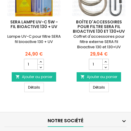
SERA LAMPE UV-C 5W -
BOÎTE D'ACCESSOIRES
FIL BIOACTIVE 130 + UV
POUR FILTRE SERA FIL
BIOACTIVE 130 ET 130+UV
Lampe UV-C pour filtre SERA
Coffret d'accessoires pour
fil bioactive 130 + UV
filtre externe SERA Fil
Bioactive 130 et 130+UV
24,90 €
29,94 €
Champ
Champ
quantité
quantité
du
du
Ajouter au panier
produit
Ajouter au panier
produit


SERA
Boîte
SERA Lampe UV-C 5W - Fil Bioactive 130 + UV
Boîte d'accesso
Lampe
Détails
d'accessoires
Détails
UV-
pour
C
filtre
5W
SERA
-
Fil
Fil
Bioactive
Bioactive
130
NOTRE SOCIÉTÉ

130
et
+
130+UV