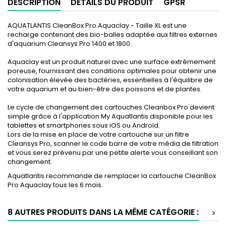
DESCRIPTION
DÉTAILS DU PRODUIT
GPSR
AQUATLANTIS CleanBox Pro Aquaclay - Taille XL est une
recharge contenant des bio-balles adaptée aux filtres externes
d'aquarium Cleansys Pro 1400 et 1800.
Aquaclay est un produit naturel avec une surface extrêmement
poreuse, fournissant des conditions optimales pour obtenir une
colonisation élevée des bactéries, essentielles à l'équilibre de
votre aquarium et au bien-être des poissons et de plantes.
Le cycle de changement des cartouches Cleanbox Pro devient
simple grâce à l'application My Aquatlantis disponible pour les
tablettes et smartphones sous iOS ou Androïd.
Lors de la mise en place de votre cartouche sur un filtre
Cleansys Pro, scanner le code barre de votre média de filtration
et vous serez prévenu par une petite alerte vous conseillant son
changement.
Aquatlantis recommande de remplacer la cartouche CleanBox
Pro Aquaclay tous les 6 mois.
8 AUTRES PRODUITS DANS LA MÊME CATÉGORIE :
>