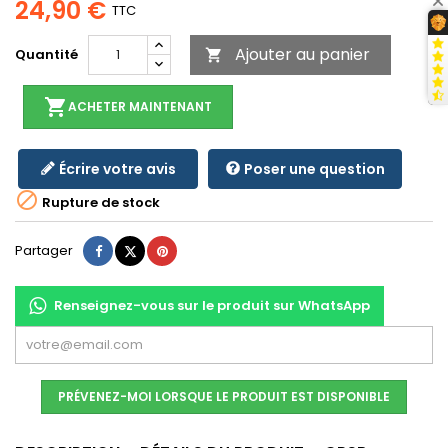
24,90 €
TTC
Ajouter au panier
Quantité

shopping_cart
ACHETER MAINTENANT
Écrire votre avis
Poser une question

Rupture de stock
Partager
Tweet
Pinterest
Partager
Renseignez-vous sur le produit sur WhatsApp
PRÉVENEZ-MOI LORSQUE LE PRODUIT EST DISPONIBLE