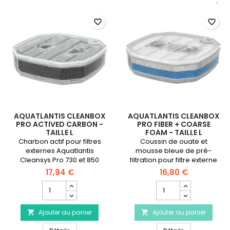
<
favorite_border
favorite_border
AQUATLANTIS CLEANBOX
AQUATLANTIS CLEANBOX
PRO ACTIVED CARBON -
PRO FIBER + COARSE
TAILLE L
FOAM - TAILLE L
Charbon actif pour filtres
Coussin de ouate et
externes Aquatlantis
mousse bleue de pré-
Cleansys Pro 730 et 850
filtration pour filtre externe
Cleansys Pro 730 et 850
17,94 €
16,80 €
Champ
Champ
quantité
quantité
du
du
Ajouter au panier
produit
Ajouter au panier
produit


AQUATLANTIS
AQUATLANTIS