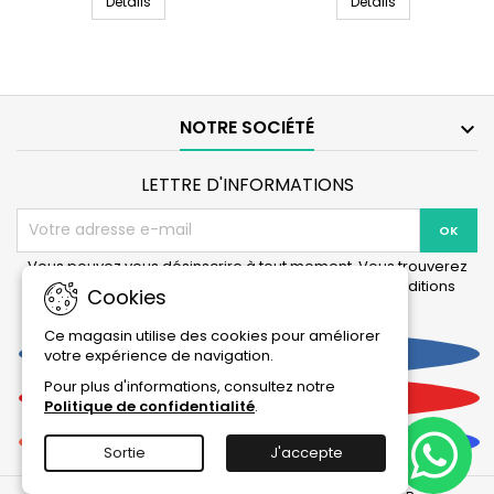
AQUATLANTIS CleanBox Pro Actived Carbon - Taille 
AQUATLANTIS Cl
CleanBox
Détails
CleanBox
Détails
Pro
Pro
Actived
Fiber
Carbon
+
-
Coarse
Taille
Foam
L
-
NOTRE SOCIÉTÉ

Taille
L
LETTRE D'INFORMATIONS
Vous pouvez vous désinscrire à tout moment. Vous trouverez
pour cela nos informations de contact dans les conditions
Cookies
d'utilisation du site.
Ce magasin utilise des cookies pour améliorer
Facebook
votre expérience de navigation.
Pour plus d'informations, consultez notre
YouTube
Politique de confidentialité
.
Instagram
Sortie
J'accepte