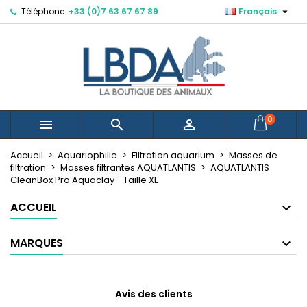

Téléphone:
+33 (0)7 63 67 67 89
Français
×
×
×
Mes listes d'envies
Créer une liste d'envies
Connexion
Créer une nouvelle liste
add_circle_outline
Vous devez être connecté pour ajouter des produits
Nom de la liste d'envies
à votre liste d'envies.
Annuler
Connexion
0



Annuler
Créer une liste d'envies
Accueil
Aquariophilie
Filtration aquarium
Masses de
filtration
Masses filtrantes AQUATLANTIS
AQUATLANTIS
CleanBox Pro Aquaclay - Taille XL
ACCUEIL
MARQUES
Avis des clients