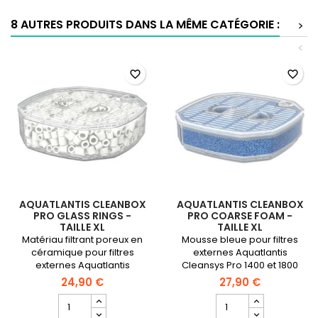
Fiber
Fiber
-
+
8 AUTRES PRODUITS DANS LA MÊME CATÉGORIE :
>
Taille
Coarse
L
Foam
<
-
Taille
favorite_border
favorite_border
L
AQUATLANTIS CLEANBOX
AQUATLANTIS CLEANBOX
PRO GLASS RINGS -
PRO COARSE FOAM -
TAILLE XL
TAILLE XL
Matériau filtrant poreux en
Mousse bleue pour filtres
céramique pour filtres
externes Aquatlantis
externes Aquatlantis
Cleansys Pro 1400 et 1800
Cleansys Pro 1400 et 1800.
24,90 €
27,90 €
Champ
Champ
quantité
quantité