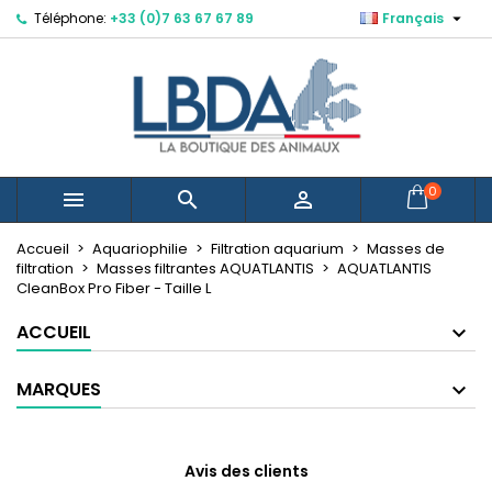

Téléphone:
+33 (0)7 63 67 67 89
Français
×
×
×
Mes listes d'envies
Créer une liste d'envies
Connexion
Créer une nouvelle liste
add_circle_outline
Vous devez être connecté pour ajouter des produits
Nom de la liste d'envies
à votre liste d'envies.
Annuler
Connexion
0



Annuler
Créer une liste d'envies
Accueil
Aquariophilie
Filtration aquarium
Masses de
filtration
Masses filtrantes AQUATLANTIS
AQUATLANTIS
CleanBox Pro Fiber - Taille L
ACCUEIL
MARQUES
Avis des clients