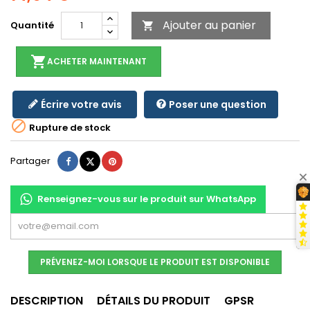
Ajouter au panier
Quantité

shopping_cart
ACHETER MAINTENANT
Écrire votre avis
Poser une question

Rupture de stock
Partager
Tweet
Pinterest
Partager
Renseignez-vous sur le produit sur WhatsApp
PRÉVENEZ-MOI LORSQUE LE PRODUIT EST DISPONIBLE
DESCRIPTION
DÉTAILS DU PRODUIT
GPSR