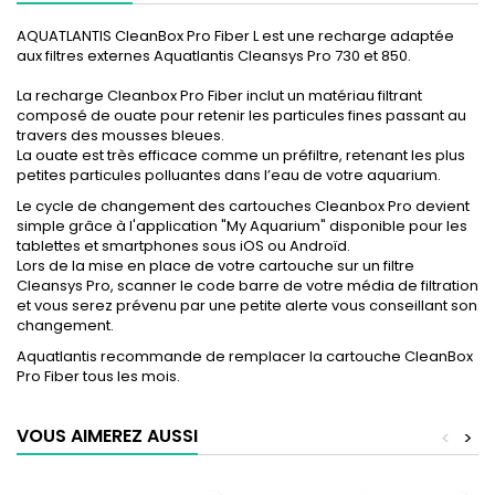
AQUATLANTIS CleanBox Pro Fiber L est une recharge adaptée
aux filtres externes Aquatlantis Cleansys Pro 730 et 850.
La recharge Cleanbox Pro Fiber inclut un matériau filtrant
composé de ouate pour retenir les particules fines passant au
travers des mousses bleues.
La ouate est très efficace comme un préfiltre, retenant les plus
petites particules polluantes dans l’eau de votre aquarium.
Le cycle de changement des cartouches Cleanbox Pro devient
simple grâce à l'application "My Aquarium" disponible pour les
tablettes et smartphones sous iOS ou Androïd.
Lors de la mise en place de votre cartouche sur un filtre
Cleansys Pro, scanner le code barre de votre média de filtration
et vous serez prévenu par une petite alerte vous conseillant son
changement.
Aquatlantis recommande de remplacer la cartouche CleanBox
Pro Fiber tous les mois.
VOUS AIMEREZ AUSSI
<
>