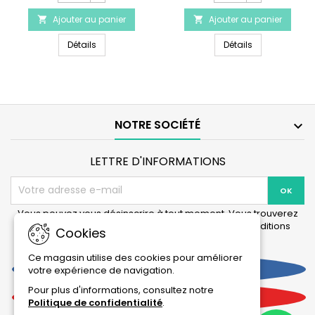
du
du
Ajouter au panier
produit
Ajouter au panier
produit


AQUATLANTIS
AQUATLANTIS
AQUATLANTIS CleanBox Pro Glass Rings - Taille XL
AQUATLANTIS Cl
CleanBox
Détails
CleanBox
Détails
Pro
Pro
Glass
Coarse
Rings
Foam
-
-
Taille
Taille
XL
XL
NOTRE SOCIÉTÉ

LETTRE D'INFORMATIONS
Vous pouvez vous désinscrire à tout moment. Vous trouverez
pour cela nos informations de contact dans les conditions
Cookies
d'utilisation du site.
Ce magasin utilise des cookies pour améliorer
Facebook
votre expérience de navigation.
Pour plus d'informations, consultez notre
YouTube
Politique de confidentialité
.