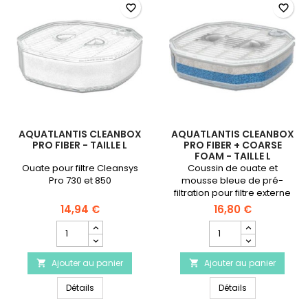
favorite_border
favorite_border
AQUATLANTIS CLEANBOX
AQUATLANTIS CLEANBOX
PRO FIBER - TAILLE L
PRO FIBER + COARSE
FOAM - TAILLE L
Ouate pour filtre Cleansys
Coussin de ouate et
Pro 730 et 850
mousse bleue de pré-
filtration pour filtre externe
Cleansys Pro 730 et 850
14,94 €
16,80 €
Champ
Champ
quantité
quantité
du
du
Ajouter au panier
produit
Ajouter au panier
produit


AQUATLANTIS
AQUATLANTIS
AQUATLANTIS CleanBox Pro Fiber - Taille L
AQUATLANTIS Cl
CleanBox
Détails
CleanBox
Détails
Pro
Pro