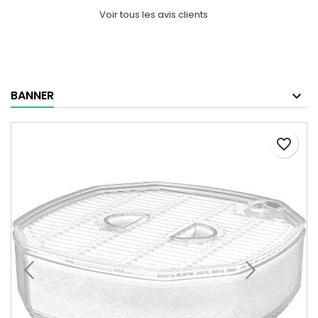
Voir tous les avis clients
BANNER
favorite_border