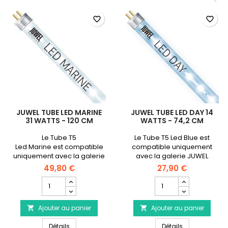
<
104.7
104.7
cm
cm
favorite_border
favorite_border
JUWEL TUBE LED MARINE
JUWEL TUBE LED DAY 14
31 WATTS - 120 CM
WATTS - 74,2 CM
Le Tube T5
Le Tube T5 Led Blue est
Led Marine est compatible
compatible uniquement
uniquement avec la galerie
avec la galerie JUWEL
JUWEL Multilux Led 150
Multilux Led 92
49,80 €
27,90 €
Champ
Champ
quantité
quantité
du
du
Ajouter au panier
produit
Ajouter au panier
produit


JUWEL
JUWEL
JUWEL Tube LED Marine 31 Watts - 120 cm
JUWEL Tube LED
Tube
Détails
Tube
Détails