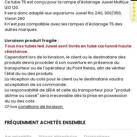
Ce tube T5 est conçu pour la rampe d'éclairage Juwel MultiLux
LED 120.
Il sera donc adapté aux aquariums Juwel Rio 240, 300/350,
Vision 260
Il n'est pas compatible avec les rampes d'éclairage T5 des
autres marques.
Livraison produit fragile :
Tous nos tubes led Juwel sont livrés en tube cartonné haute
résistance.
Cependant lors de la livraison, le client ou le destinataire des
produits devra procéder à son ouverture en présence du
transporteur ou de l'opérateur du Point Relais, afin de vérifier
l'état du ou des produits.
La réception du colis pour le client ou le destinataire vaudra
acceptation de sa commande.
La responsabilité de LBDA et celle du transporteur pour "produit
abîme ou cassé" sera irrecevable dès la prise en possession
du ou des colis.
Cf nos
conditions de livraison.
FRÉQUEMMENT ACHETÉS ENSEMBLE
Aquariophilie
Pièces détachées
Destockage