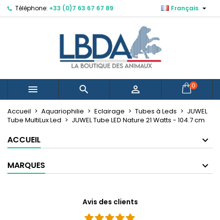

Téléphone:
+33 (0)7 63 67 67 89
Français
×
×
×
Mes listes d'envies
Créer une liste d'envies
Connexion
Créer une nouvelle liste
add_circle_outline
Vous devez être connecté pour ajouter des produits
Nom de la liste d'envies
à votre liste d'envies.
Annuler
Connexion
0



Annuler
Créer une liste d'envies
Accueil
Aquariophilie
Eclairage
Tubes à Leds
JUWEL
Tube MultiLux Led
JUWEL Tube LED Nature 21 Watts - 104.7 cm
ACCUEIL
MARQUES
Avis des clients