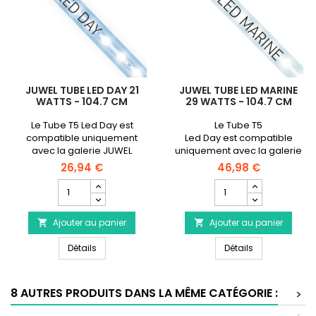
JUWEL TUBE LED DAY 21
JUWEL TUBE LED MARINE
WATTS - 104.7 CM
29 WATTS - 104.7 CM
Le Tube T5 Led Day est
Le Tube T5
compatible uniquement
Led Day est compatible
avec la galerie JUWEL
uniquement avec la galerie
Multilux Led 120 cm
JUWEL Multilux Led 120
26,94 €
46,98 €
Champ
Champ
quantité
quantité
du
du
Ajouter au panier
produit
Ajouter au panier
produit


JUWEL
JUWEL
JUWEL Tube LED Day 21 Watts - 104.7 cm
JUWEL Tube LED
Tube
Détails
Tube
Détails
LED
LED
Day
Marine
21
29
8 AUTRES PRODUITS DANS LA MÊME CATÉGORIE :
>
Watts
Watts
-
-