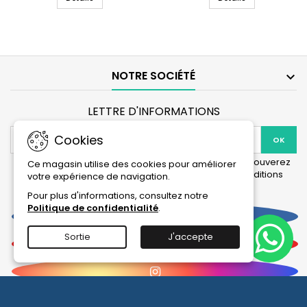
LED
LED
Marine
Day
31
14
Watts
Watts
-
-
120
74,2
NOTRE SOCIÉTÉ

cm
cm
LETTRE D'INFORMATIONS
Cookies
Vous pouvez vous désinscrire à tout moment. Vous trouverez
Ce magasin utilise des cookies pour améliorer
pour cela nos informations de contact dans les conditions
votre expérience de navigation.
d'utilisation du site.
Pour plus d'informations, consultez notre
Politique de confidentialité
.
Facebook
Sortie
J'accepte
YouTube
Instagram
© 2026 Tous droits réservés et reproduction interdite : La Boutique