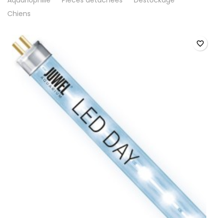
Chiens
favorite_border