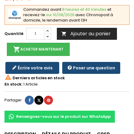
Commandez avant
8 heures et 40 minutes
et
recevez-le
sur 10/08/2026
avec Chronopost à
domicile, le lendemain avant 13H
Ajouter au panier
Quantité

shopping_cart
ACHETER MAINTENANT
Écrire votre avis
Poser une question

Derniers articles en stock
En stock:
1 Article
Partager
Tweet
Pinterest
Partager
Renseignez-vous sur le produit sur WhatsApp