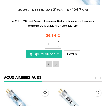
JUWEL TUBE LED DAY 21 WATTS - 104.7 CM
Le Tube T5 Led Day est compatible uniquement avec la
galerie JUWEL Multilux Led 120 cm
26,94 €
Champ
quantité
du
i-retour pour pompe à air
JUWEL Tube LED Day 
Ajouter au panier
produit
Détails

JUWEL
Tube
LED
Day
21
VOUS AIMEREZ AUSSI
<
>
Watts
-
104.7
cm
favorite_border
favorite_border