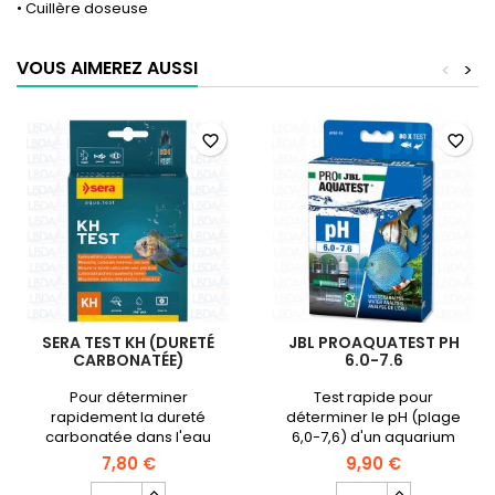
• Cuillère doseuse
VOUS AIMEREZ AUSSI
<
>
favorite_border
favorite_border
SERA TEST KH (DURETÉ
JBL PROAQUATEST PH
CARBONATÉE)
6.0-7.6
Pour déterminer
Test rapide pour
rapidement la dureté
déterminer le pH (plage
carbonatée dans l'eau
6,0-7,6) d'un aquarium
douce et l'eau de mer
d'eau douce.
7,80 €
9,90 €
Champ
Champ