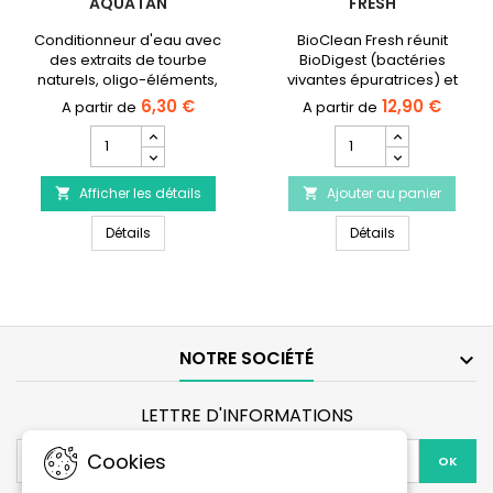
AQUATAN
FRESH
Conditionneur d'eau avec
BioClean Fresh réunit
des extraits de tourbe
BioDigest (bactéries
naturels, oligo-éléments,
vivantes épuratrices) et
vitamines et acides
BioTrace (micronutriments)
6,30 €
12,90 €
humiques.
pour un nettoyage
Champ
Champ
biologique efficace de
quantité
quantité
votre aquarium d’eau
du
du
douce.Existe aussi en
Afficher les détails
produit
Ajouter au panier
produit


conditionnement de
SERA
PRODIBIO
30 ampoules
SERA Blackwater Aquatan
PRODIBIO BioCl
Blackwater
Détails
BioClean
Détails
Aquatan
Fresh
NOTRE SOCIÉTÉ

LETTRE D'INFORMATIONS
Cookies