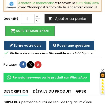
Achetez-le maintenant
et recevez-le
sur 27/08/2026
avec Chronopost à domicile, le lendemain avant 13H
Ajouter au panier
Quantité

shopping_cart
ACHETER MAINTENANT
Écrire votre avis
Poser une question

Victime de son succès - Disponible sous 3 à 10 jours
Partager
Tweet
Pinterest
Partager
Renseignez-vous sur le produit sur WhatsApp
DESCRIPTION
DÉTAILS DU PRODUIT
GPSR
DUPLA KH+
permet de durcir de l’eau de l'aquarium d'eau