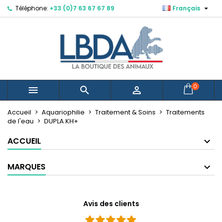

Téléphone:
+33 (0)7 63 67 67 89
Français
×
×
×
Mes listes d'envies
Créer une liste d'envies
Connexion
Créer une nouvelle liste
add_circle_outline
Vous devez être connecté pour ajouter des produits
Nom de la liste d'envies
à votre liste d'envies.
Annuler
Connexion
0



Annuler
Créer une liste d'envies
Accueil
Aquariophilie
Traitement & Soins
Traitements
de l'eau
DUPLA KH+
ACCUEIL
MARQUES
Avis des clients