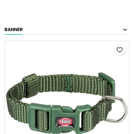
BANNER
favorite_border