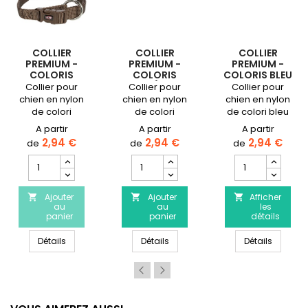
COLLIER
COLLIER
COLLIER
PREMIUM -
PREMIUM -
PREMIUM -
COLORIS
COLORIS
COLORIS BLEU
NOISETTE
OCÉAN
ROYAL
Collier pour
Collier pour
Collier pour
chien en nylon
chien en nylon
chien en nylon
de colori
de colori
de colori bleu
noisette
océan
Royal
disponible en
disponible en
disponible en
2,94 €
2,94 €
2,94 €
plusieurs
plusieurs
plusieurs
Champ
Champ
Champ
tailles.
tailles.
tailles.
quantité
quantité
quantité
du
du
du
produit
Ajouter
produit
Ajouter
produit
Afficher



au
au
les
Collier
Collier
Collier
panier
panier
détails
Premium
Premium
Premium
-
-
-
phite
remium - Coloris Indigo
Collier Premium - Coloris Noisette
Collier Premium - Coloris Océan
Collier 
Détails
Détails
Détails
Coloris
Coloris
Coloris
Noisette
Océan
Bleu
Royal