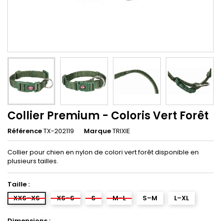
Collier Premium - Coloris Vert Forêt
Référence
TX-202119
Marque
TRIXIE
Collier pour chien en nylon de colori vert forêt disponible en
plusieurs tailles.
Taille :
XXS–XS
XS–S
S
M–L
S–M
L–XL
Dimensions :