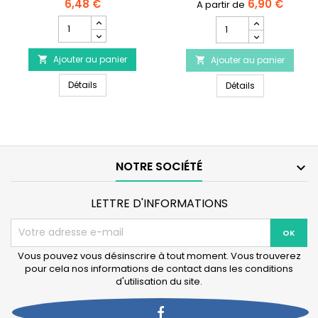
6,48 €
6,90 €
tout en stimulant sa
Champ
Champ
mâchoire.⚠️ Disponible en 3
quantité
quantité
tailles.
du
du
Ajouter au panier
produit

Ajouter au panier
produit

DOG
Chewbo
DOG LIFE STYLE Balle perforée Ø 9cm
LIFE
Détails
Chewbo Leg Cl
Leg
Détails
STYLE
Clean
Balle
Dental
perforée
-
Ø
Arôme
9cm
Bacon
NOTRE SOCIÉTÉ

LETTRE D'INFORMATIONS
Vous pouvez vous désinscrire à tout moment. Vous trouverez
pour cela nos informations de contact dans les conditions
d'utilisation du site.
Facebook