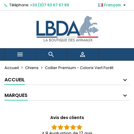

Téléphone:
+33 (0)7 63 67 67 89
Français
Mes listes d'envies
Créer une liste d'envies
Connexion
Vous devez être connecté pour ajouter des produits à votr
Nom de la liste d'envies
d'envies.
Annuler



Annuler
Créer une lis
Accueil
Chiens
Collier Premium - Coloris Vert Forêt
Créer une nouvelle liste
add_circle_outline
ACCUEIL
MARQUES
Avis des clients
4.8 évaluation de 17 avis