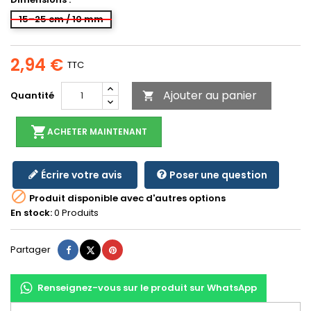
15–25 cm / 10 mm
2,94 €
TTC
Ajouter au panier
Quantité

shopping_cart
ACHETER MAINTENANT
Écrire votre avis
Poser une question

Produit disponible avec d'autres options
En stock:
0 Produits
Partager
Tweet
Pinterest
Partager
Renseignez-vous sur le produit sur WhatsApp