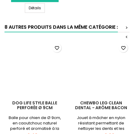
Laisse
Laisse Premium Océan
Premium
Détails
Océan
8 AUTRES PRODUITS DANS LA MÊME CATÉGORIE :
>
<
favorite_border
favorite_border
DOG LIFE STYLE BALLE
CHEWBO LEG CLEAN
PERFORÉE Ø 9CM
DENTAL - ARÔME BACON
Balle pour chien de Ø 9cm,
Jouet à mâcher en nylon
en caoutchouc naturel
résistant permettant de
perforé et aromatisé à la
nettoyer les dents et les
vanille.
gencives de votre chien,