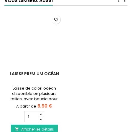
VOUS AIMEREZ AUSSI
<
>
favorite_border
LAISSE PREMIUM OCÉAN
Laisse de colori océan
disponible en plusieurs
tailles, avec boucle pour
attacher la médaille du
6,90 €
chien ou un flasher.
Champ
quantité
du
Afficher les détails
produit
