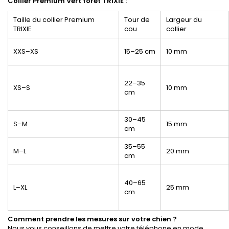
Collier Premium Vert forêt TRIXIE :
Taille du collier Premium
T
our de
Largeur du
TRIXIE
cou
collier
XXS–XS
15–25 cm
10 mm
22–35
XS–S
10 mm
cm
30–45
S–M
15 mm
cm
35–55
M–L
20 mm
cm
40–65
L–XL
25 mm
cm
Comment prendre les mesures sur votre chien ?
Nous vous conseillons de mettre votre téléphone en mode