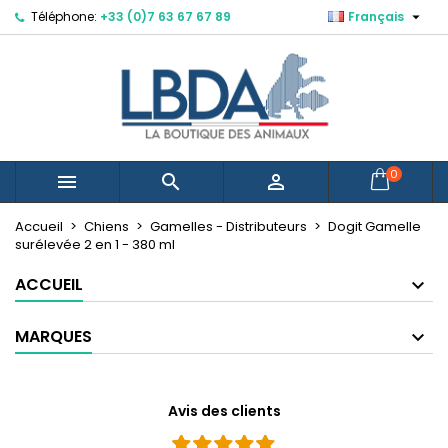

Téléphone:
+33 (0)7 63 67 67 89
Français
×
×
×
Mes listes d'envies
Créer une liste d'envies
Connexion
Créer une nouvelle liste
add_circle_outline
Vous devez être connecté pour ajouter des produits
Nom de la liste d'envies
à votre liste d'envies.
Annuler
Connexion
0



Annuler
Créer une liste d'envies
Accueil
Chiens
Gamelles - Distributeurs
Dogit Gamelle
surélevée 2 en 1 - 380 ml
ACCUEIL
MARQUES
Avis des clients