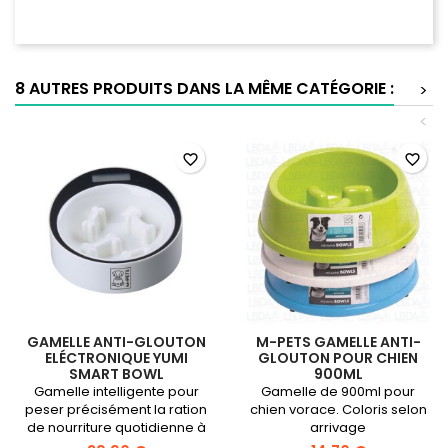
8 AUTRES PRODUITS DANS LA MÊME CATÉGORIE :
>
<
favorite_border
favorite_border
GAMELLE ANTI-GLOUTON
M-PETS GAMELLE ANTI-
ELÉCTRONIQUE YUMI
GLOUTON POUR CHIEN
SMART BOWL
900ML
Gamelle intelligente pour
Gamelle de 900ml pour
peser précisément la ration
chien vorace. Coloris selon
de nourriture quotidienne à
arrivage
donner à votre chien.