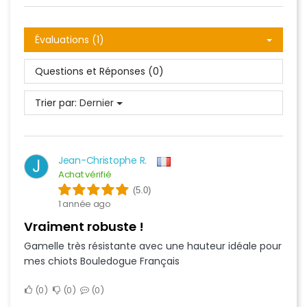
Évaluations (1)
Questions et Réponses (0)
Trier par:
Dernier
Jean-Christophe R.
J
Achat vérifié
(5.0)
1 année ago
Vraiment robuste !
Gamelle très résistante avec une hauteur idéale pour
mes chiots Bouledogue Français
0
0
0