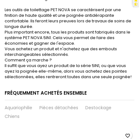
Les outils de toilettage PET NOVA se caractérisent par une
finition de haute qualité et une poignée antidérapante
confortable. Ils feront leurs preuves lors de travaux de soins de
longue durée.
Plus important encore, tous les produits sont fabriqués dans le
système PET NOVA 5IN1. Cela vous permet de faire des
économies et gagner de l'espace.
Vous achetez un produit et n'achetez que des embouts
interchangeables sélectionnés.
Comment ça marche ?
Il suffit que vous ayez un produit de la série 5IN1, ou que vous
ayez la poignée elle-même, alors vous achetez des pointes
sélectionnées, elles rentreront toutes dans une seule poignée!
FRÉQUEMMENT ACHETÉS ENSEMBLE
Aquariophilie
Pièces détachées
Destockage
Chiens
favorite_border