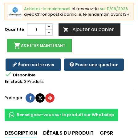
Achetez-le maintenant
et recevez-le
sur 11/08/2026
avec Chronopost à domicile, le lendemain avant 13H
Ajouter au panier
Quantité

shopping_cart
ACHETER MAINTENANT
Écrire votre avis
Poser une question

Disponible
En stock:
3 Produits
Partager
Tweet
Pinterest
Partager
Renseignez-vous sur le produit sur WhatsApp
DESCRIPTION
DÉTAILS DU PRODUIT
GPSR