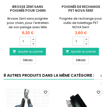
BROSSE 2EN1 SANS
POIGNÉE DE RECHANGE
POIGNÉE POUR CHIEN
PET NOVA 5EN1
Brosse 2en1 sans poignée
Poignée de rechange pour
pour chien, pour l'entretien
outils de toilettage PET
de son pelage avec tête
NOVA 5en1
double-face
6,30 €
3,60 €
interchangeable.
Champ
Champ
quantité
quantité
du
du
Ajouter au panier
produit
Ajouter au panier
produit


Brosse
Poignée
Brosse 2en1 sans poignée pour chien
Poignée de re
2en1
Détails
de
Détails
sans
rechange
poignée
PET
pour
NOVA
8 AUTRES PRODUITS DANS LA MÊME CATÉGORIE :
>
chien
5en1
<
favorite_border
favorite_border