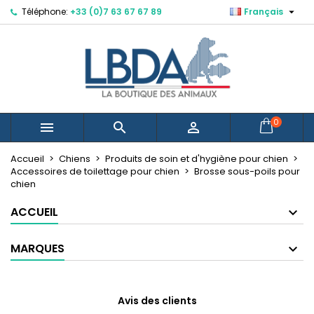

Téléphone:
+33 (0)7 63 67 67 89
Français
×
×
×
Mes listes d'envies
Créer une liste d'envies
Connexion
Créer une nouvelle liste
add_circle_outline
Vous devez être connecté pour ajouter des produits
Nom de la liste d'envies
à votre liste d'envies.
Annuler
Connexion
0



Annuler
Créer une liste d'envies
Accueil
Chiens
Produits de soin et d'hygiène pour chien
Accessoires de toilettage pour chien
Brosse sous-poils pour
chien
ACCUEIL
MARQUES
Avis des clients