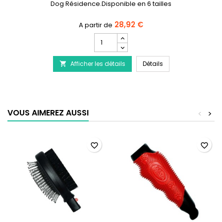
Dog Résidence.Disponible en 6 tailles
28,92 €
Champ
quantité
du
SAVIC Matelas pour
Afficher les détails
produit
Détails

SAVIC
Matelas
pour
cage
pliable
VOUS AIMEREZ AUSSI
<
>
Dog
Résidence
favorite_border
favorite_border