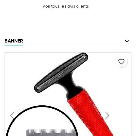
Voir tous les avis clients
BANNER
favorite_border