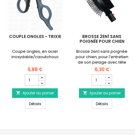
COUPLE ONGLES - TRIXIE
BROSSE 2EN1 SANS
POIGNÉE POUR CHIEN
Coupe ongles, en acier
Brosse 2en1 sans poignée
inoxydable/caoutchouc
pour chien, pour l'entretien
de son pelage avec tête
double-face
5,88 €
6,30 €
interchangeable.
Champ
Champ
quantité
quantité
du
du
Ajouter au panier
produit
Ajouter au panier
produit


Couple
Brosse
Couple Ongles - TRIXIE
Brosse 2en1 sa
Ongles
Détails
2en1
Détails
-
sans
TRIXIE
poignée
pour
chien