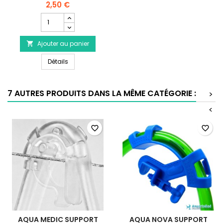
2,50 €
Champ
quantité
du
Ajouter au panier
produit

Raccord
Raccord droit pour tuyau 16/22mm
droit
Détails
pour
tuyau
16/22mm
7 AUTRES PRODUITS DANS LA MÊME CATÉGORIE :
>
<
favorite_border
favorite_border
AQUA MEDIC SUPPORT
AQUA NOVA SUPPORT