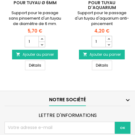
POUR TUYAU Ø 6MM
POUR TUYAU
D'AQUARIUM
Support pour le pasage
Support pour le passage
sans pinsement d'un tuyau
d'un tuyau d'aquarium anti-
de diamètre de 6 mm.
pincement
5,70 €
4,20 €
Champ
Champ
quantité
quantité
du
du
Ajouter au panier
produit
Ajouter au panier
produit


AQUA
AQUA
AQUA MEDIC Support pour tuyau Ø 6mm
AQUA NOVA Sup
MEDIC
Détails
NOVA
Détails
Support
Support
pour
pour
tuyau
tuyau
Ø
d'aquarium
6mm
NOTRE SOCIÉTÉ

LETTRE D'INFORMATIONS