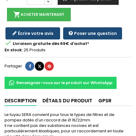
shopping_cart
ACHETER MAINTENANT
Écrire votre avis
Poser une question

Livraison gratuite dès 69€ d'achat*
En stock:
25 Produits
Partager
Tweet
Pinterest
Partager
Renseignez-vous sur le produit sur WhatsApp
DESCRIPTION
DÉTAILS DU PRODUIT
GPSR
Le tuyau SERA convient pour tous le types de filtres et de
pompes dotés d'un raccord de Ø 16/22mm.
Il ne contient pas des substances nocives et est
particulièrement élastiques, pour un raccordement en toute