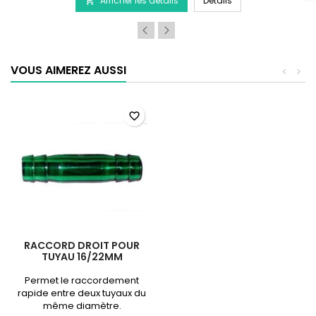
Afficher les détails
produit
Détails

SERA
Siporax
Professional
15mm
VOUS AIMEREZ AUSSI
<
>
favorite_border
RACCORD DROIT POUR
TUYAU 16/22MM
Permet le raccordement
rapide entre deux tuyaux du
même diamètre.