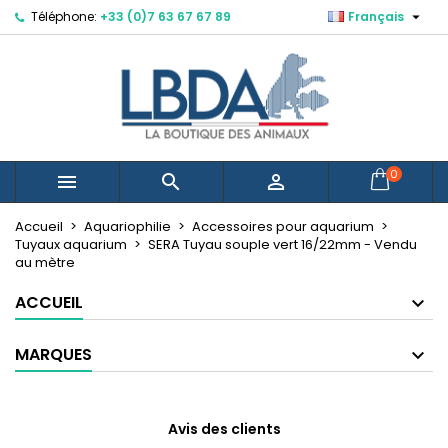

Téléphone:
+33 (0)7 63 67 67 89
Français
×
×
×
Mes listes d'envies
Créer une liste d'envies
Connexion
Créer une nouvelle liste
add_circle_outline
Vous devez être connecté pour ajouter des produits
Nom de la liste d'envies
à votre liste d'envies.
Annuler
Connexion
0



Annuler
Créer une liste d'envies
Accueil
Aquariophilie
Accessoires pour aquarium
Tuyaux aquarium
SERA Tuyau souple vert 16/22mm - Vendu
au mètre
ACCUEIL
MARQUES
Avis des clients