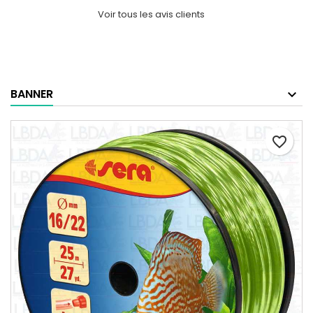
Voir tous les avis clients
BANNER
favorite_border