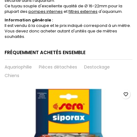
sécurité dans l'aquarium.
Ce tuyau souple d'excellente qualité de Ø 16-22mm pour la
plupart des
pompes internes
et
filtres externes
d'aquarium.
Information générale :
Il est vendu à la coupe et le prix indiqué correspond à un mètre.
Vous devez donc acheter autant d'unités que de mètres
souhaités.
FRÉQUEMMENT ACHETÉS ENSEMBLE
Aquariophilie
Pièces détachées
Destockage
Chiens
favorite_border