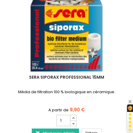
SERA SIPORAX PROFESSIONAL 15MM
Média de filtration 100 % biologique en céramique.
9,90 €
Champ
quantité
du
 blanches pour SERA Fil Bioactive 250 à 400+UVC
SERA Siporax Profe