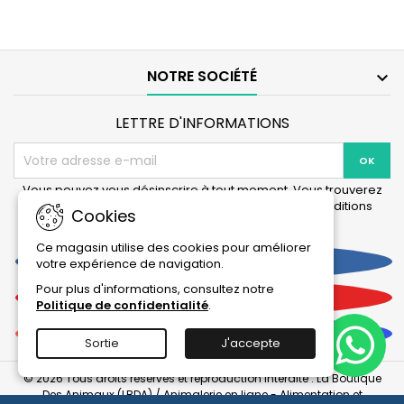
transport
transport
pour
pour
poissons
poissons
57*24cm
47*17
cm
NOTRE SOCIÉTÉ

LETTRE D'INFORMATIONS
Vous pouvez vous désinscrire à tout moment. Vous trouverez
pour cela nos informations de contact dans les conditions
Cookies
d'utilisation du site.
Ce magasin utilise des cookies pour améliorer
Facebook
votre expérience de navigation.
Pour plus d'informations, consultez notre
YouTube
Politique de confidentialité
.
Instagram
Sortie
J'accepte
© 2026 Tous droits réservés et reproduction interdite : La Boutique
Des Animaux (LBDA) / Animalerie en ligne - Alimentation et