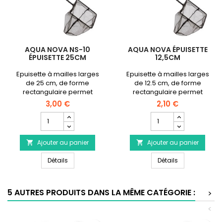
AQUA NOVA NS-10
AQUA NOVA ÉPUISETTE
ÉPUISETTE 25CM
12,5CM
Epuisette à mailles larges
Epuisette à mailles larges
de 25 cm, de forme
de 12.5 cm, de forme
rectangulaire permet
rectangulaire permet
d'attraper facilement les
d'attraper facilement les
3,00 €
2,10 €
poissons ou les crevettes
poissons ou les crevettes
Champ
Champ
dans les recoins de
dans les recoins de
quantité
quantité
l'aquarium.
l'aquarium.
du
du
Ajouter au panier
produit
Ajouter au panier
produit


AQUA
AQUA
AQUA NOVA NS-10 Épuisette 25cm
AQUA NOVA Épu
NOVA
Détails
NOVA
Détails
NS-
Épuisette
10
12,5cm
Épuisette
5 AUTRES PRODUITS DANS LA MÊME CATÉGORIE :
>
25cm
<