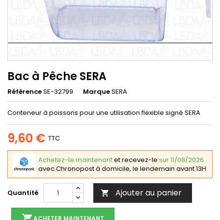
Bac à Pêche SERA
Référence
SE-32799
Marque
SERA
Conteneur à poissons pour une utilisation flexible signé SERA
9,60 €
TTC
Achetez-le maintenant
et recevez-le
sur 11/08/2026
avec Chronopost à domicile, le lendemain avant 13H
Ajouter au panier
Quantité

shopping_cart
ACHETER MAINTENANT