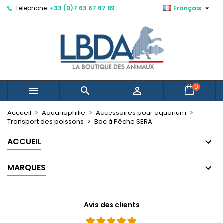

Téléphone:
+33 (0)7 63 67 67 89
Français
×
×
×
Mes listes d'envies
Créer une liste d'envies
Connexion
Créer une nouvelle liste
add_circle_outline
Vous devez être connecté pour ajouter des produits
Nom de la liste d'envies
à votre liste d'envies.
Annuler
Connexion
0



Annuler
Créer une liste d'envies
Accueil
Aquariophilie
Accessoires pour aquarium
Transport des poissons
Bac à Pêche SERA
ACCUEIL
MARQUES
Avis des clients