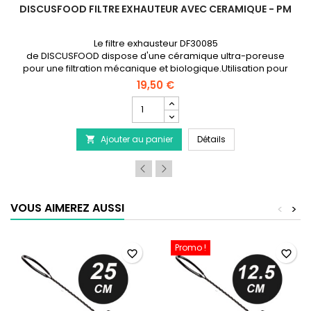
DISCUSFOOD FILTRE EXHAUTEUR AVEC CERAMIQUE - PM
Le filtre exhausteur DF30085
de DISCUSFOOD dispose d'une céramique ultra-poreuse
pour une filtration mécanique et biologique.Utilisation pour
des aquariums jusqu'à 150 litres.
19,50 €
Champ
quantité
du
gris 16/22mm - Vendu au mètre
DISCUSFOOD Filtre 
Ajouter au panier
produit
Détails

DISCUSFOOD
Filtre
exhauteur
avec
Ceramique
VOUS AIMEREZ AUSSI
<
>
-
PM
Promo !
favorite_border
favorite_border