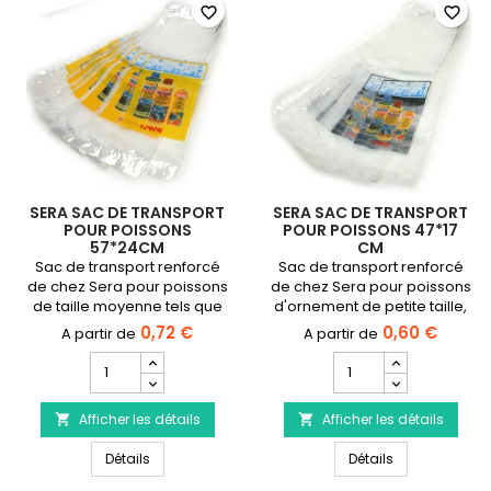
favorite_border
favorite_border
SERA SAC DE TRANSPORT
SERA SAC DE TRANSPORT
POUR POISSONS
POUR POISSONS 47*17
57*24CM
CM
Sac de transport renforcé
Sac de transport renforcé
de chez Sera pour poissons
de chez Sera pour poissons
de taille moyenne tels que
d'ornement de petite taille,
les cichlidés
crevettes, plantes.✓
0,72 €
0,60 €
(Discus,Tropheus, ...)✓
Dimensions : 47x17 cm
Champ
Champ
Dimensions : 57x24 cm
quantité
quantité
du
du
Afficher les détails
produit
Afficher les détails
produit


SERA
SERA
SERA Sac de transport pour poissons 57*24cm
SERA Sac de t
Sac
Détails
Sac
Détails
de
de