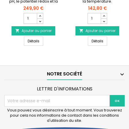
pH, le potentiel rédox et la
la température.
température.
249,90 €
142,80 €
Champ
Champ
quantité
quantité
du
du
Ajouter au panier
produit
Ajouter au panier
produit


HANNA
HANNA
HANNA INSTRUMENTS HI981214 - Testeur électronique
HANNA INSTRUM
INSTRUMENTS
Détails
INSTRUMENTS
Détails
HI981214
HI98128
-
Testeur
Testeur
électronique
électronique
pH
pH/Rédox/
de
°C
poche
NOTRE SOCIÉTÉ

-
étanche
Pool
-
Line
0.01pH
LETTRE D'INFORMATIONS
Vous pouvez vous désinscrire à tout moment. Vous trouverez
pour cela nos informations de contact dans les conditions
d'utilisation du site.