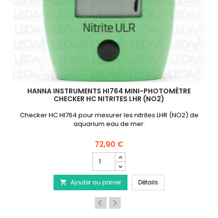
HANNA INSTRUMENTS HI764 MINI-PHOTOMÈTRE
CHECKER HC NITRITES LHR (NO2)
Checker HC HI764 pour mesurer les nitrites LHR (NO2) de
aquarium eau de mer.
72,90 €
Champ
quantité
du
HI747-25 Réactifs pour mini-photomètre HI747 Cuivre
HANNA INSTRUMENTS H
Ajouter au panier
produit
Détails

HANNA
INSTRUMENTS
HI764
Mini-