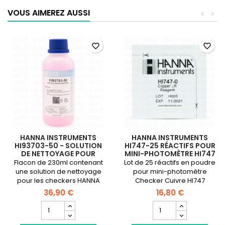
photomètre
VOUS AIMEREZ AUSSI
<
>
Checker
HC
Nitrites
LHR
favorite_border
favorite_border
(NO2)
HANNA INSTRUMENTS
HANNA INSTRUMENTS
HI93703-50 - SOLUTION
HI747-25 RÉACTIFS POUR
DE NETTOYAGE POUR
MINI-PHOTOMÈTRE HI747
CUVETTES DE MESURE
CUIVRE
Flacon de 230ml contenant
Lot de 25 réactifs en poudre
une solution de nettoyage
pour mini-photomètre
pour les checkers HANNA
Checker Cuivre HI747
Instrumets
36,90 €
16,80 €
Champ
Champ
quantité
quantité
du
du