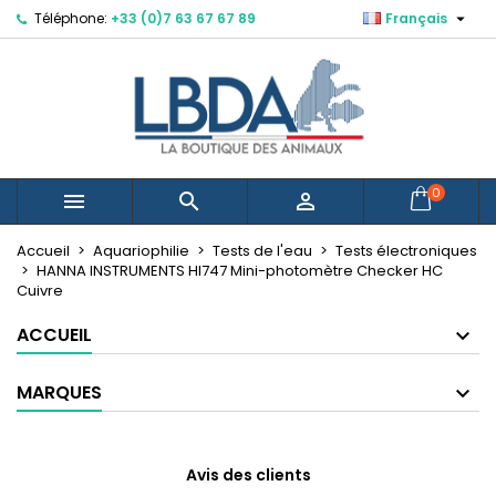

Téléphone:
+33 (0)7 63 67 67 89
Français
×
×
×
Mes listes d'envies
Créer une liste d'envies
Connexion
Vous devez être connecté pour ajouter des produits
Nom de la liste d'envies
à votre liste d'envies.
Annuler
Connexion
0



Annuler
Créer une liste d'envies
Créer une nouvelle liste
add_circle_outline
Accueil
Aquariophilie
Tests de l'eau
Tests électroniques
HANNA INSTRUMENTS HI747 Mini-photomètre Checker HC
Cuivre
ACCUEIL
MARQUES
Avis des clients