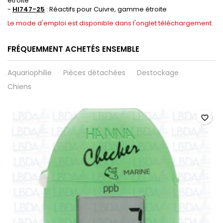
étroite
-
HI747-25
: Réactifs pour Cuivre, gamme étroite
Le mode d'emploi est disponible dans l'onglet téléchargement.
FRÉQUEMMENT ACHETÉS ENSEMBLE
Aquariophilie
Pièces détachées
Destockage
Chiens
favorite_border