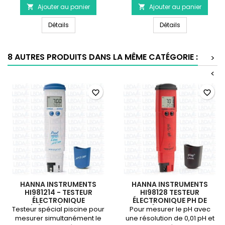
Ajouter au panier
produit
Ajouter au panier
produit


HANNA
HANNA
HANNA INSTRUMENTS HI93703-50 - Solution de nett
HANNA INSTRUM
INSTRUMENTS
Détails
INSTRUMENTS
Détails
HI93703-
HI747-
50
25
-
Réactifs
8 AUTRES PRODUITS DANS LA MÊME CATÉGORIE :
>
Solution
pour
de
mini-
<
nettoyage
photomètre
pour
HI747
favorite_border
favorite_border
cuvettes
Cuivre
de
mesure
HANNA INSTRUMENTS
HANNA INSTRUMENTS
HI981214 - TESTEUR
HI98128 TESTEUR
ÉLECTRONIQUE
ÉLECTRONIQUE PH DE
PH/RÉDOX/°C - POOL
POCHE ÉTANCHE - 0.01PH
Testeur spécial piscine pour
Pour mesurer le pH avec
LINE
mesurer simultanément le
une résolution de 0,01 pH et