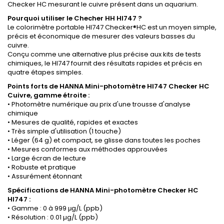
Checker HC mesurant le cuivre présent dans un aquarium.
Pourquoi utiliser le Checher HH HI747 ?
Le colorimètre portable HI747 Checker®HC est un moyen simple,
précis et économique de mesurer des valeurs basses du
cuivre.
Conçu comme une alternative plus précise aux kits de tests
chimiques, le HI747 fournit des résultats rapides et précis en
quatre étapes simples.
Points forts de HANNA Mini-photomètre HI747 Checker HC
Cuivre, gamme étroite :
• Photomètre numérique au prix d'une trousse d'analyse
chimique
• Mesures de qualité, rapides et exactes
• Très simple d'utilisation (1 touche)
• Léger (64 g) et compact, se glisse dans toutes les poches
• Mesures conformes aux méthodes approuvées
• Large écran de lecture
• Robuste et pratique
• Assurément étonnant
Spécifications de HANNA Mini-photomètre
Checker HC
HI747 :
• Gamme : 0 à 999 μg/L (ppb)
• Résolution : 0.01 µg/L (ppb)