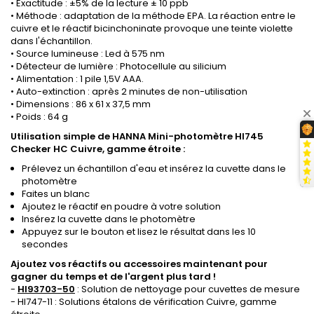
• Exactitude : ±5% de la lecture ± 10 ppb
• Méthode : adaptation de la méthode EPA. La réaction entre le
cuivre et le réactif bicinchoninate provoque une teinte violette
dans l'échantillon.
• Source lumineuse : Led à 575 nm
• Détecteur de lumière : Photocellule au silicium
• Alimentation : 1 pile 1,5V AAA.
• Auto-extinction : après 2 minutes de non-utilisation
• Dimensions : 86 x 61 x 37,5 mm
• Poids : 64 g
Utilisation simple de HANNA Mini-photomètre HI745
Checker HC Cuivre, gamme étroite :
Prélevez un échantillon d'eau et insérez la cuvette dans le
photomètre
Faites un blanc
Ajoutez le réactif en poudre à votre solution
Insérez la cuvette dans le photomètre
Appuyez sur le bouton et lisez le résultat dans les 10
secondes
Ajoutez vos réactifs ou accessoires maintenant pour
gagner du temps et de l'argent plus tard !
-
HI93703-50
: Solution de nettoyage pour cuvettes de mesure
- HI747-11 : Solutions étalons de vérification Cuivre, gamme