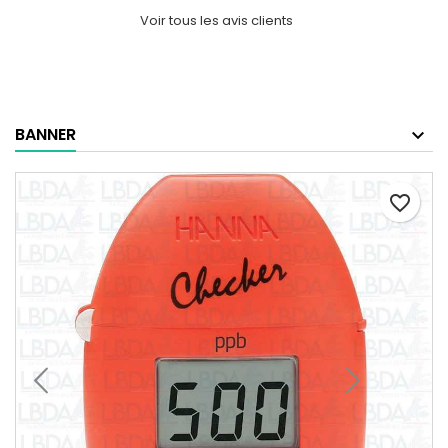
Voir tous les avis clients
BANNER
favorite_border