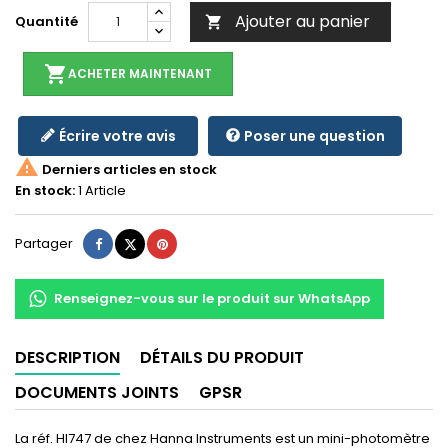
Ajouter au panier
Quantité

shopping_cart
ACHETER MAINTENANT
Écrire votre avis
Poser une question

Derniers articles en stock
En stock:
1 Article
Partager
Tweet
Pinterest
Partager
Renseignez-vous sur le produit sur WhatsApp
DESCRIPTION
DÉTAILS DU PRODUIT
DOCUMENTS JOINTS
GPSR
La réf. HI747 de chez Hanna Instruments est un mini-photomètre