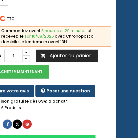
 €
TTC
Commandez avant
3 heures et 29 minutes
et
recevez-le
sur 10/08/2026
avec Chronopost à
domicile, le lendemain avant 13H
Ajouter au panier
é

ACHETER MAINTENANT
ire votre avis
Poser une question
aison gratuite dès 69€ d'achat*
:
6 Produits
Partager
Tweet
Pinterest