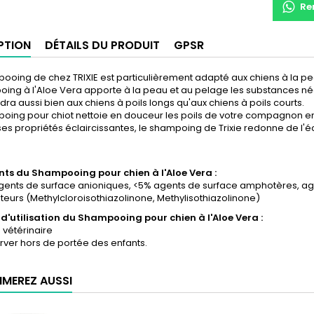
Re
PTION
DÉTAILS DU PRODUIT
GPSR
oing de chez TRIXIE est particulièrement adapté aux chiens à la pe
ing à l'Aloe Vera apporte à la peau et au pelage les substances né
ndra aussi bien aux chiens à poils longs qu'aux chiens à poils courts.
ing pour chiot nettoie en douceur les poils de votre compagnon en 
es propriétés éclaircissantes, le shampoing de Trixie redonne de l'écl
nts du Shampooing pour chien à l'Aloe Vera :
agents de surface anioniques, <5% agents de surface amphotères, ag
eurs (Methylcloroisothiazolinone, Methylisothiazolinone)
 d'utilisation
du Shampooing pour chien à l'Aloe Vera :
 vétérinaire
rver hors de portée des enfants.
IMEREZ AUSSI