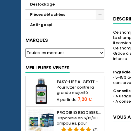
Destockage
Pièces détachées
DESCRI
Anti-gaspi
Ce shampo
Le shampo
MARQUES
Il convie
Ce shampo
Grâce à s
intense.
MEILLEURES VENTES
Ingrédie
• 5-15% 
EASY-LIFE ALGEXIT - ANTI-ALGUES POUR AQUARIUM
conservat
Pour lutter contre la
Conseils
grande majorité
•
A usage
d’espèces d’algues
7,20 €
• A conse
dans l’aquarium d’eau
douce.
PRODIBIO BIODIGEST - 6/12/30 AMPOULES
VOUS A
Disponible en 6/12/30
ampoules, pour
ensemencer en
(2)