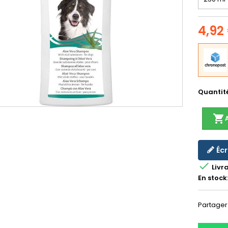
4,92
Quantit
shopping_cart
Écr

Livr
En stock
Partager