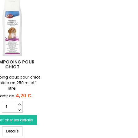
MPOOING POUR
CHIOT
ing doux pour chiot
ible en 250 ml et 1
litre.
4,20 €
Champ
quantité
du
Afficher les détails
produit
Shampooing
Shampooing pour chiot
pour
Détails
chiot