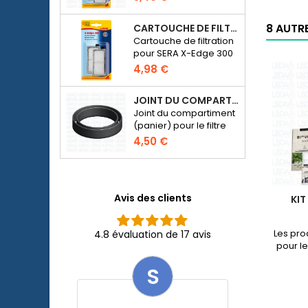
8 AUTR
CARTOUCHE DE FILTRATION BLANCHE POUR SERA X-EDGE 300 - 2 PIÈCES
Cartouche de filtration
pour SERA X-Edge 300
4,98 €
JOINT DU COMPARTIMENT POUR MÉDIA DE FILTRATION - FILTRE SERA FIL BIOACTIVE 250 AU 400+UV ET UVC-XTREME 800 OU 1200
Joint du compartiment
(panier) pour le filtre
externe SERA Fil
4,50 €
Bioactive 250, 250+UV,
400+UV et UVC-
Xtreme 800/1200.
Avis des clients
KIT
Les pro
4.8 évaluation de 17 avis
pour l
S