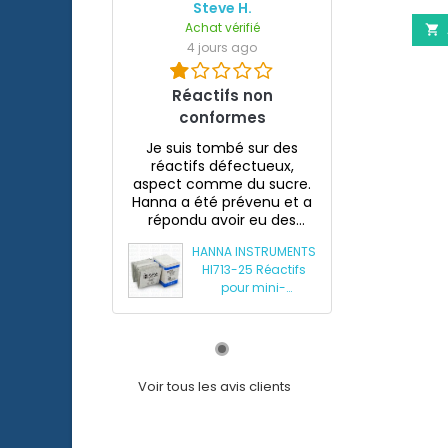
Steve H.
Achat vérifié

4 jours ago
Réactifs non
conformes
Je suis tombé sur des
réactifs défectueux,
aspect comme du sucre.
Hanna a été prévenu et a
répondu avoir eu des
souci...
HANNA INSTRUMENTS
HI713-25 Réactifs
pour mini-
photomètre
phosphates HI713
Voir tous les avis clients