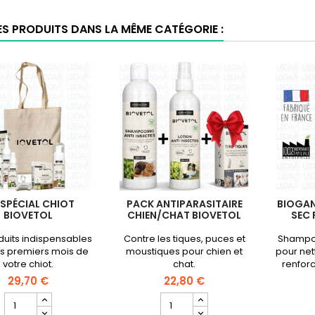
ES PRODUITS DANS LA MÊME CATÉGORIE :
 SPÉCIAL CHIOT
PACK ANTIPARASITAIRE
BIOGAN
BIOVETOL
CHIEN/CHAT BIOVETOL
SEC 
duits indispensables
Contre les tiques, puces et
Shampoo
es premiers mois de
moustiques pour chien et
pour net
votre chiot.
chat.
renforc
29,70 €
22,80 €
Champ
Champ
quantité
quantité