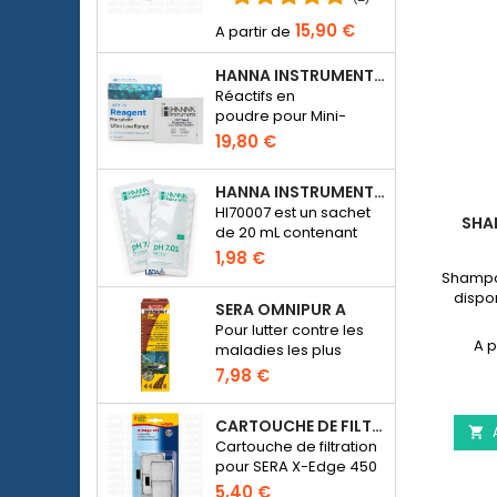
bactériens un
15,90 €
aquarium d’eau de
mer ou d’eau douce.
HANNA INSTRUMENTS HI774-25 POUR PHOTOMÈTRE PHOSPHATE HI774
Réactifs en
poudre pour Mini-
photomètre Checker
19,80 €
HC Phosphate
(HI774), 25 tests
HANNA INSTRUMENTS HI70007 - SOLUTION D'ÉTALONNAGE PH 7.01 POUR PH-MÈTRE ÉLECTRONIQUE
HI70007 est un sachet
SHA
de 20 mL contenant
une solution d'un pH de
1,98 €
7.01 pour étalonner les
Shampo
pH-mètres
dispon
SERA OMNIPUR A
électroniques
Pour lutter contre les
maladies les plus
courantes des
7,98 €
poissons d’ornement
d’eau douce.
CARTOUCHE DE FILTRATION BLANCHE POUR SERA X-EDGE 450 - 2 PIÈCES

Cartouche de filtration
pour SERA X-Edge 450
5,40 €