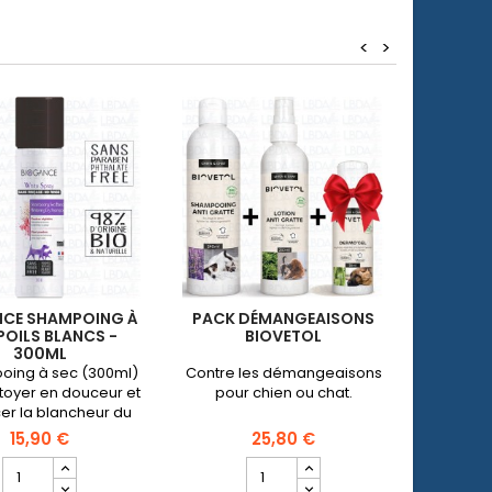
<
>
CE SHAMPOING À
PACK DÉMANGEAISONS
BIO
POILS BLANCS -
BIOVETOL
SHAMPO
300ML
ing à sec (300ml)
Contre les démangeaisons
Shampo
toyer en douceur et
pour chien ou chat.
équili
er la blancheur du
pelage.
15,90 €
25,80 €
Champ
Champ
quantité
quantité