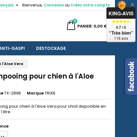

rançais
Bienvenue,
Connexion
ou
Créez votre compte
×
×
×
KING-AVIS
0
ercher
PANIER
0,00 €
4.7 / 5
“Très bien”
118 avis
ANTI-GASPI
DESTOCKAGE
n
 l'Aloe Vera
s
pooing pour chien à l'Aloe
ce
TX-2898
Marque
TRIXIE
ng pour chien à l'Aloe Vera pour chiot disponible en
 litre.
ance