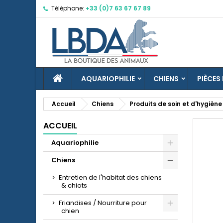
Téléphone:
+33 (0)7 63 67 67 89
M
C
C
add_circle_outline
Vo
No
d'e
ACCUEIL
AQUARIOPHILIE
CHIENS
PIÈCES
Accueil
Chiens
Produits de soin et d'hygiène
ACCUEIL
Aquariophilie
Chiens
Entretien de l'habitat des chiens
& chiots
Friandises / Nourriture pour
chien