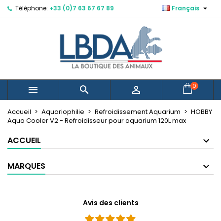

Téléphone:
+33 (0)7 63 67 67 89
Français
×
×
×
Mes listes d'envies
Créer une liste d'envies
Connexion
Créer une nouvelle liste
add_circle_outline
Vous devez être connecté pour ajouter des produits
Nom de la liste d'envies
à votre liste d'envies.
Annuler
Connexion
0



Annuler
Créer une liste d'envies
Accueil
Aquariophilie
Refroidissement Aquarium
HOBBY
Aqua Cooler V2 - Refroidisseur pour aquarium 120L max
ACCUEIL
MARQUES
Avis des clients