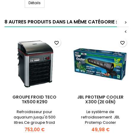
HOBBY Aqua Cooler Control - Régulateur de tempé
Aqua
Détails
Cooler
Control
-
8 AUTRES PRODUITS DANS LA MÊME CATÉGORIE :
>
Régulateur
de
<
température
numérique
favorite_border
favorite_border
GROUPE FROID TECO
JBL PROTEMP COOLER
TK500 R290
X300 (2E GÉN)
Refroidisseur pour
Le système de
aquarium jusqu'à 500
refroidissement JBL
litres.Ce groupe froid
Protemp Cooler
remplace le modèle TECO
x300 permet de diminuer la
753,00 €
49,98 €