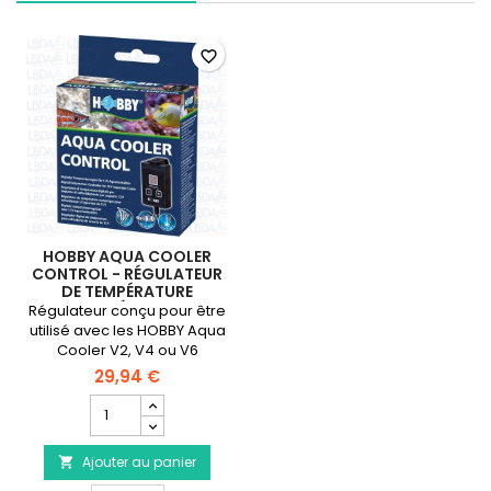
favorite_border
HOBBY AQUA COOLER
CONTROL - RÉGULATEUR
DE TEMPÉRATURE
NUMÉRIQUE
Régulateur conçu pour être
utilisé avec les HOBBY Aqua
Cooler V2, V4 ou V6
29,94 €
Champ
quantité
du
Ajouter au panier
produit

HOBBY