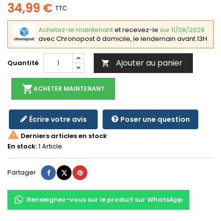
34,99 €
TTC
Achetez-le maintenant
et recevez-le
sur 11/08/2026
avec Chronopost à domicile, le lendemain avant 13H
Ajouter au panier
Quantité

shopping_cart
ACHETER MAINTENANT
Écrire votre avis
Poser une question

Derniers articles en stock
En stock:
1 Article
Partager
Tweet
Pinterest
Partager
Renseignez-vous sur le produit sur WhatsApp