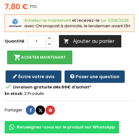
7,80 €
TTC
Achetez-le maintenant
et recevez-le
sur 11/08/2026
avec Chronopost à domicile, le lendemain avant 13H
Ajouter au panier
Quantité

shopping_cart
ACHETER MAINTENANT
Écrire votre avis
Poser une question

Livraison gratuite dès 69€ d'achat*
En stock:
2 Produits
Partager
Tweet
Pinterest
Partager
Renseignez-vous sur le produit sur WhatsApp