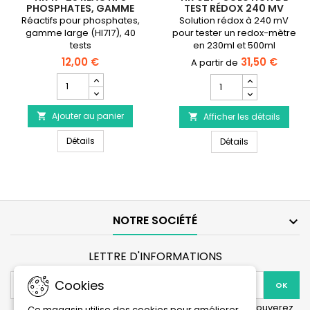
PHOSPHATES, GAMME
TEST RÉDOX 240 MV
LARGE POUR MINI-
Réactifs pour phosphates,
Solution rédox à 240 mV
PHOTOMÈTRE CHECKER
gamme large (HI717), 40
pour tester un redox-mètre
HI717
tests
en 230ml et 500ml
12,00 €
31,50 €
Champ
Champ
quantité
quantité
du
du
Ajouter au panier
produit

Afficher les détails
produit

HANNA
HANNA
HANNA INSTRUMENTS HI717-25 Réactifs phosphates,
INSTRUMENTS
Détails
HANNA INSTRUME
INSTRUMENTS
Détails
HI717-
HI7021
25
-
Réactifs
Solution
phosphates,
de
gamme
test
large
Rédox
NOTRE SOCIÉTÉ

pour
240
Mini-
mV
photomètre
LETTRE D'INFORMATIONS
Checker
HI717
Cookies
Vous pouvez vous désinscrire à tout moment. Vous trouverez
Ce magasin utilise des cookies pour améliorer