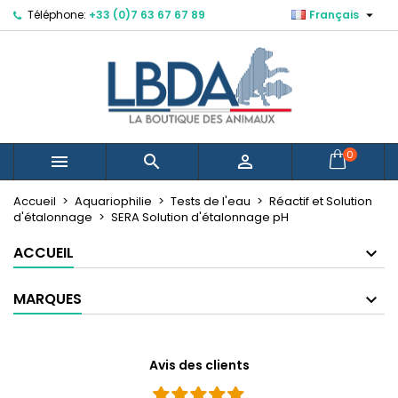

Téléphone:
+33 (0)7 63 67 67 89
Français
×
×
×
Mes listes d'envies
Créer une liste d'envies
Connexion
Créer une nouvelle liste
add_circle_outline
Vous devez être connecté pour ajouter des produits
Nom de la liste d'envies
à votre liste d'envies.
Annuler
Connexion
0



Annuler
Créer une liste d'envies
Accueil
Aquariophilie
Tests de l'eau
Réactif et Solution
d'étalonnage
SERA Solution d'étalonnage pH
ACCUEIL
MARQUES
Avis des clients