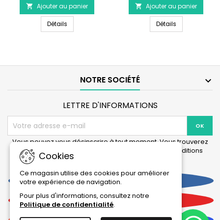
Ajouter au panier
produit
Ajouter au panier
produit


HANNA
HANNA
HANNA INSTRUMENTS HI70031 - Solution d'étalonnag
HANNA INSTRUME
INSTRUMENTS
Détails
INSTRUMENTS
Détails
HI70031
HI70024
-
-
Solution
Solution
d'étalonnage
d’étalonnage
1413
de
µS
salinité
NOTRE SOCIÉTÉ

à
35,00
g/L
LETTRE D'INFORMATIONS
(ppt)
Vous pouvez vous désinscrire à tout moment. Vous trouverez
pour cela nos informations de contact dans les conditions
Cookies
d'utilisation du site.
Ce magasin utilise des cookies pour améliorer
Facebook
votre expérience de navigation.
Pour plus d'informations, consultez notre
YouTube
Politique de confidentialité
.
Instagram