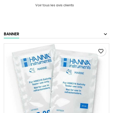
Voir tous les avis clients
BANNER
favorite_border