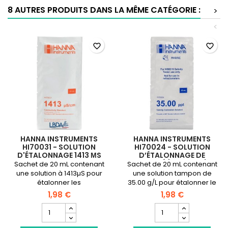
électronique
8 AUTRES PRODUITS DANS LA MÊME CATÉGORIE :
>
de
Salinité
<
favorite_border
favorite_border
HANNA INSTRUMENTS
HANNA INSTRUMENTS
HI70031 - SOLUTION
HI70024 - SOLUTION
D'ÉTALONNAGE 1413 ΜS
D’ÉTALONNAGE DE
SALINITÉ À 35,00 G/L
Sachet de 20 mL contenant
Sachet de 20 mL contenant
(PPT)
une solution à 1413µS pour
une solution tampon de
étalonner les
35.00 g/L pour étalonner le
conductivimètres
testeur de salinité HI98319
1,98 €
1,98 €
électroniques
Champ
Champ
quantité
quantité
du
du