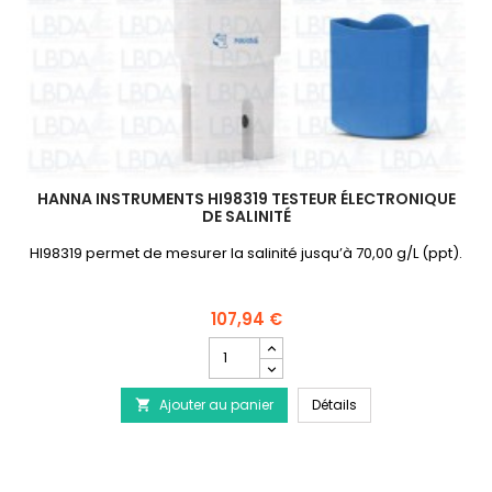
HANNA INSTRUMENTS HI98319 TESTEUR ÉLECTRONIQUE
DE SALINITÉ
HI98319 permet de mesurer la salinité jusqu’à 70,00 g/L (ppt).
107,94 €
Champ
quantité
du
HANNA INSTRUMENTS H
Ajouter au panier
produit
Détails

HANNA
INSTRUMENTS
HI98319
Testeur