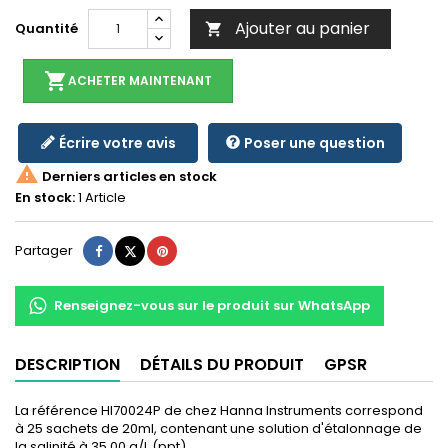
Ajouter au panier
Quantité

shopping_cart
ACHETER MAINTENANT
Écrire votre avis
Poser une question

Derniers articles en stock
En stock:
1 Article
Partager
Tweet
Pinterest
Partager
Renseignez-vous sur le produit sur WhatsApp
DESCRIPTION
DÉTAILS DU PRODUIT
GPSR
La référence HI70024P de chez Hanna Instruments correspond
à 25 sachets de 20ml, contenant une solution d'étalonnage de
la salinité à 35,00 g/L (ppt).