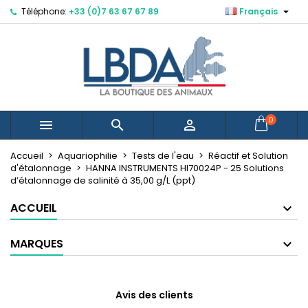

Téléphone:
+33 (0)7 63 67 67 89
Français
×
×
×
Mes listes d'envies
Créer une liste d'envies
Connexion
Créer une nouvelle liste
add_circle_outline
Vous devez être connecté pour ajouter des produits
Nom de la liste d'envies
à votre liste d'envies.
Annuler
Connexion
0



Annuler
Créer une liste d'envies
Accueil
Aquariophilie
Tests de l'eau
Réactif et Solution
d'étalonnage
HANNA INSTRUMENTS HI70024P - 25 Solutions
d’étalonnage de salinité à 35,00 g/L (ppt)
ACCUEIL
MARQUES
Avis des clients