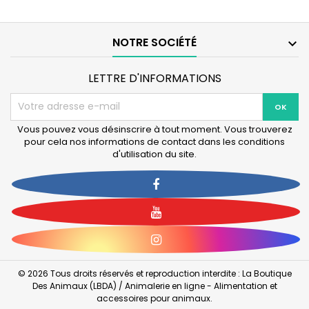
pour
-
photomètre
Kit
Phosphate
standard
HI713
certifié
NOTRE SOCIÉTÉ

-
pour
100
l'ammoniac
Tests
marin
LETTRE D'INFORMATIONS
Vous pouvez vous désinscrire à tout moment. Vous trouverez
pour cela nos informations de contact dans les conditions
d'utilisation du site.
Facebook
YouTube
Instagram
© 2026 Tous droits réservés et reproduction interdite : La Boutique
Des Animaux (LBDA) / Animalerie en ligne - Alimentation et
accessoires pour animaux.