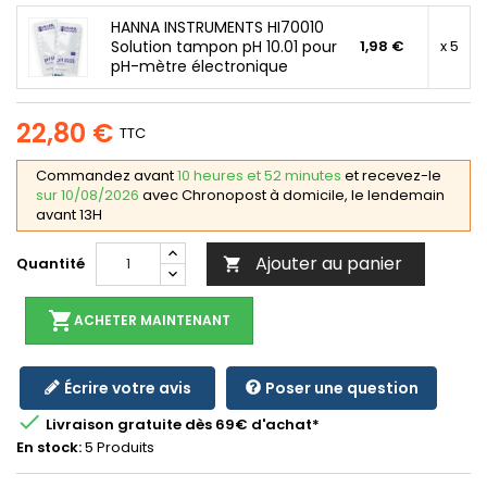
HANNA INSTRUMENTS HI70010
Solution tampon pH 10.01 pour
1,98 €
x 5
pH-mètre électronique
22,80 €
TTC
Commandez avant
10 heures et 52 minutes
et recevez-le
sur 10/08/2026
avec Chronopost à domicile, le lendemain
avant 13H
Ajouter au panier
Quantité

shopping_cart
ACHETER MAINTENANT
Écrire votre avis
Poser une question

Livraison gratuite dès 69€ d'achat*
En stock:
5 Produits