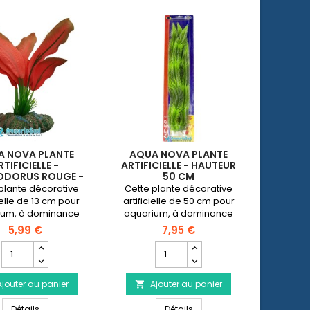
A NOVA PLANTE
AQUA NOVA PLANTE
RTIFICIELLE -
ARTIFICIELLE - HAUTEUR
ODORUS ROUGE -
50 CM
UTEUR 13 CM
plante décorative
Cette plante décorative
ielle de 13 cm pour
artificielle de 50 cm pour
ium, à dominance
aquarium, à dominance
e donnera de la
verte donnera de la couleur
5,99 €
7,95 €
r à votre aquarium
à votre aquarium d'eau
Champ
Champ
'eau douce.
douce.
quantité
quantité
du
du
Ajouter au panier
produit
Ajouter au panier
produit

AQUA
AQUA
e violette - Hauteur 13 cm
AQUA NOVA Plante artificielle - Echinodorus rouge - Hauteur 13 c
AQUA NOVA Plante artificiell
NOVA
Détails
NOVA
Détails