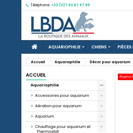
Téléphone:
+33 (0)7 63 67 67 89
M
C
C
add_circle_outline
Vo
No
d'e
ACCUEIL
AQUARIOPHILIE
CHIENS
PIÈCES
Accueil
Aquariophilie
Décor pour aquarium
ACCUEIL
Promo !
Aquariophilie
Accessoires pour aquarium
Aération pour aquarium
Aquarium
Chauffage pour aquarium et
Thermostat