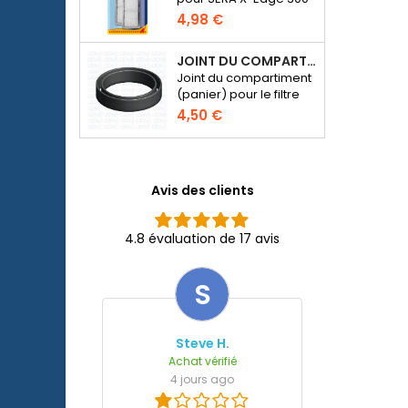
4,98 €
JOINT DU COMPARTIMENT POUR MÉDIA DE FILTRATION - FILTRE SERA FIL BIOACTIVE 250 AU 400+UV ET UVC-XTREME 800 OU 1200
Joint du compartiment
(panier) pour le filtre
externe SERA Fil
4,50 €
Bioactive 250, 250+UV,
400+UV et UVC-
Xtreme 800/1200.
Avis des clients
4.8 évaluation de 17 avis
S
Steve H.
Achat vérifié
4 jours ago