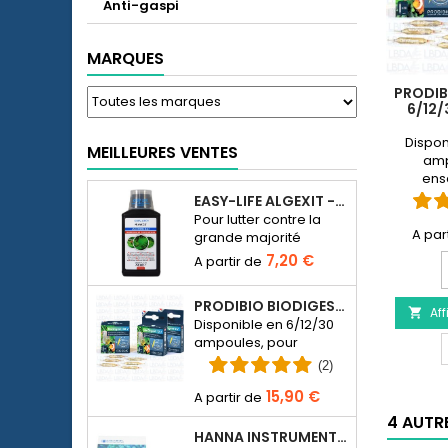
Anti-gaspi
MARQUES
PRODIB
6/12
Dispon
MEILLEURES VENTES
amp
ens
bactéri
EASY-LIFE ALGEXIT - ANTI-ALGUES POUR AQUARIUM
d’eau 
Pour lutter contre la
grande majorité
d’espèces d’algues
7,20 €
dans l’aquarium d’eau
q
douce.
PRODIBIO BIODIGEST - 6/12/30 AMPOULES
Aff
p

Disponible en 6/12/30
ampoules, pour
B
ensemencer en
-
(2)
bactériens un
6
15,90 €
aquarium d’eau de
mer ou d’eau douce.
4 AUTR
HANNA INSTRUMENTS HI774-25 POUR PHOTOMÈTRE PHOSPHATE HI774