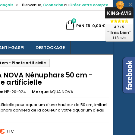

rançais
Bienvenue,
Connexion
ou
Créez votre compte
×
×
×
KING-AVIS
0
ercher
PANIER
0,00 €
4.7 / 5
“Très bien”
118 avis
ANTI-GASPI
DESTOCKAGE
n
m - Plante artificielle
s
 NOVA Nénuphars 50 cm -
e artificielle
ce
NP-20-024
Marque
AQUA NOVA
ificielle
pour aquarium
d'une hauteur de 50 cm, imitant
phars donnera de la couleur à votre aquarium d'eau
 €
TTC