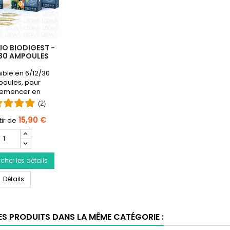
IO BIODIGEST -
/30 AMPOULES
ible en 6/12/30
oules, pour
emencer en
ens un aquarium
(2)
de mer ou d’eau
douce.
15,90 €
Champ
uantité
du
icher les détails
roduit
PRODIBIO
PRODIBIO BioDigest - 6/12/30 Ampoules
ioDigest
Détails
/12/30
Ampoules
ES PRODUITS DANS LA MÊME CATÉGORIE :