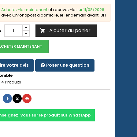
Achetez-le maintenant
et recevez-le
sur 11/08/2026
avec Chronopost à domicile, le lendemain avant 13H
Ajouter au panier
é

ACHETER MAINTENANT
ire votre avis
Poser une question
onible
:
4 Produits
Partager
Tweet
Pinterest
nseignez-vous sur le produit sur WhatsApp