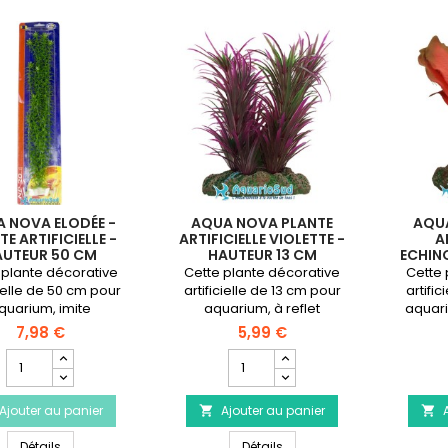
 NOVA ELODÉE -
AQUA NOVA PLANTE
AQU
E ARTIFICIELLE -
ARTIFICIELLE VIOLETTE -
A
AUTEUR 50 CM
HAUTEUR 13 CM
ECHIN
HA
 plante décorative
Cette plante décorative
Cette 
cielle de 50 cm pour
artificielle de 13 cm pour
artific
quarium, imite
aquarium, à reflet
aquar
tement une Elodée à
vert/violet, sera idéale pour
roug
7,98 €
5,99 €
nance verte pour
servir de cachette pour les
couleu
Champ
Champ
r de la couleur à
alevins.
d
quantité
quantité
e aquarium d'eau
du
du
douce.
Ajouter au panier
produit
Ajouter au panier
produit


AQUA
AQUA
AQUA NOVA Elodée - Plante artificielle - Hauteur 50 cm
AQUA NOVA Plante artificiell
NOVA
Détails
NOVA
Détails