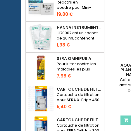
Réactifs en
poudre pour Mini-
photomètre Checker
19,80 €
HC Phosphate
(HI774), 25 tests
HANNA INSTRUMENTS HI70007 - SOLUTION D'ÉTALONNAGE PH 7.01 POUR PH-MÈTRE ÉLECTRONIQUE
HI70007 est un sachet
de 20 mL contenant
une solution d'un pH de
1,98 €
7.01 pour étalonner les
pH-mètres
SERA OMNIPUR A
électroniques
Pour lutter contre les
AQUA
maladies les plus
PLANT
H
courantes des
7,98 €
Cette
poissons d’ornement
artifi
d’eau douce.
CARTOUCHE DE FILTRATION BLANCHE POUR SERA X-EDGE 450 - 2 PIÈCES
a
Cartouche de filtration
parfai
pour SERA X-Edge 450
domi
donne
5,40 €
votr
CARTOUCHE DE FILTRATION BLANCHE POUR SERA X-EDGE 300 - 2 PIÈCES

Cartouche de filtration
pour SERA X-Edge 300