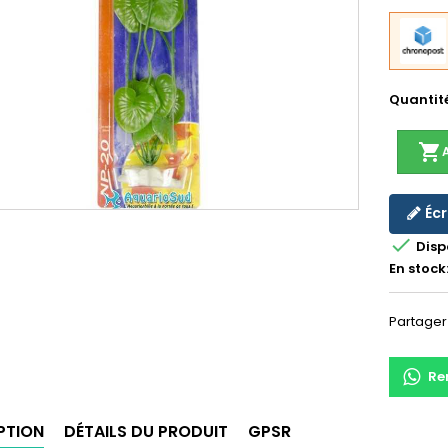
Quantit
shopping_cart
Écr

Disp
En stock
Partager
Re
PTION
DÉTAILS DU PRODUIT
GPSR