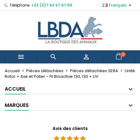

Téléphone:
+33 (0)7 63 67 67 89
Français
×
×
×
Mes listes d'envies
Créer une liste d'envies
Connexion
Vous devez être connecté pour ajouter des produits
Nom de la liste d'envies
à votre liste d'envies.
Annuler
Connexion
0



Annuler
Créer une liste d'envies
Créer une nouvelle liste
add_circle_outline
Accueil
Pièces détachées
Pièces détachées SERA
Unité
Rotor + Axe et Palier - Fil Bioactive 130, 130 + UV
ACCUEIL
MARQUES
Avis des clients