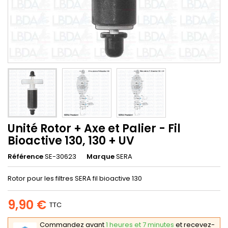
Unité Rotor + Axe et Palier - Fil
Bioactive 130, 130 + UV
Référence
SE-30623
Marque
SERA
Rotor pour les filtres SERA fil bioactive 130
9,90 €
TTC
Commandez avant
1 heures et 7 minutes
et recevez-