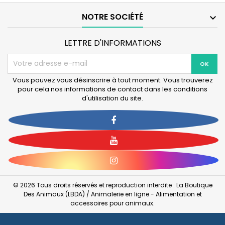
Xtreme
pces)
800
-
NOTRE SOCIÉTÉ

UVC-
Xtreme
800
LETTRE D'INFORMATIONS
Vous pouvez vous désinscrire à tout moment. Vous trouverez
pour cela nos informations de contact dans les conditions
d'utilisation du site.
Facebook
YouTube
Instagram
© 2026 Tous droits réservés et reproduction interdite : La Boutique
Des Animaux (LBDA) / Animalerie en ligne - Alimentation et
accessoires pour animaux.