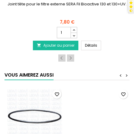
Joint tête pour le filtre externe SERA Fil Bioactive 130 et 130+UV.
7,80 €
Champ
quantité
du
 SERA Fil Bioactive 130, 130 + UV
Joint tête pour Filtr
Ajouter au panier
produit
Détails

Joint
tête
pour
Filtre
SERA
VOUS AIMEREZ AUSSI
<
>
Fil
Bioactive
130
&
favorite_border
favorite_border
130+UV