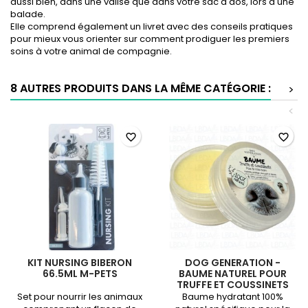
aussi bien, dans une valise que dans votre sac à dos, lors d'une
balade.
Elle comprend également un livret avec des conseils pratiques
pour mieux vous orienter sur comment prodiguer les premiers
soins à votre animal de compagnie.
8 AUTRES PRODUITS DANS LA MÊME CATÉGORIE :
>
<
favorite_border
favorite_border
KIT NURSING BIBERON
DOG GENERATION -
66.5ML M-PETS
BAUME NATUREL POUR
TRUFFE ET COUSSINETS
CANINS
Set pour nourrir les animaux
Baume hydratant 100%