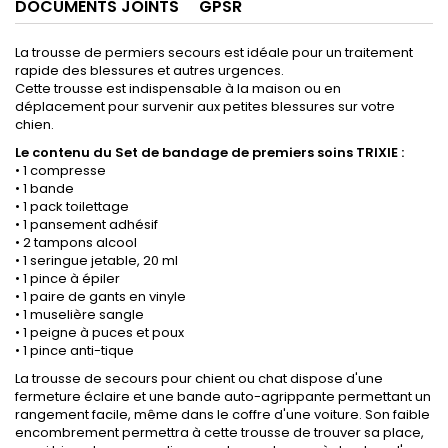
DOCUMENTS JOINTS
GPSR
La trousse de permiers secours est idéale pour un traitement
rapide des blessures et autres urgences.
Cette trousse est indispensable à la maison ou en
déplacement pour survenir aux petites blessures sur votre
chien.
Le contenu du Set de bandage de premiers soins TRIXIE :
• 1 compresse
• 1 bande
• 1 pack toilettage
• 1 pansement adhésif
• 2 tampons alcool
• 1 seringue jetable, 20 ml
• 1 pince à épiler
• 1 paire de gants en vinyle
• 1 muselière sangle
• 1 peigne à puces et poux
• 1 pince anti-tique
La trousse de secours pour chient ou chat dispose d'une
fermeture éclaire et une bande auto-agrippante permettant un
rangement facile, même dans le coffre d'une voiture. Son faible
encombrement permettra à cette trousse de trouver sa place,