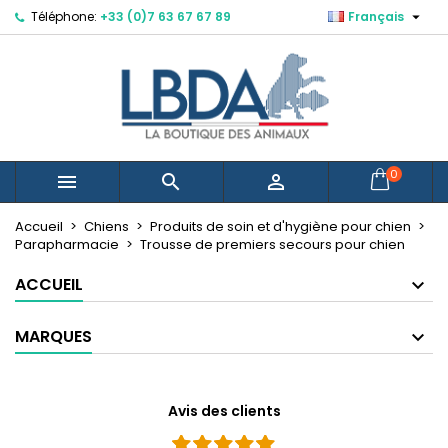

Téléphone:
+33 (0)7 63 67 67 89
Français
×
×
×
Mes listes d'envies
Créer une liste d'envies
Connexion
Créer une nouvelle liste
add_circle_outline
Vous devez être connecté pour ajouter des produits
Nom de la liste d'envies
à votre liste d'envies.
Annuler
Connexion
0



Annuler
Créer une liste d'envies
Accueil
Chiens
Produits de soin et d'hygiène pour chien
Parapharmacie
Trousse de premiers secours pour chien
ACCUEIL
MARQUES
Avis des clients