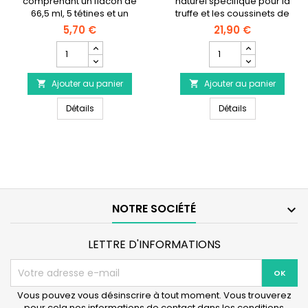
comprenant un flacon de
naturel spécifique pour la
66,5 ml, 5 tétines et un
truffe et les coussinets de
goupillon pour le nettoyage.
l'animal.
5,70 €
21,90 €
Champ
Champ
quantité
quantité
du
du
Ajouter au panier
produit
Ajouter au panier
produit


Kit
DOG
Kit Nursing Biberon 66.5ml M-Pets
DOG GENERATION
Nursing
Détails
GENERATION
Détails
Biberon
-
66.5ml
Baume
M-
Naturel
Pets
pour
Truffe
et
Coussinets
NOTRE SOCIÉTÉ
canins

LETTRE D'INFORMATIONS
Vous pouvez vous désinscrire à tout moment. Vous trouverez
pour cela nos informations de contact dans les conditions