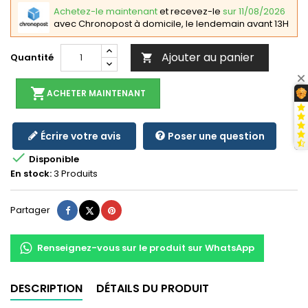
Achetez-le maintenant
et recevez-le
sur 11/08/2026
avec Chronopost à domicile, le lendemain avant 13H
Ajouter au panier
Quantité

shopping_cart
ACHETER MAINTENANT
Écrire votre avis
Poser une question

Disponible
En stock:
3 Produits
Partager
Tweet
Pinterest
Partager
Renseignez-vous sur le produit sur WhatsApp
DESCRIPTION
DÉTAILS DU PRODUIT