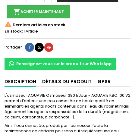
shopping_cart
ACHETER MAINTENANT

Derniers articles en stock
En stock:
1 Article
Partager
Tweet
Pinterest
Partager
Renseignez-vous sur le produit sur WhatsApp
DESCRIPTION
DÉTAILS DU PRODUIT
GPSR
L'osmoseur AQUAVIE Osmoseur 380 l/Jour - AQUAVIE KBO 100 V2
permet d'obtenir une eau osmosée de haute qualité en
éliminant les agents nocifs contenus dans l'eau du robinet mais
également les agents responsables de la dureté (magnésium,
calcium, carbonate, bicarbonate...).
Ainsi l'eau osmosée, produit par l'osmoseur, facile la
maintenance de certains poissons qui requièrent une eau