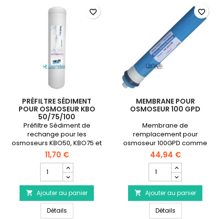
pH
favorite_border
favorite_border
PRÉFILTRE SÉDIMENT
MEMBRANE POUR
POUR OSMOSEUR KBO
OSMOSEUR 100 GPD
50/75/100
Préfiltre Sédiment de
Membrane de
rechange pour les
remplacement pour
osmoseurs KBO50, KBO75 et
osmoseur 100GPD comme
KBO100
l'osmoseur AQUAVIE
11,70 €
44,94 €
Osmopur KBO 100
Champ
Champ
quantité
quantité
du
du
Ajouter au panier
produit
Ajouter au panier
produit


Préfiltre
Membrane
Préfiltre sédiment pour osmoseur KBO 50/75/100
Membrane pou
sédiment
Détails
pour
Détails