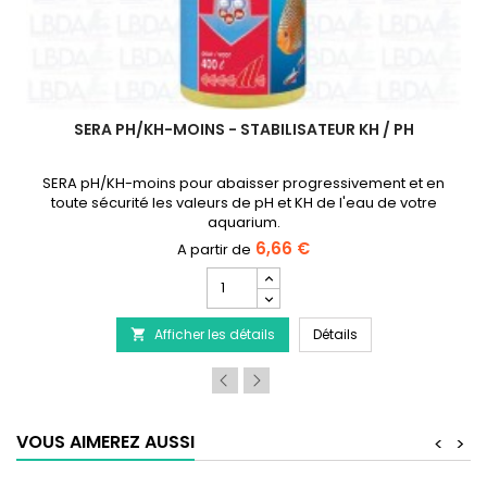
SERA PH/KH-MOINS - STABILISATEUR KH / PH
SERA pH/KH-moins pour abaisser progressivement et en
toute sécurité les valeurs de pH et KH de l'eau de votre
aquarium.
6,66 €
Champ
quantité
du
uffage aquarium de 25 à 300 watts
SERA pH/KH-moins - 
Afficher les détails
produit
Détails

SERA
pH/KH-
moins
-
Stabilisateur
VOUS AIMEREZ AUSSI
<
>
KH
/