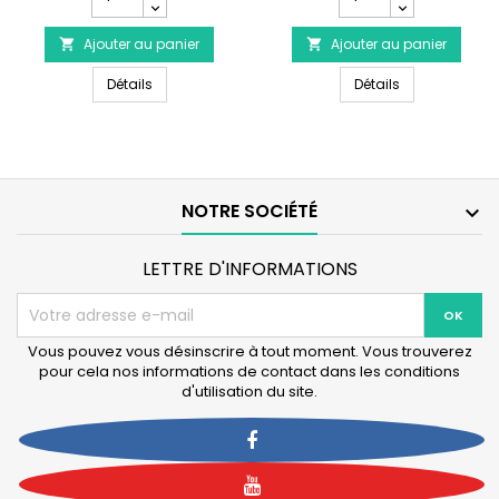
quantité
quantité
sécurité
du
du
Ajouter au panier
produit
Ajouter au panier
produit


AQUA
AQUA
AQUA MEDIC Cartouche à sédiments 5 µm pour osm
AQUA MEDIC Pl
MEDIC
Détails
MEDIC
Détails
Cartouche
Platinum
à
Line
sédiments
Plus
5
avec
µm
pompe
pour
booster
NOTRE SOCIÉTÉ

osmoseur
-
Platinum
Osmoseur
Line
400
LETTRE D'INFORMATIONS
L/J
Vous pouvez vous désinscrire à tout moment. Vous trouverez
pour cela nos informations de contact dans les conditions
d'utilisation du site.
Facebook
YouTube