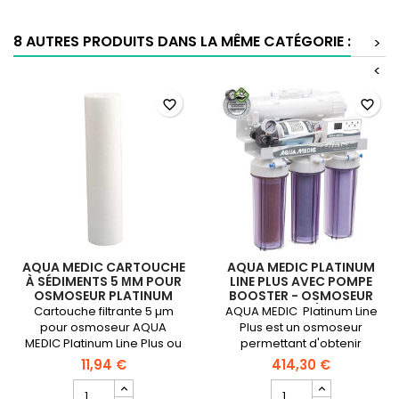
pour
osmoseur
osmoseur
100
KBO
GPD
8 AUTRES PRODUITS DANS LA MÊME CATÉGORIE :
>
50/75/100
<
favorite_border
favorite_border
AQUA MEDIC CARTOUCHE
AQUA MEDIC PLATINUM
À SÉDIMENTS 5 ΜM POUR
LINE PLUS AVEC POMPE
OSMOSEUR PLATINUM
BOOSTER - OSMOSEUR
LINE
400 L/J
Cartouche filtrante 5 µm
AQUA MEDIC Platinum Line
pour osmoseur AQUA
Plus est un osmoseur
MEDIC Platinum Line Plus ou
permettant d'obtenir
équivalent.
jusqu'à 400 l/jour d'eau
11,94 €
414,30 €
osmosée.Nouveauté 2021
Champ
Champ
en version 24V pour plus de