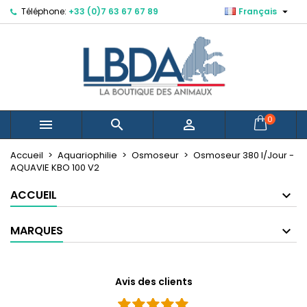

Téléphone:
+33 (0)7 63 67 67 89
Français
×
×
×
Mes listes d'envies
Créer une liste d'envies
Connexion
Créer une nouvelle liste
add_circle_outline
Vous devez être connecté pour ajouter des produits
Nom de la liste d'envies
à votre liste d'envies.
Annuler
Connexion
0



Annuler
Créer une liste d'envies
Accueil
Aquariophilie
Osmoseur
Osmoseur 380 l/Jour -
AQUAVIE KBO 100 V2
ACCUEIL
MARQUES
Avis des clients