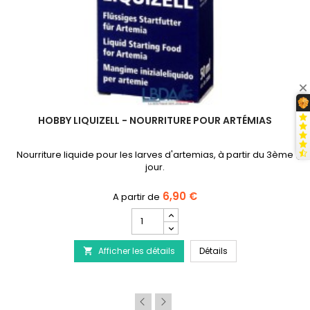
HOBBY LIQUIZELL - NOURRITURE POUR ARTÉMIAS
Nourriture liquide pour les larves d'artemias, à partir du 3ème
jour.
6,90 €
Champ
quantité
du
ature
HOBBY Liquizell - No
Afficher les détails
produit
Détails

HOBBY
Liquizell
-
Nourriture