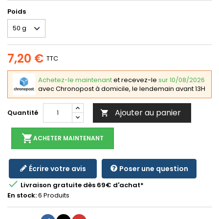
Poids
7,20 €
TTC
Achetez-le maintenant
et recevez-le
sur 10/08/2026
avec Chronopost à domicile, le lendemain avant 13H
Ajouter au panier
Quantité

shopping_cart
ACHETER MAINTENANT
Écrire votre avis
Poser une question

Livraison gratuite dès 69€ d'achat*
En stock:
6 Produits