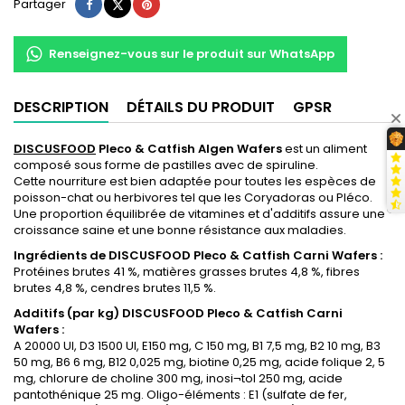
Partager
Tweet
Pinterest
Partager
Renseignez-vous sur le produit sur WhatsApp
DESCRIPTION
DÉTAILS DU PRODUIT
GPSR
DISCUSFOOD
Pleco & Catfish Algen Wafers
est un aliment
composé sous forme de pastilles avec de spiruline.
Cette nourriture est bien adaptée pour toutes les espèces de
poisson-chat ou herbivores tel que les Coryadoras ou Pléco.
Une proportion équilibrée de vitamines et d'additifs assure une
croissance saine et une bonne résistance aux maladies.
Ingrédients de DISCUSFOOD Pleco & Catfish Carni Wafers :
Protéines brutes 41 %, matières grasses brutes 4,8 %, fibres
brutes 4,8 %, cendres brutes 11,5 %.
Additifs (par kg) DISCUSFOOD Pleco & Catfish Carni
Wafers :
A 20000 UI, D3 1500 UI, E150 mg, C 150 mg, B1 7,5 mg, B2 10 mg, B3
50 mg, B6 6 mg, B12 0,025 mg, biotine 0,25 mg, acide folique 2, 5
mg, chlorure de choline 300 mg, inosi¬tol 250 mg, acide
pantothénique 25 mg. Oligo-éléments : E1 (sulfate de fer,