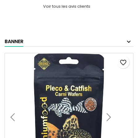
Voir tous les avis clients
BANNER
favorite_border