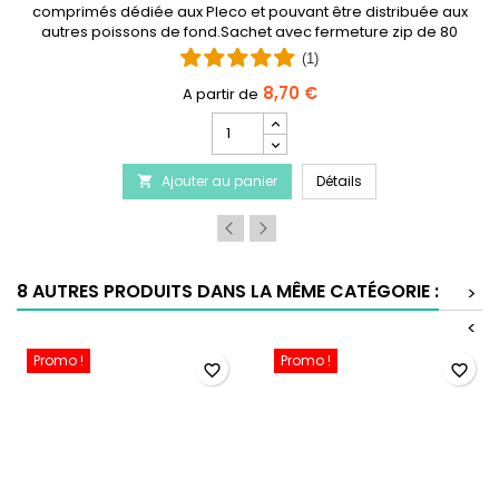
comprimés dédiée aux Pleco et pouvant être distribuée aux
autres poissons de fond.Sachet avec fermeture zip de 80
grammes.
(1)
8,70 €
Champ
quantité
 Cichlids Spirulina Pearls
du
DISCUSFOOD Pleco Sp
Ajouter au panier
produit
Détails

DISCUSFOOD
Pleco
Special
Granulate
Soft
8 AUTRES PRODUITS DANS LA MÊME CATÉGORIE :
>
<
Promo !
Promo !
favorite_border
favorite_border