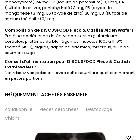
monohydraté) 24 mg, E2 (iodure de potassium) 0,3 mg, E4
(sulfate de cuivre, pentahydraté) 3 mg, E5 (oxyde de
manganèse) 31 mg, E6 (oxyde de zinc) 30 mg, E8 (sulfate de
sodium) sélénite) 0,1 mg.
Composition de
DISCUSFOOD Pleco & Catfish Algen Wafers :
Protéine bactérienne de Corynebacterium glutamicum,
céréales, protéines de blé, légumes, insectes 10%, krill 10%
(certifié MSC), algues, daphnies, artémias, minéraux, huile de
saumon rouge.
Conseil d'alimentation pour DISCUSFOOD Pleco & Catfish
Carni Wafers :
Nourrissez vos poissons, avec cette nourriture quotidiennement
en petites portions.
FRÉQUEMMENT ACHETÉS ENSEMBLE
Aquariophilie
Pièces détachées
Destockage
Chiens
favorite_border