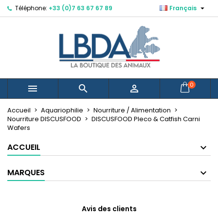

Téléphone:
+33 (0)7 63 67 67 89
Français
×
×
×
Mes listes d'envies
Créer une liste d'envies
Connexion
Créer une nouvelle liste
add_circle_outline
Vous devez être connecté pour ajouter des produits
Nom de la liste d'envies
à votre liste d'envies.
Annuler
Connexion
0



Annuler
Créer une liste d'envies
Accueil
Aquariophilie
Nourriture / Alimentation
Nourriture DISCUSFOOD
DISCUSFOOD Pleco & Catfish Carni
Wafers
ACCUEIL
MARQUES
Avis des clients