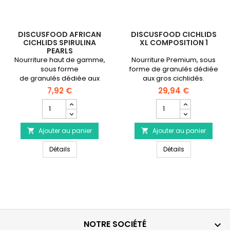
DISCUSFOOD AFRICAN
DISCUSFOOD CICHLIDS
CICHLIDS SPIRULINA
XL COMPOSITION 1
PEARLS
Nourriture haut de gamme,
Nourriture Premium, sous
sous forme
forme de granulés dédiée
de granulés dédiée aux
aux gros cichlidés.
cichlidés africains
7,92 €
29,94 €
herbivores.Sachet avec
Champ
Champ
fermeture zip de 80
quantité
quantité
grammes.
du
du
Ajouter au panier
produit
Ajouter au panier
produit


DISCUSFOOD
DISCUSFOOD
DISCUSFOOD African Cichlids Spirulina Pearls
DISCUSFOOD Ci
African
Détails
Cichlids
Détails
Cichlids
XL
Spirulina
Composition
Pearls
1
NOTRE SOCIÉTÉ
