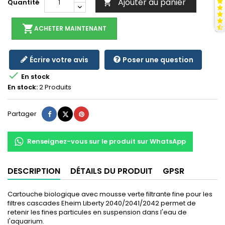
Ajouter au panier
Quantité

shopping_cart
ACHETER MAINTENANT
Écrire votre avis
Poser une question

En stock
En stock:
2 Produits
Partager
Tweet
Pinterest
Partager
Renseignez-vous sur le produit sur WhatsApp
DESCRIPTION
DÉTAILS DU PRODUIT
GPSR
Cartouche biologique avec mousse verte filtrante fine pour les
filtres cascades Eheim Liberty 2040/2041/2042 permet de
retenir les fines particules en suspension dans l'eau de
l'aquarium.