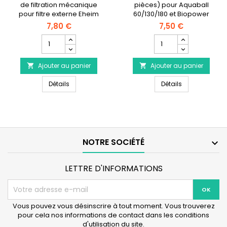
de filtration mécanique
pièces) pour Aquaball
pour filtre externe Eheim
60/130/180 et Biopower
Classic 250 (Eheim 2213).
160/200/240
7,80 €
7,50 €
Champ
Champ
quantité
quantité
du
du
Ajouter au panier
produit
Ajouter au panier
produit


EHEIM
EHEIM
EHEIM Mousse Filtrante pour filtre Classic 250 - Lot d
EHEIM Mousse F
Mousse
Détails
Mousse
Détails
Filtrante
Filtrante
pour
pour
filtre
Filtre
Classic
Aquaball
250
&
-
Biopower
NOTRE SOCIÉTÉ

Lot
de
2
LETTRE D'INFORMATIONS
Vous pouvez vous désinscrire à tout moment. Vous trouverez
pour cela nos informations de contact dans les conditions
d'utilisation du site.