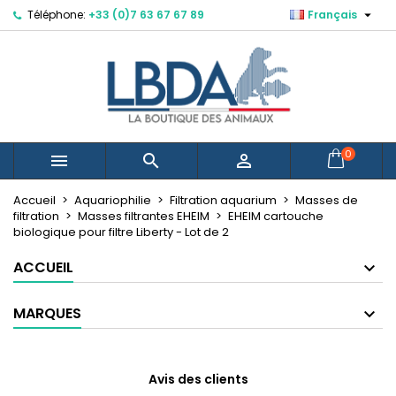

Téléphone:
+33 (0)7 63 67 67 89
Français
×
×
×
Mes listes d'envies
Créer une liste d'envies
Connexion
Vous devez être connecté pour ajouter des produits
Nom de la liste d'envies
à votre liste d'envies.
Annuler
Connexion
0



Annuler
Créer une liste d'envies
Créer une nouvelle liste
add_circle_outline
Accueil
Aquariophilie
Filtration aquarium
Masses de
filtration
Masses filtrantes EHEIM
EHEIM cartouche
biologique pour filtre Liberty - Lot de 2
ACCUEIL
MARQUES
Avis des clients