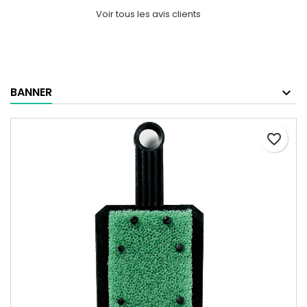
Voir tous les avis clients
BANNER
favorite_border