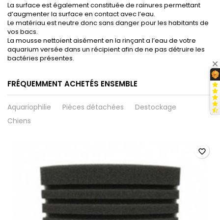
La surface est également constituée de rainures permettant
d’augmenter la surface en contact avec l’eau.
Le matériau est neutre donc sans danger pour les habitants de
vos bacs.
La mousse nettoient aisément en la rinçant a l’eau de votre
aquarium versée dans un récipient afin de ne pas détruire les
bactéries présentes.
FRÉQUEMMENT ACHETÉS ENSEMBLE
Aquariophilie
Pièces détachées
Destockage
Chiens
favorite_border