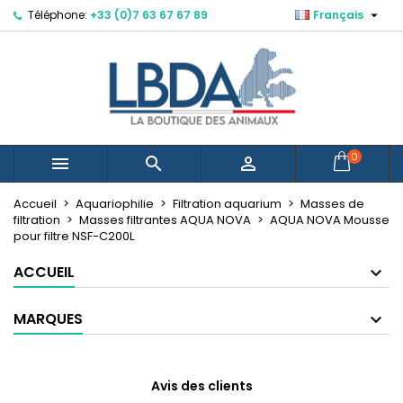

Téléphone:
+33 (0)7 63 67 67 89
Français
×
×
×
Mes listes d'envies
Créer une liste d'envies
Connexion
Vous devez être connecté pour ajouter des produits
Nom de la liste d'envies
à votre liste d'envies.
Annuler
Connexion
0



Annuler
Créer une liste d'envies
Créer une nouvelle liste
add_circle_outline
Accueil
Aquariophilie
Filtration aquarium
Masses de
filtration
Masses filtrantes AQUA NOVA
AQUA NOVA Mousse
pour filtre NSF-C200L
ACCUEIL
MARQUES
Avis des clients