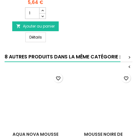
5,64 €
Champ
quantité
du
Ajouter au panier
produit

AQUA
AQUA NOVA Filtre Exhausteur Double NSF-200L
NOVA
Détails
Filtre
Exhausteur
Double
8 AUTRES PRODUITS DANS LA MÊME CATÉGORIE :
>
NSF-
200L
<
favorite_border
favorite_border
AQUA NOVA MOUSSE
MOUSSE NOIRE DE