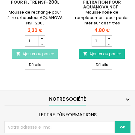
POUR FILTRE NSF-200L
FILTRATION POUR
AQUANOVA NCF-
1000/1200/1500
Mousse de rechange pour
Mousse noire de
filtre exhausteur AQUANOVA
remplacement pour panier
NSF-200L
intérieur des filtres
AQUANOVA NCF-1000, NCF-
3,30 €
4,80 €
1200 et NCF-1500.
Champ
Champ
quantité
quantité
du
du
Ajouter au panier
produit
Ajouter au panier
produit


AQUA
Mousse
AQUA NOVA Mousse pour filtre NSF-200L
Mousse Noire 
NOVA
Détails
Noire
Détails
Mousse
de
pour
Filtration
filtre
pour
NSF-
AQUANOVA
200L
NCF-
1000/1200/1500
NOTRE SOCIÉTÉ

LETTRE D'INFORMATIONS