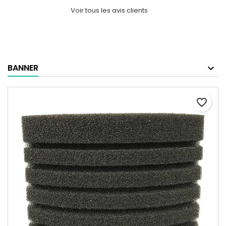
Voir tous les avis clients
BANNER
favorite_border