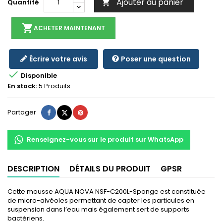
Ajouter au panier
Quantité

shopping_cart
ACHETER MAINTENANT
Écrire votre avis
Poser une question

Disponible
En stock:
5 Produits
Partager
Tweet
Pinterest
Partager
Renseignez-vous sur le produit sur WhatsApp
DESCRIPTION
DÉTAILS DU PRODUIT
GPSR
Cette mousse AQUA NOVA NSF-C200L-Sponge est constituée
de micro-alvéoles permettant de capter les particules en
suspension dans l’eau mais également sert de supports
bactériens.