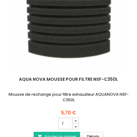
AQUA NOVA MOUSSE POUR FILTRE NSF-C350L
Mousse de rechange pour filtre exhausteur AQUANOVA NSF-
C350L
5,70 €
Champ
quantité
du
AQUA NOVA Mousse po
Ajouter au panier
produit
Détails
