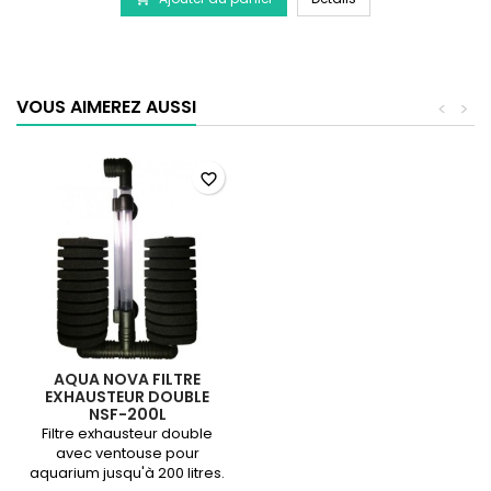
AQUA
NOVA
Mousse
pour
filtre
VOUS AIMEREZ AUSSI
<
>
NSF-
C350L
favorite_border
AQUA NOVA FILTRE
EXHAUSTEUR DOUBLE
NSF-200L
Filtre exhausteur double
avec ventouse pour
aquarium jusqu'à 200 litres.