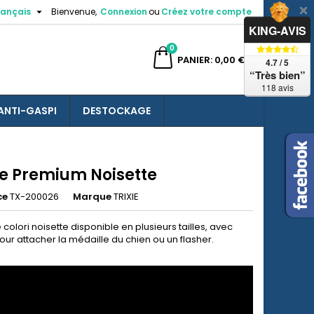

rançais
Bienvenue,
Connexion
ou
Créez votre compte
×
×
×
KING-AVIS
0
ercher
PANIER
0,00 €
4.7 / 5
“Très bien”
118 avis
ANTI-GASPI
DESTOCKAGE
n
s
se Premium Noisette
ce
TX-200026
Marque
TRIXIE
 colori noisette disponible en plusieurs tailles, avec
ur attacher la médaille du chien ou un flasher.