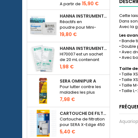
DESCRI
15,90 €
aquarium d’eau de
mer ou d’eau douce.
Cette lai
HANNA INSTRUMENTS HI774-25 POUR PHOTOMÈTRE PHOSPHATE HI774
Dans son 
Réactifs en
Avec la 
poudre pour Mini-
photomètre Checker
19,80 €
Les avan
HC Phosphate
• Bande t
(HI774), 25 tests
• Double p
HANNA INSTRUMENTS HI70007 - SOLUTION D'ÉTALONNAGE PH 7.01 POUR PH-MÈTRE ÉLECTRONIQUE
• Avec d
HI70007 est un sachet
• Avec bo
de 20 mL contenant
une solution d'un pH de
1,98 €
Taille d
7.01 pour étalonner les
• Taille 
pH-mètres
• Taille X
SERA OMNIPUR A
électroniques
• Taille 
Pour lutter contre les
• Taille L
maladies les plus
courantes des
7,98 €
poissons d’ornement
FRÉQUE
d’eau douce.
CARTOUCHE DE FILTRATION BLANCHE POUR SERA X-EDGE 450 - 2 PIÈCES
Cartouche de filtration
Aquariop
pour SERA X-Edge 450
5,40 €