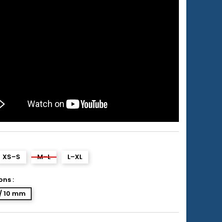
XS–S
M–L
L–XL
ns :
 / 10 mm