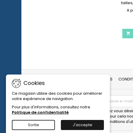
taille
attac
chi

LIVRAISON ET RETOUR
MENTIONS LÉGALES
CONDIT
Cookies
Ce magasin utilise des cookies pour améliorer
votre expérience de navigation.
LETTRE D'INFORMATIONS
Pour plus d'informations, consultez notre
Vous pouvez vous désin
Politique de confidentialité
.
trouverez pour cela no
dans les conditions d'uti
Sortie
J'accepte