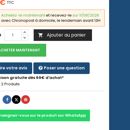
 €
TTC
Achetez-le maintenant
et recevez-le
sur 11/08/2026
avec Chronopost à domicile, le lendemain avant 13H
Ajouter au panier
é

ACHETER MAINTENANT
ire votre avis
Poser une question
aison gratuite dès 69€ d'achat*
:
2 Produits
Partager
Tweet
Pinterest
nseignez-vous sur le produit sur WhatsApp