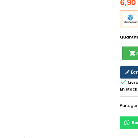
6,90
Quantit
shopping_cart
Écr

Livr
En stock
Partager
Re