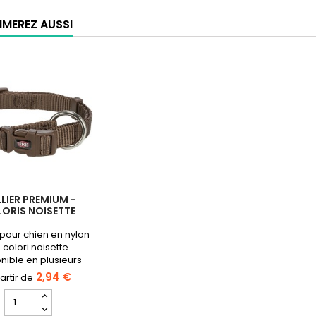
Caramel
IMEREZ AUSSI
LIER PREMIUM -
ORIS NOISETTE
 pour chien en nylon
 colori noisette
nible en plusieurs
tailles.
2,94 €
Champ
quantité