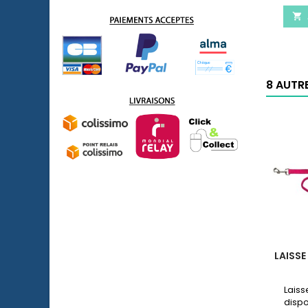

8 AUTR
LAISSE
Laiss
dispo