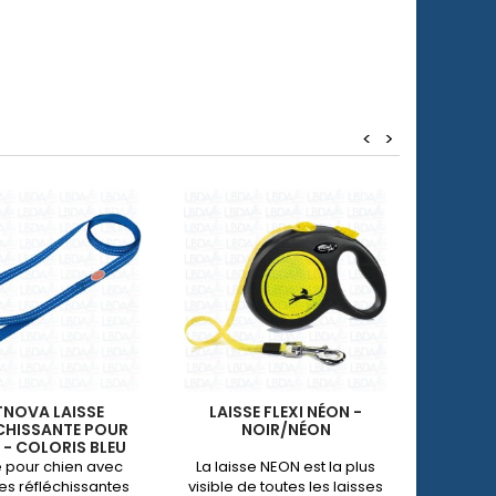
<
>
TNOVA LAISSE
LAISSE FLEXI NÉON -
LAISSE
CHISSANTE POUR
NOIR/NÉON
 - COLORIS BLEU
e pour chien avec
La laisse NEON est la plus
Laiss
es réfléchissantes
visible de toutes les laisses
dispon