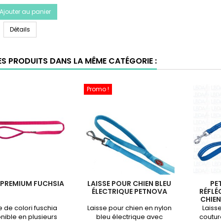
du
Ajouter au panier
produit
Collier
Collier Premium - Coloris Noisette
Premium
Détails
-
Coloris
Noisette
ES PRODUITS DANS LA MÊME CATÉGORIE :
Promo !
 PREMIUM FUCHSIA
LAISSE POUR CHIEN BLEU
PE
ÉLECTRIQUE PETNOVA
RÉFLÉ
CHIEN
e de colori fuschia
Laisse pour chien en nylon
Laiss
nible en plusieurs
bleu électrique avec
coutur