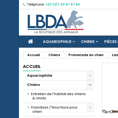
Téléphone:
+33 (0)7 63 67 67 89
M
C
C
add_circle_outline
Vo
No
d'e
ACCUEIL
AQUARIOPHILIE
CHIENS
PIÈCES
Accueil
Chiens
Promenade du chien
Lai
ACCUEIL
Aquariophilie
Chiens
Entretien de l'habitat des chiens
& chiots
Friandises / Nourriture pour
chien