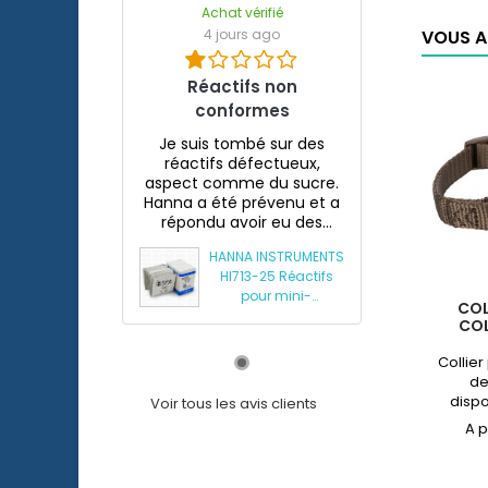
Achat vérifié
VOUS A
4 jours ago
Réactifs non
conformes
Je suis tombé sur des
réactifs défectueux,
aspect comme du sucre.
Hanna a été prévenu et a
répondu avoir eu des
souci...
HANNA INSTRUMENTS
HI713-25 Réactifs
pour mini-
COL
photomètre
COL
phosphates HI713
Collier
de
dispo
Voir tous les avis clients