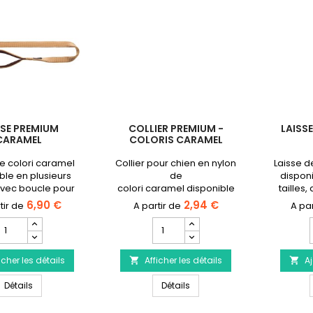
SSE PREMIUM
COLLIER PREMIUM -
LAISS
CARAMEL
COLORIS CARAMEL
e colori caramel
Collier pour chien en nylon
Laisse d
ble en plusieurs
de
disponi
 avec boucle pour
colori caramel disponible
tailles
r la médaille du
en plusieurs tailles.
exemple
6,90 €
2,94 €
 ou un flasher.
médaill
Champ
Champ
uantité
quantité
du
du
icher les détails
roduit
Afficher les détails
produit
Aj


aisse
Collier
Laisse Premium Caramel
Collier Premium - Coloris C
Premium
Détails
Premium
Détails
Caramel
-
Coloris