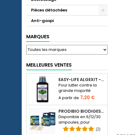
Pièces détachées
Anti-gaspi
MARQUES
MEILLEURES VENTES
EASY-LIFE ALGEXIT - ANTI-ALGUES POUR AQUARIUM
Pour lutter contre la
grande majorité
d’espèces d’algues
7,20 €
dans l’aquarium d’eau
douce.
PRODIBIO BIODIGEST - 6/12/30 AMPOULES
Disponible en 6/12/30
ampoules, pour
ensemencer en
(2)
bactériens un