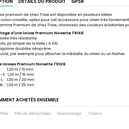
PTION
DÉTAILS DU PRODUIT
GPSR
sse premium de chez Trixie est disponible en plusieurs tailles.
colori noisette, optez pour cet accessoire pour chien très facilemen
gamme Premium de chez Trixie, choisissez des couleurs éclatantes p
tage d'une laisse Premium Noisette TRIXIE
:
issée très résistante
lis, pli simple de la taille L à XXL
ragonne doublée néoprène
ucle, par exemple pour attacher la médaille du chien ou un flasher
es laisses Premium
Noisette TRIXIE
:
XS : 1,20 m / 10 mm
S–S : 1,20 m / 15 mm
M–L : 1,00 m / 20 mm
–XL : 1,00 m / 25 mm
MMENT ACHETÉS ENSEMBLE
hilie
Pièces détachées
Destockage
Chiens