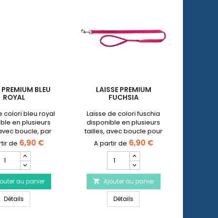
E PREMIUM BLEU
LAISSE PREMIUM
LAISS
ROYAL
FUCHSIA
e colori bleu royal
Laisse de colori fuschia
Laiss
ble en plusieurs
disponible en plusieurs
graphi
, avec boucle, par
tailles, avec boucle pour
plusie
 pour attacher la
attacher la médaille du
boucle
6,90 €
6,90 €
e du chien ou un
chien ou un flasher.
médaill
Champ
Champ
flasher
quantité
quantité
du
du
outer au panier
produit
Ajouter au panier
produit
A


Laisse
Laisse
aramel
Laisse Premium Bleu Royal
Laisse Premium Fuchsia
Premium
Détails
Premium
Détails
Bleu
Fuchsia
Royal