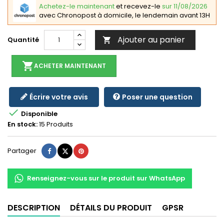
Achetez-le maintenant
et recevez-le
sur 11/08/2026
avec Chronopost à domicile, le lendemain avant 13H
Ajouter au panier
Quantité

shopping_cart
ACHETER MAINTENANT
Écrire votre avis
Poser une question

Disponible
En stock:
15 Produits
Partager
Tweet
Pinterest
Partager
Renseignez-vous sur le produit sur WhatsApp
DESCRIPTION
DÉTAILS DU PRODUIT
GPSR