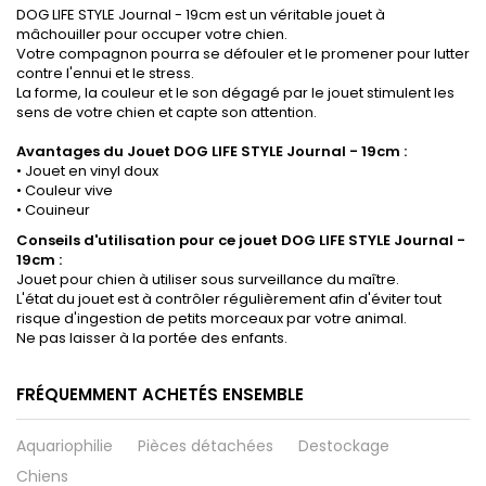
DOG LIFE STYLE Journal - 19cm est un véritable jouet à
mâchouiller pour occuper votre chien.
Votre compagnon pourra se défouler et le promener pour lutter
contre l'ennui et le stress.
La forme, la couleur et le son dégagé par le jouet stimulent les
sens de votre chien et capte son attention.
Avantages du Jouet DOG LIFE STYLE Journal - 19cm
:
• Jouet en vinyl doux
• Couleur vive
• Couineur
Conseils d'utilisation pour ce jouet DOG LIFE STYLE Journal -
19cm
:
Jouet pour chien à utiliser sous surveillance du maître.
L'état du jouet est à contrôler régulièrement afin d'éviter tout
risque d'ingestion de petits morceaux par votre animal.
Ne pas laisser à la portée des enfants.
FRÉQUEMMENT ACHETÉS ENSEMBLE
Aquariophilie
Pièces détachées
Destockage
Chiens