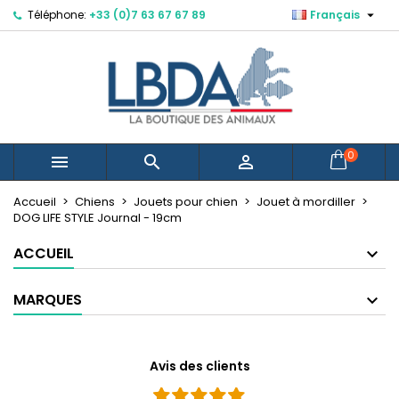

Téléphone:
+33 (0)7 63 67 67 89
Français
×
×
×
Mes listes d'envies
Créer une liste d'envies
Connexion
Vous devez être connecté pour ajouter des produits
Nom de la liste d'envies
à votre liste d'envies.
Annuler
Connexion
0



Annuler
Créer une liste d'envies
Créer une nouvelle liste
add_circle_outline
Accueil
Chiens
Jouets pour chien
Jouet à mordiller
DOG LIFE STYLE Journal - 19cm
ACCUEIL
MARQUES
Avis des clients