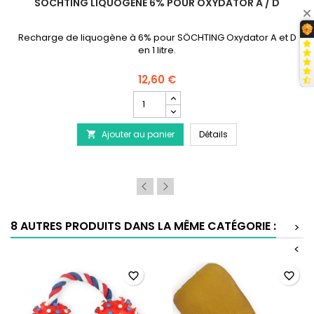
SÖCHTING LIQUOGÈNE 6% POUR OXYDATOR A / D
Recharge de liquogène à 6% pour SÖCHTING Oxydator A et D
en 1 litre.
12,60 €
Champ
quantité
du
 Canard 26cm
SÖCHTING Liquogène
Ajouter au panier
produit
Détails

SÖCHTING
Liquogène
6%
pour
Oxydator
A
/
8 AUTRES PRODUITS DANS LA MÊME CATÉGORIE :
>
D
<
favorite_border
favorite_border