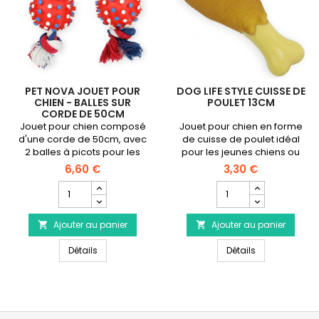
PET NOVA JOUET POUR
DOG LIFE STYLE CUISSE DE
CHIEN - BALLES SUR
POULET 13CM
CORDE DE 50CM
Jouet pour chien composé
Jouet pour chien en forme
d'une corde de 50cm, avec
de cuisse de poulet idéal
2 balles à picots pour les
pour les jeunes chiens ou
jeunes chiens ou les chiens
les chiens de taille
6,60 €
3,30 €
de taille moyenne
moyenne
Champ
Champ
quantité
quantité
du
du
Ajouter au panier
produit
Ajouter au panier
produit


PET
DOG
PET NOVA Jouet pour chien - Balles sur Corde de 
DOG LIFE STYLE
NOVA
Détails
LIFE
Détails
Jouet
STYLE
pour
Cuisse
chien
de
-
poulet
Balles
13cm