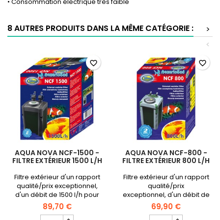
• Consommation électrique très faible
8 AUTRES PRODUITS DANS LA MÊME CATÉGORIE :
>
<
favorite_border
favorite_border
AQUA NOVA NCF-1500 -
AQUA NOVA NCF-800 -
FILTRE EXTÉRIEUR 1500 L/H
FILTRE EXTÉRIEUR 800 L/H
Filtre extérieur d'un rapport
Filtre extérieur d'un rapport
qualité/prix exceptionnel,
qualité/prix
d'un débit de 1500 l/h pour
exceptionnel, d'un débit de
une consommation de
800 l/h pour une
89,70 €
69,90 €
seulement 20 watts.Idéal
consommation de
Champ
Champ