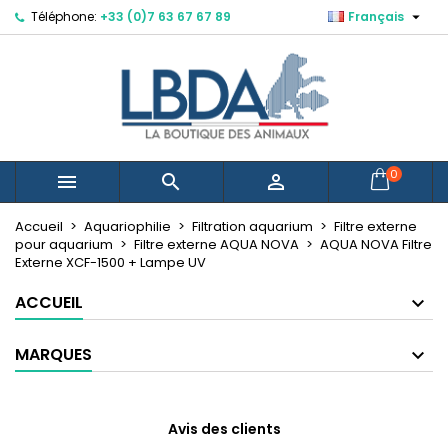

Téléphone:
+33 (0)7 63 67 67 89
Français
×
×
×
Mes listes d'envies
Créer une liste d'envies
Connexion
Créer une nouvelle liste
add_circle_outline
Vous devez être connecté pour ajouter des produits
Nom de la liste d'envies
à votre liste d'envies.
Annuler
Connexion
0



Annuler
Créer une liste d'envies
Accueil
Aquariophilie
Filtration aquarium
Filtre externe
pour aquarium
Filtre externe AQUA NOVA
AQUA NOVA Filtre
Externe XCF-1500 + Lampe UV
ACCUEIL
MARQUES
Avis des clients