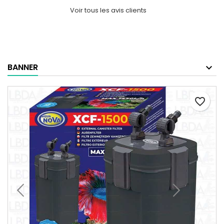
Voir tous les avis clients
BANNER
favorite_border