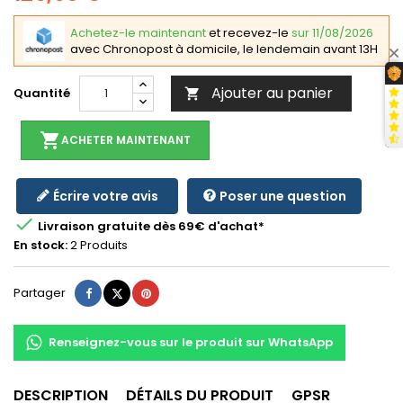
Achetez-le maintenant
et recevez-le
sur 11/08/2026
avec Chronopost à domicile, le lendemain avant 13H
Ajouter au panier
Quantité

shopping_cart
ACHETER MAINTENANT
Écrire votre avis
Poser une question

Livraison gratuite dès 69€ d'achat*
En stock:
2 Produits
Partager
Tweet
Pinterest
Partager
Renseignez-vous sur le produit sur WhatsApp
DESCRIPTION
DÉTAILS DU PRODUIT
GPSR